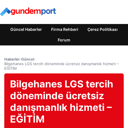
Güncel Haberler
Firma Rehberi
Çerez Politikası
Forum
Haberler
›
Güncel
›
Bilgehanes LGS tercih döneminde ücretsiz danışmanlık hizmeti –
EĞİTİM
Bilgehanes LGS tercih
döneminde ücretsiz
danışmanlık hizmeti –
EĞİTİM