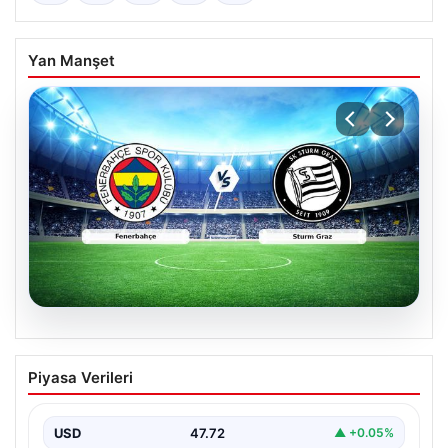
Yan Manşet
05.08.2026
CANLI | Fenerbahçe – Sturm Graz Canlı
Piyasa Verileri
Maç Anlatımı
USD
47.72
▲ +0.05%