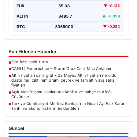
EUR
55.08
▼ -0.13%
ALTIN
6495.7
▲ +0.05%
BTC
3065000
▼ -0.28%
Son Eklenen Haberler
Fed faizi sabit tuttu
■
CANLI | Fenerbahçe – Sturm Graz Canlı Maç Anlatımı
■
Altın fiyatları canlı grafik 22 Mayıs: Altın fiyatları ne oldu,
■
düştü mü, çıktı mı? Gram, çeyrek ve tam altın alış satış
fiyatları
Açık Alan Yaşam alanlarında Konfor ve bahçe mutfağı
■
Çözümleri
Türkiye Cumhuriyet Merkez Bankası’nın Nisan Ayı Faiz Karar
■
Tarihi ve Ekonomistlerin Beklentileri
Güncel