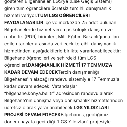
gösteren Bilgehaneler, LGS'ye (Lise Geçiş Sistemi)
giren tüm öğrencilere ücretsiz tercihli danışmanlık
hizmeti veriyor.
TÜM LGS ÖĞRENCİLERİ
FAYDALANABİLİR
İlçe ve merkezde 25 adet bulunan
Bilgehanelerde hizmet veren psikolojik danışma ve
rehberlik (PDR) birimleri, Milli Eğitim Bakanlığınca ilan
edilen tarihler arasında verilecek tercihli danışmanlık
hizmetinden, aşağıdakilerle birlikte yararlanabilecektir:
Bilgehane öğrencileri ve şehirdeki tüm LGS
öğrencileri.
DANIŞMANLIK HİZMETİ 17 TEMMUZ'A
KADAR DEVAM EDECEK
Tercih danışmanlığı
Bilgehanes'in alacağı randevu sistemiyle 17 Temmuz'a
kadar devam edecek. Vatandaşlar
“bilgehane.konya.bel.tr” adresinden randevu alarak
Bilgehane'nin danışma veya danışmanlık hizmetlerinden
ücretsiz olarak yararlanabilecek.
LGS YILDIZLARI
PROJESİ DEVAM EDECEK
Bilgehanes, geçtiğimiz
dönem hayata geçirdiği “LGS Yıldızları” projesiyle