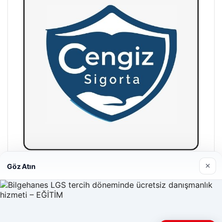
×
Göz Atın
Hastaş Beton
26/05/2026