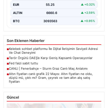
EUR
55.25
▲ +0.32%
ALTIN
6660.6
▲ +2.59%
BTC
3093563
▲ +0.95%
Son Eklenen Haberler
Kelebek sohbet platformu İle Dijital İletişimin Seviyeli Adresi
■
Ve Chat Deneyimi
Terör Örgütü DAEŞ’e Karşı Geniş Kapsamlı Operasyonlar
■
Fed faizi sabit tuttu
■
CANLI | Fenerbahçe – Sturm Graz Canlı Maç Anlatımı
■
Altın fiyatları canlı grafik 22 Mayıs: Altın fiyatları ne oldu,
■
düştü mü, çıktı mı? Gram, çeyrek ve tam altın alış satış
fiyatları
Güncel