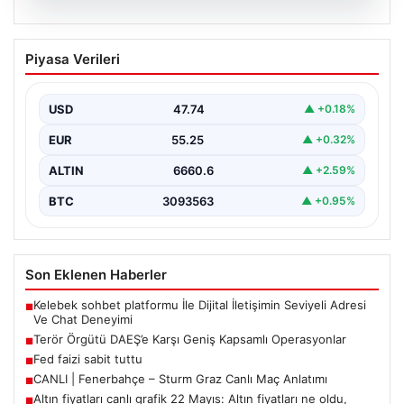
07.08.2026
Terör Örgütü DAEŞ’e Karşı Geniş
Piyasa Verileri
Kapsamlı Operasyonlar
Ülkemizde terörle mücadele kapsamında
gerçekleştirilen önemli operasyonlar sonucunda, DAEŞ
USD
47.74
▲ +0.18%
terror örgütüne yönelik kapsamlı adımlar…
EUR
55.25
▲ +0.32%
ALTIN
6660.6
▲ +2.59%
BTC
3093563
▲ +0.95%
Son Eklenen Haberler
Kelebek sohbet platformu İle Dijital İletişimin Seviyeli Adresi
■
Ve Chat Deneyimi
Terör Örgütü DAEŞ’e Karşı Geniş Kapsamlı Operasyonlar
■
Fed faizi sabit tuttu
■
CANLI | Fenerbahçe – Sturm Graz Canlı Maç Anlatımı
■
Altın fiyatları canlı grafik 22 Mayıs: Altın fiyatları ne oldu,
■