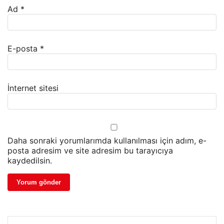
Ad
*
E-posta
*
İnternet sitesi
Daha sonraki yorumlarımda kullanılması için adım, e-
posta adresim ve site adresim bu tarayıcıya
kaydedilsin.