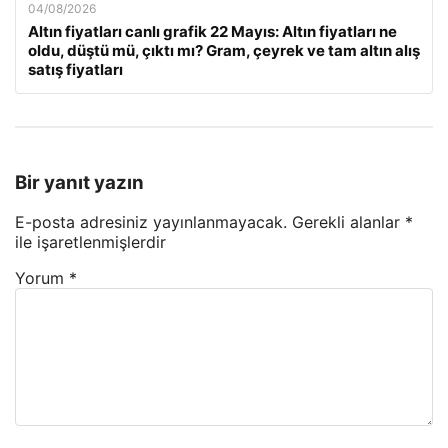
04/08/2026
Altın fiyatları canlı grafik 22 Mayıs: Altın fiyatları ne
oldu, düştü mü, çıktı mı? Gram, çeyrek ve tam altın alış
satış fiyatları
Bir yanıt yazın
E-posta adresiniz yayınlanmayacak.
Gerekli alanlar
*
ile işaretlenmişlerdir
Yorum
*