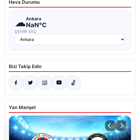
Hava Durumu
☁
Ankara
NaN°C
ŞEHIR SEÇ
Bizi Takip Edin
Yan Manşet