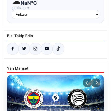
☁
NaN°C
ŞEHIR SEÇ
Bizi Takip Edin
Yan Manşet