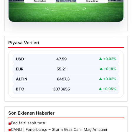
05.08.2026
CANLI | Fenerbahçe – Sturm Graz Canlı
Piyasa Verileri
Maç Anlatımı
USD
47.59
▲ +0.02%
EUR
55.21
▲ +0.18%
ALTIN
6497.3
▲ +0.02%
BTC
3073655
▲ +0.95%
Son Eklenen Haberler
Fed faizi sabit tuttu
■
CANLI | Fenerbahçe – Sturm Graz Canlı Maç Anlatımı
■