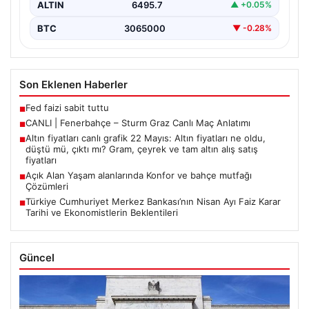
ALTIN
6495.7
▲ +0.05%
BTC
3065000
▼ -0.28%
Son Eklenen Haberler
Fed faizi sabit tuttu
■
CANLI | Fenerbahçe – Sturm Graz Canlı Maç Anlatımı
■
Altın fiyatları canlı grafik 22 Mayıs: Altın fiyatları ne oldu,
■
düştü mü, çıktı mı? Gram, çeyrek ve tam altın alış satış
fiyatları
Açık Alan Yaşam alanlarında Konfor ve bahçe mutfağı
■
Çözümleri
Türkiye Cumhuriyet Merkez Bankası’nın Nisan Ayı Faiz Karar
■
Tarihi ve Ekonomistlerin Beklentileri
Güncel