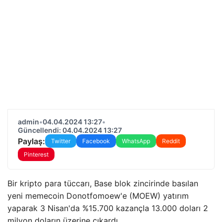
admin
•
04.04.2024 13:27
•
Güncellendi: 04.04.2024 13:27
Paylaş:
Twitter
Facebook
WhatsApp
Reddit
Pinterest
Bir kripto para tüccarı, Base blok zincirinde basılan
yeni memecoin Donotfomoew'e (MOEW) yatırım
yaparak 3 Nisan'da %15.700 kazançla 13.000 doları 2
milyon doların üzerine çıkardı.