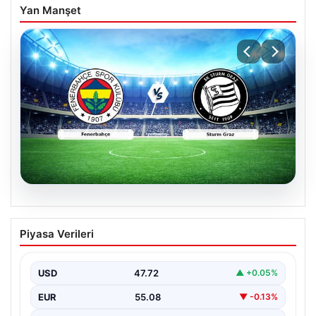
Yan Manşet
05.08.2026
CANLI | Fenerbahçe – Sturm Graz Canlı
Piyasa Verileri
Maç Anlatımı
USD
47.72
▲ +0.05%
EUR
55.08
▼ -0.13%