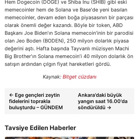
Hem Dogecoin (DOGE) ve Shiba Inu (SHIB) gibi eski
memecoinler hem de Solana ve Base'de yeni basılan
memecoinler, devam eden boğa piyasasının bir parçası
olarak önemli değer kazandı. Böyle bir token, ABD
Başkanı Joe Biden'ın Solana memecoin'inin bir parodisi
olan Jeo Boden (BODEN), 250 milyon dolarlık piyasa
değerini aştı. Hafta başında Tayvanlı müzisyen Machi
Big Brother'ın Solana memecoin'i 40 milyon dolarlık ön
satışın ardından çılgın fiyat hareketleri gördü.
Kaynak:
Bitget cüzdanı
← Ege gençleri zeytin
Ankara'daki büyük
fidelerini toprakla
yangın saat 16.00'da
buluşturdu – GÜNDEM
söndürüldü →
Tavsiye Edilen Haberler