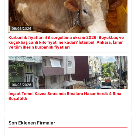
09/08/2026
Kurbanlık fiyatları il il sorgulama ekranı 2026: Büyükbaş ve
küçükbaş canlı kilo fiyatı ne kadar? İstanbul, Ankara, İzmir
ve tüm illerin kurbanlık fiyatları
08/08/2026
İnşaat Temel Kazısı Sırasında Binalara Hasar Verdi: 4 Bina
Boşaltıldı
Son Eklenen Firmalar