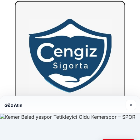
×
Göz Atın
Hastaş Beton
26/05/2026