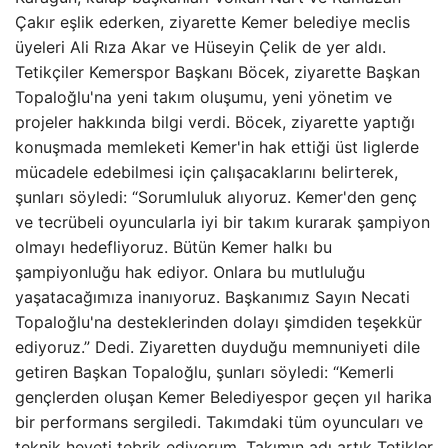
Çakır eşlik ederken, ziyarette Kemer belediye meclis
üyeleri Ali Rıza Akar ve Hüseyin Çelik de yer aldı.
Tetikçiler Kemerspor Başkanı Böcek, ziyarette Başkan
Topaloğlu'na yeni takım oluşumu, yeni yönetim ve
projeler hakkında bilgi verdi. Böcek, ziyarette yaptığı
konuşmada memleketi Kemer'in hak ettiği üst liglerde
mücadele edebilmesi için çalışacaklarını belirterek,
şunları söyledi: “Sorumluluk alıyoruz. Kemer'den genç
ve tecrübeli oyuncularla iyi bir takım kurarak şampiyon
olmayı hedefliyoruz. Bütün Kemer halkı bu
şampiyonluğu hak ediyor. Onlara bu mutluluğu
yaşatacağımıza inanıyoruz. Başkanımız Sayın Necati
Topaloğlu'na desteklerinden dolayı şimdiden teşekkür
ediyoruz.” Dedi. Ziyaretten duyduğu memnuniyeti dile
getiren Başkan Topaloğlu, şunları söyledi: “Kemerli
gençlerden oluşan Kemer Belediyespor geçen yıl harika
bir performans sergiledi. Takımdaki tüm oyuncuları ve
teknik heyeti tebrik ediyorum. Takımın adı artık Tetikler