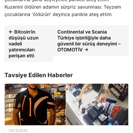
Kuzenini öldüren adamın sürpriz savunması: Teyzem
çocuklarına 'öldürün' deyince panikle ateş ettim
← Bitcoin'in
Continental ve Scania
düşüşü uzun
Türkiye işbirliğiyle daha
vadeli
güvenli bir sürüş deneyimi –
yatırımcıları
OTOMOTİV →
perişan etti
Tavsiye Edilen Haberler
13/12/2025