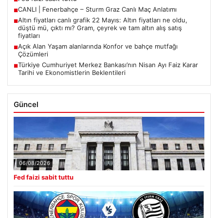
CANLI | Fenerbahçe – Sturm Graz Canlı Maç Anlatımı
■
Altın fiyatları canlı grafik 22 Mayıs: Altın fiyatları ne oldu,
■
düştü mü, çıktı mı? Gram, çeyrek ve tam altın alış satış
fiyatları
Açık Alan Yaşam alanlarında Konfor ve bahçe mutfağı
■
Çözümleri
Türkiye Cumhuriyet Merkez Bankası’nın Nisan Ayı Faiz Karar
■
Tarihi ve Ekonomistlerin Beklentileri
Güncel
06/08/2026
Fed faizi sabit tuttu