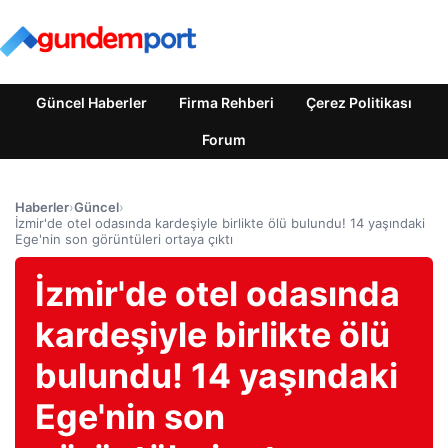
Güncel Haberler
Firma Rehberi
Çerez Politikası
Forum
Haberler
›
Güncel
›
İzmir'de otel odasında kardeşiyle birlikte ölü bulundu! 14 yaşındaki
Ege'nin son görüntüleri ortaya çıktı
İzmir'de otel odasında
kardeşiyle birlikte ölü
bulundu! 14 yaşındaki
Ege'nin son