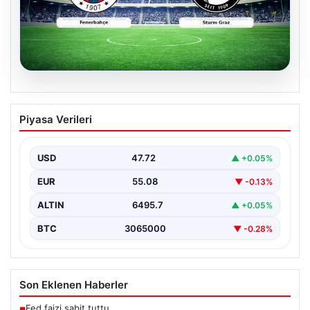
05.08.2026
CANLI | Fenerbahçe – Sturm Graz Canlı
Piyasa Verileri
Maç Anlatımı
USD
47.72
▲ +0.05%
EUR
55.08
▼ -0.13%
ALTIN
6495.7
▲ +0.05%
BTC
3065000
▼ -0.28%
Son Eklenen Haberler
Fed faizi sabit tuttu
■