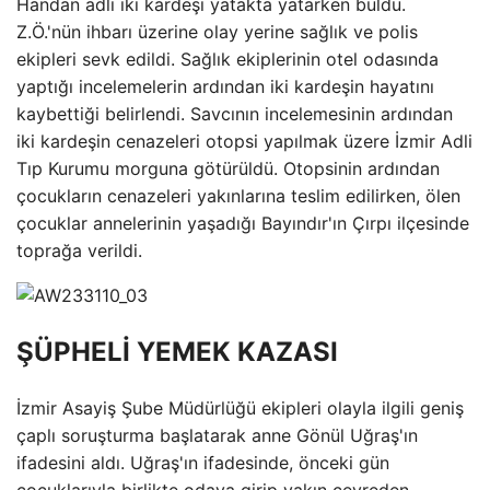
Handan adlı iki kardeşi yatakta yatarken buldu.
Z.Ö.'nün ihbarı üzerine olay yerine sağlık ve polis
ekipleri sevk edildi. Sağlık ekiplerinin otel odasında
yaptığı incelemelerin ardından iki kardeşin hayatını
kaybettiği belirlendi. Savcının incelemesinin ardından
iki kardeşin cenazeleri otopsi yapılmak üzere İzmir Adli
Tıp Kurumu morguna götürüldü. Otopsinin ardından
çocukların cenazeleri yakınlarına teslim edilirken, ölen
çocuklar annelerinin yaşadığı Bayındır'ın Çırpı ilçesinde
toprağa verildi.
ŞÜPHELİ YEMEK KAZASI
İzmir Asayiş Şube Müdürlüğü ekipleri olayla ilgili geniş
çaplı soruşturma başlatarak anne Gönül Uğraş'ın
ifadesini aldı. Uğraş'ın ifadesinde, önceki gün
çocuklarıyla birlikte odaya girip yakın çevreden