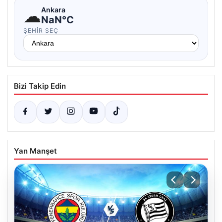
☁
Ankara
NaN°C
ŞEHIR SEÇ
Bizi Takip Edin
Yan Manşet