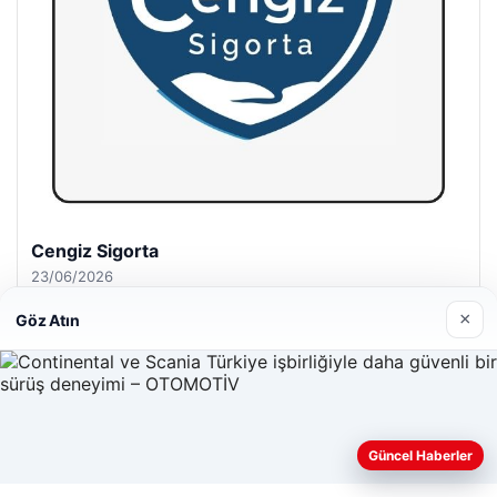
Hastaş Beton
26/05/2026
×
Göz Atın
© 2026 Gündem Port – Güncel Haberler
Güncel Haberler
Web sitemizi nasıl kullandığınızı daha iyi anlayabilmek,
malta dil okulları
|
lemagrup.com.tr
deneyiminizi kişiselleştirmek ve geliştirmek amacıyla çerezler