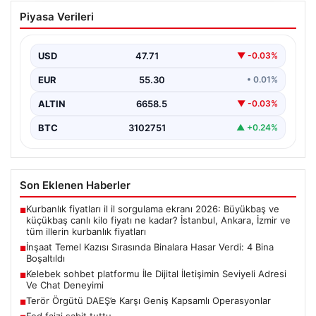
İnşaat Temel Kazısı Sırasında Binalara
Piyasa Verileri
Hasar Verdi: 4 Bina Boşaltıldı
Sultangazi ilçesinde devam eden yeni inşaat projesinin
temel kazısı sırasında beklenmedik hasarlar ortaya çıktı.
USD
47.71
▼ -0.03%
…
EUR
55.30
• 0.01%
ALTIN
6658.5
▼ -0.03%
BTC
3102751
▲ +0.24%
Son Eklenen Haberler
Kurbanlık fiyatları il il sorgulama ekranı 2026: Büyükbaş ve
■
küçükbaş canlı kilo fiyatı ne kadar? İstanbul, Ankara, İzmir ve
tüm illerin kurbanlık fiyatları
İnşaat Temel Kazısı Sırasında Binalara Hasar Verdi: 4 Bina
■
Boşaltıldı
Kelebek sohbet platformu İle Dijital İletişimin Seviyeli Adresi
■
Ve Chat Deneyimi
Terör Örgütü DAEŞ’e Karşı Geniş Kapsamlı Operasyonlar
■
Fed faizi sabit tuttu