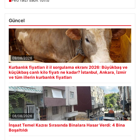
■
Güncel
09/08/2026
Kurbanlık fiyatları il il sorgulama ekranı 2026: Büyükbaş ve
küçükbaş canlı kilo fiyatı ne kadar? İstanbul, Ankara, İzmir
ve tüm illerin kurbanlık fiyatları
08/08/2026
İnşaat Temel Kazısı Sırasında Binalara Hasar Verdi: 4 Bina
Boşaltıldı