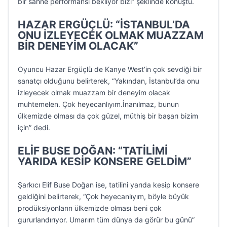
bir sahne performansı bekliyor bizi” şeklinde konuştu.
HAZAR ERGÜÇLÜ: “İSTANBUL’DA
ONU İZLEYECEK OLMAK MUAZZAM
BİR DENEYİM OLACAK”
Oyuncu Hazar Ergüçlü de Kanye West’in çok sevdiği bir
sanatçı olduğunu belirterek, “Yakından, İstanbul’da onu
izleyecek olmak muazzam bir deneyim olacak
muhtemelen. Çok heyecanlıyım.İnanılmaz, bunun
ülkemizde olması da çok güzel, müthiş bir başarı bizim
için” dedi.
ELİF BUSE DOĞAN: “TATİLİMİ
YARIDA KESİP KONSERE GELDİM”
Şarkıcı Elif Buse Doğan ise, tatilini yarıda kesip konsere
geldiğini belirterek, “Çok heyecanlıyım, böyle büyük
prodüksiyonların ülkemizde olması beni çok
gururlandırıyor. Umarım tüm dünya da görür bu günü”