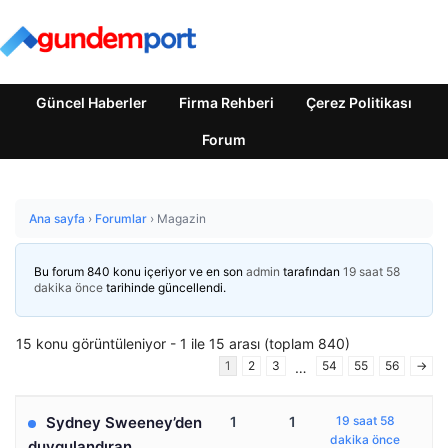
Güncel Haberler
Firma Rehberi
Çerez Politikası
Forum
Ana sayfa
›
Forumlar
›
Magazin
Bu forum 840 konu içeriyor ve en son
admin
tarafından
19 saat 58
dakika önce
tarihinde güncellendi.
15 konu görüntüleniyor - 1 ile 15 arası (toplam 840)
1
2
3
54
55
56
→
…
Sydney Sweeney’den
1
1
19 saat 58
dakika önce
duygulandıran