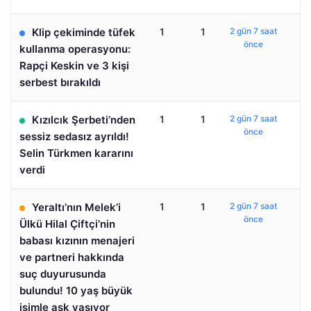
Klip çekiminde tüfek
1
1
2 gün 7 saat
önce
kullanma operasyonu:
Rapçi Keskin ve 3 kişi
serbest bırakıldı
Kızılcık Şerbeti’nden
1
1
2 gün 7 saat
önce
sessiz sedasız ayrıldı!
Selin Türkmen kararını
verdi
Yeraltı’nın Melek’i
1
1
2 gün 7 saat
önce
Ülkü Hilal Çiftçi’nin
babası kızının menajeri
ve partneri hakkında
suç duyurusunda
bulundu! 10 yaş büyük
isimle aşk yaşıyor