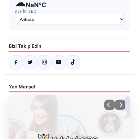
☁
NaN°C
ŞEHIR SEÇ
Bizi Takip Edin
Yan Manşet