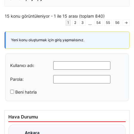
15 konu görüntüleniyor - 1 ile 15 arası (toplam 840)
1
2
3
54
55
56
→
…
Yeni konu oluşturmak için giriş yapmalısınız.
Kullanıcı adı:
Parola:
Beni hatırla
Hava Durumu
Ankara