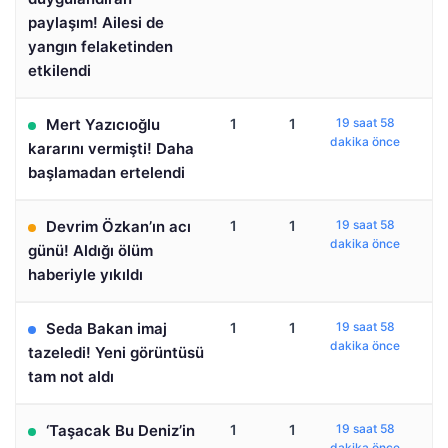
paylaşım! Ailesi de
yangın felaketinden
etkilendi
Mert Yazıcıoğlu
1
1
19 saat 58
dakika önce
kararını vermişti! Daha
başlamadan ertelendi
Devrim Özkan’ın acı
1
1
19 saat 58
dakika önce
günü! Aldığı ölüm
haberiyle yıkıldı
Seda Bakan imaj
1
1
19 saat 58
dakika önce
tazeledi! Yeni görüntüsü
tam not aldı
‘Taşacak Bu Deniz’in
1
1
19 saat 58
dakika önce