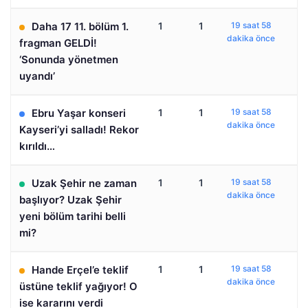
Daha 17 11. bölüm 1.
1
1
19 saat 58
dakika önce
fragman GELDİ!
‘Sonunda yönetmen
uyandı’
Ebru Yaşar konseri
1
1
19 saat 58
dakika önce
Kayseri’yi salladı! Rekor
kırıldı…
Uzak Şehir ne zaman
1
1
19 saat 58
dakika önce
başlıyor? Uzak Şehir
yeni bölüm tarihi belli
mi?
Hande Erçel’e teklif
1
1
19 saat 58
dakika önce
üstüne teklif yağıyor! O
ise kararını verdi