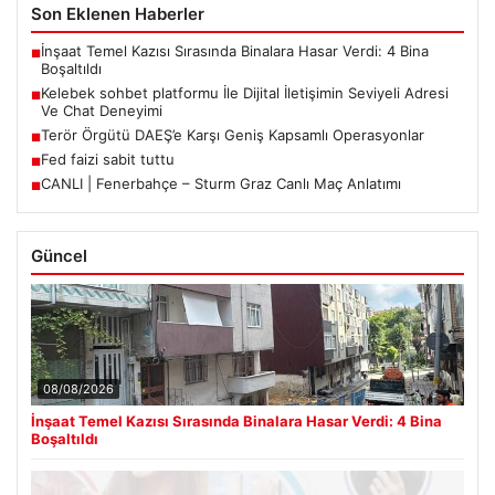
Son Eklenen Haberler
İnşaat Temel Kazısı Sırasında Binalara Hasar Verdi: 4 Bina
■
Boşaltıldı
Kelebek sohbet platformu İle Dijital İletişimin Seviyeli Adresi
■
Ve Chat Deneyimi
Terör Örgütü DAEŞ’e Karşı Geniş Kapsamlı Operasyonlar
■
Fed faizi sabit tuttu
■
CANLI | Fenerbahçe – Sturm Graz Canlı Maç Anlatımı
■
Güncel
08/08/2026
İnşaat Temel Kazısı Sırasında Binalara Hasar Verdi: 4 Bina
Boşaltıldı