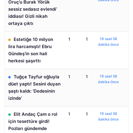
Oruç’u Burak Yörük
sessiz sedasız evlendi’
iddiası! Gizli nikah
ortaya çıktı
Estetiğe 10 milyon
1
1
19 saat 58
dakika önce
lira harcamıştı! Ebru
Gündeş’in son hali
herkesi şaşırttı
Tuğçe Tayfur oğluyla
1
1
19 saat 58
dakika önce
düet yaptı! Sesini duyan
şaştı kaldı: ‘Dedesinin
izinde’
Elit Andaç Çam o rol
1
1
19 saat 58
dakika önce
için tesettüre girdi!
Pozları gündemde