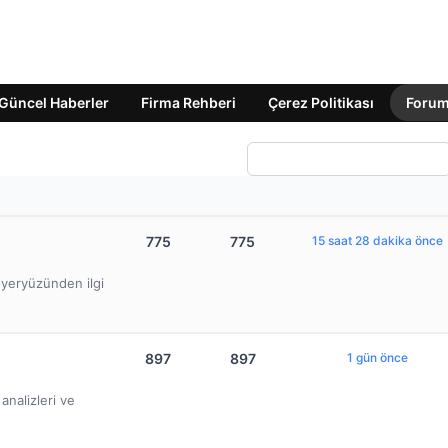
Güncel Haberler
Firma Rehberi
Çerez Politikası
Foru
775
775
15 saat 28 dakika önce
e yeryüzünden ilgi
897
897
1 gün önce
nalizleri ve