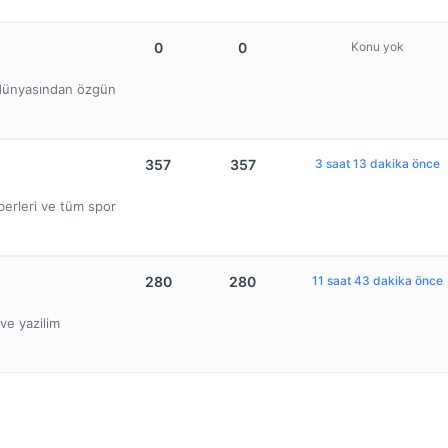
0
0
Konu yok
b dünyasından özgün
357
357
3 saat 13 dakika önce
berleri ve tüm spor
280
280
11 saat 43 dakika önce
ve yazilim