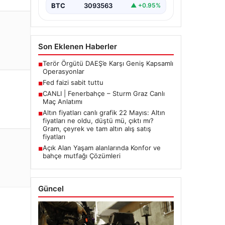
BTC
3093563
▲ +0.95%
Son Eklenen Haberler
Terör Örgütü DAEŞ’e Karşı Geniş Kapsamlı
■
Operasyonlar
Fed faizi sabit tuttu
■
CANLI | Fenerbahçe – Sturm Graz Canlı
■
Maç Anlatımı
Altın fiyatları canlı grafik 22 Mayıs: Altın
■
fiyatları ne oldu, düştü mü, çıktı mı?
Gram, çeyrek ve tam altın alış satış
fiyatları
Açık Alan Yaşam alanlarında Konfor ve
■
bahçe mutfağı Çözümleri
Güncel