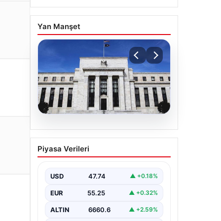
Yan Manşet
06.08.2026
Fed faizi sabit tuttu
Piyasa Verileri
USD
47.74
▲ +0.18%
EUR
55.25
▲ +0.32%
ALTIN
6660.6
▲ +2.59%