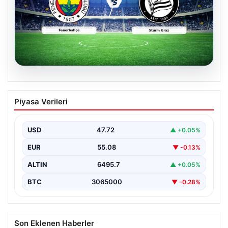
05.08.2026
CANLI | Fenerbahçe – Sturm Graz Canlı
Piyasa Verileri
Maç Anlatımı
USD
47.72
▲ +0.05%
EUR
55.08
▼ -0.13%
ALTIN
6495.7
▲ +0.05%
BTC
3065000
▼ -0.28%
Son Eklenen Haberler