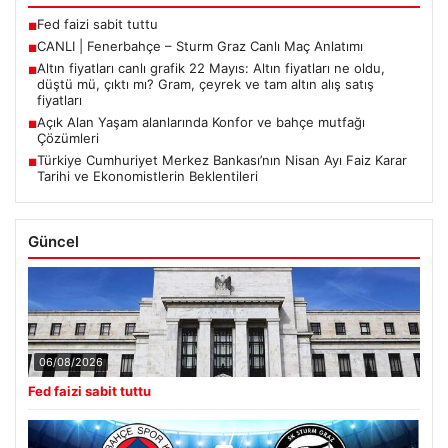
Fed faizi sabit tuttu
■
CANLI | Fenerbahçe – Sturm Graz Canlı Maç Anlatımı
■
Altın fiyatları canlı grafik 22 Mayıs: Altın fiyatları ne oldu,
■
düştü mü, çıktı mı? Gram, çeyrek ve tam altın alış satış
fiyatları
Açık Alan Yaşam alanlarında Konfor ve bahçe mutfağı
■
Çözümleri
Türkiye Cumhuriyet Merkez Bankası’nın Nisan Ayı Faiz Karar
■
Tarihi ve Ekonomistlerin Beklentileri
Güncel
06/08/2026
Fed faizi sabit tuttu