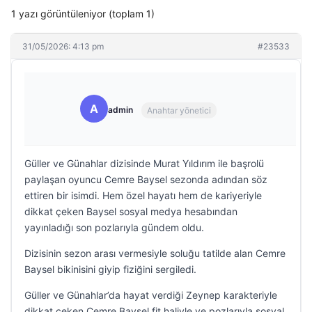
1 yazı görüntüleniyor (toplam 1)
31/05/2026: 4:13 pm
#23533
A
admin
Anahtar yönetici
Güller ve Günahlar dizisinde Murat Yıldırım ile başrolü
paylaşan oyuncu Cemre Baysel sezonda adından söz
ettiren bir isimdi. Hem özel hayatı hem de kariyeriyle
dikkat çeken Baysel sosyal medya hesabından
yayınladığı son pozlarıyla gündem oldu.
Dizisinin sezon arası vermesiyle soluğu tatilde alan Cemre
Baysel bikinisini giyip fiziğini sergiledi.
Güller ve Günahlar’da hayat verdiği Zeynep karakteriyle
dikkat çeken Cemre Baysel fit haliyle ve pozlarıyla sosyal