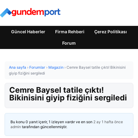
Güncel Haberler
Firma Rehberi
Çerez Politikası
Forum
Ana sayfa
›
Forumlar
›
Magazin
›
Cemre Baysel tatile çıktı! Bikinisini
giyip fiziğini sergiledi
Cemre Baysel tatile çıktı!
Bikinisini giyip fiziğini sergiledi
Bu konu 0 yanıt içerir, 1 izleyen vardır ve en son
2 ay 1 hafta önce
admin
tarafından güncellenmiştir.