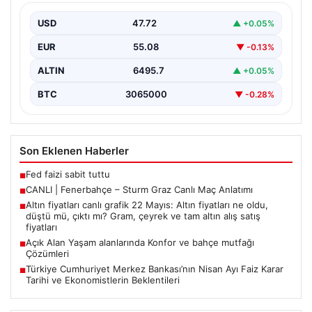
USD
47.72
▲ +0.05%
EUR
55.08
▼ -0.13%
ALTIN
6495.7
▲ +0.05%
BTC
3065000
▼ -0.28%
Son Eklenen Haberler
Fed faizi sabit tuttu
■
CANLI | Fenerbahçe – Sturm Graz Canlı Maç Anlatımı
■
Altın fiyatları canlı grafik 22 Mayıs: Altın fiyatları ne oldu,
■
düştü mü, çıktı mı? Gram, çeyrek ve tam altın alış satış
fiyatları
Açık Alan Yaşam alanlarında Konfor ve bahçe mutfağı
■
Çözümleri
Türkiye Cumhuriyet Merkez Bankası’nın Nisan Ayı Faiz Karar
■
Tarihi ve Ekonomistlerin Beklentileri