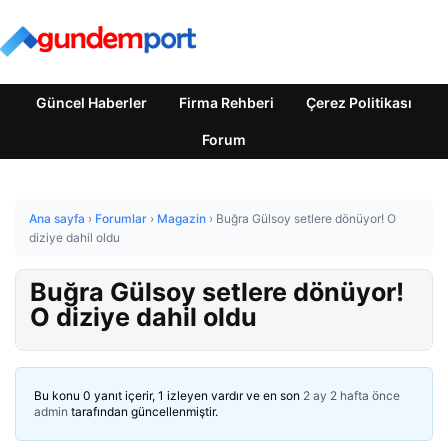
Güncel Haberler
Firma Rehberi
Çerez Politikası
Forum
Ana sayfa
›
Forumlar
›
Magazin
›
Buğra Gülsoy setlere dönüyor! O
diziye dahil oldu
Buğra Gülsoy setlere dönüyor!
O diziye dahil oldu
Bu konu 0 yanıt içerir, 1 izleyen vardır ve en son
2 ay 2 hafta önce
admin
tarafından güncellenmiştir.