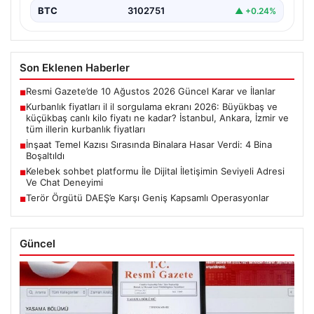
BTC
3102751
▲ +0.24%
Son Eklenen Haberler
Resmi Gazete’de 10 Ağustos 2026 Güncel Karar ve İlanlar
■
Kurbanlık fiyatları il il sorgulama ekranı 2026: Büyükbaş ve
■
küçükbaş canlı kilo fiyatı ne kadar? İstanbul, Ankara, İzmir ve
tüm illerin kurbanlık fiyatları
İnşaat Temel Kazısı Sırasında Binalara Hasar Verdi: 4 Bina
■
Boşaltıldı
Kelebek sohbet platformu İle Dijital İletişimin Seviyeli Adresi
■
Ve Chat Deneyimi
Terör Örgütü DAEŞ’e Karşı Geniş Kapsamlı Operasyonlar
■
Güncel