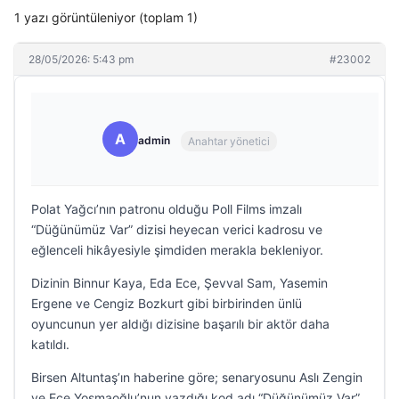
1 yazı görüntüleniyor (toplam 1)
28/05/2026: 5:43 pm
#23002
A
admin
Anahtar yönetici
Polat Yağcı’nın patronu olduğu Poll Films imzalı
“Düğünümüz Var” dizisi heyecan verici kadrosu ve
eğlenceli hikâyesiyle şimdiden merakla bekleniyor.
Dizinin Binnur Kaya, Eda Ece, Şevval Sam, Yasemin
Ergene ve Cengiz Bozkurt gibi birbirinden ünlü
oyuncunun yer aldığı dizisine başarılı bir aktör daha
katıldı.
Birsen Altuntaş’ın haberine göre; senaryosunu Aslı Zengin
ve Ece Yosmaoğlu’nun yazdığı kod adı “Düğünümüz Var”