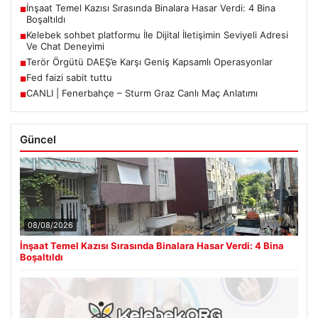
İnşaat Temel Kazısı Sırasında Binalara Hasar Verdi: 4 Bina
■
Boşaltıldı
Kelebek sohbet platformu İle Dijital İletişimin Seviyeli Adresi
■
Ve Chat Deneyimi
Terör Örgütü DAEŞ’e Karşı Geniş Kapsamlı Operasyonlar
■
Fed faizi sabit tuttu
■
CANLI | Fenerbahçe – Sturm Graz Canlı Maç Anlatımı
■
Güncel
08/08/2026
İnşaat Temel Kazısı Sırasında Binalara Hasar Verdi: 4 Bina
Boşaltıldı