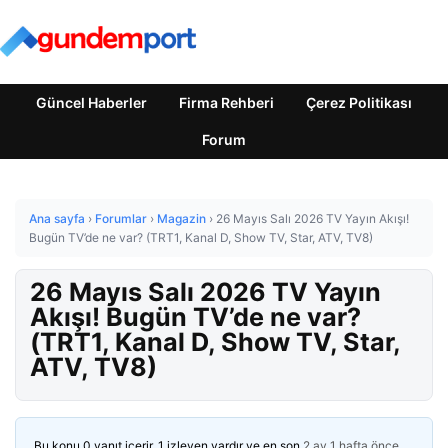
Güncel Haberler
Firma Rehberi
Çerez Politikası
Forum
Ana sayfa
›
Forumlar
›
Magazin
›
26 Mayıs Salı 2026 TV Yayın Akışı!
Bugün TV’de ne var? (TRT1, Kanal D, Show TV, Star, ATV, TV8)
26 Mayıs Salı 2026 TV Yayın
Akışı! Bugün TV’de ne var?
(TRT1, Kanal D, Show TV, Star,
ATV, TV8)
Bu konu 0 yanıt içerir, 1 izleyen vardır ve en son
2 ay 1 hafta önce