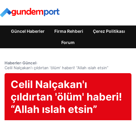
Güncel Haberler
Firma Rehberi
Çerez Politikası
Forum
Haberler
›
Güncel
›
Celil Nalçakan'ı çıldırtan 'ölüm' haberi! “Allah ıslah etsin”
Celil Nalçakan'ı
çıldırtan 'ölüm' haberi!
“Allah ıslah etsin”