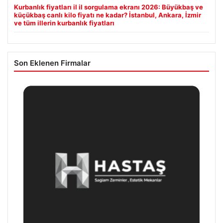
Kurbanlık fiyatları il il sorgulama ekranı 2026: Büyükbaş ve
küçükbaş canlı kilo fiyatı ne kadar? İstanbul, Ankara, İzmir
ve tüm illerin kurbanlık fiyatları
Son Eklenen Firmalar