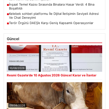
İnşaat Temel Kazısı Sırasında Binalara Hasar Verdi: 4 Bina
■
Boşaltıldı
Kelebek sohbet platformu İle Dijital İletişimin Seviyeli Adresi
■
Ve Chat Deneyimi
Terör Örgütü DAEŞ’e Karşı Geniş Kapsamlı Operasyonlar
■
Güncel
10/08/2026
Resmi Gazete’de 10 Ağustos 2026 Güncel Karar ve İlanlar
09/08/2026