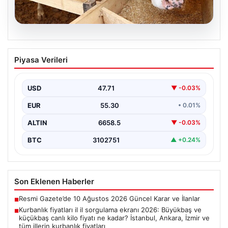
09.08.2026
Kurbanlık fiyatları il il sorgulama ekranı
Piyasa Verileri
2026: Büyükbaş ve küçükbaş canlı kilo
fiyatı ne kadar? İstanbul, Ankara, İzmir
ve tüm illerin kurbanlık fiyatları
USD
47.71
▼ -0.03%
EUR
55.30
• 0.01%
ALTIN
6658.5
▼ -0.03%
BTC
3102751
▲ +0.24%
Son Eklenen Haberler
Resmi Gazete’de 10 Ağustos 2026 Güncel Karar ve İlanlar
■
Kurbanlık fiyatları il il sorgulama ekranı 2026: Büyükbaş ve
■
küçükbaş canlı kilo fiyatı ne kadar? İstanbul, Ankara, İzmir ve
tüm illerin kurbanlık fiyatları