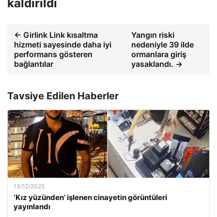
kaldırıldı
← Girlink Link kısaltma
Yangın riski
hizmeti sayesinde daha iyi
nedeniyle 39 ilde
performans gösteren
ormanlara giriş
bağlantılar
yasaklandı. →
Tavsiye Edilen Haberler
13/12/2025
‘Kız yüzünden’ işlenen cinayetin görüntüleri
yayınlandı