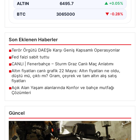
ALTIN
6495.7
▲ +0.05%
BTC
3065000
▼ -0.28%
Son Eklenen Haberler
Terör Örgütü DAEŞ’e Karşı Geniş Kapsamlı Operasyonlar
■
Fed faizi sabit tuttu
■
CANLI | Fenerbahçe – Sturm Graz Canlı Maç Anlatımı
■
Altın fiyatları canlı grafik 22 Mayıs: Altın fiyatları ne oldu,
■
düştü mü, çıktı mı? Gram, çeyrek ve tam altın alış satış
fiyatları
Açık Alan Yaşam alanlarında Konfor ve bahçe mutfağı
■
Çözümleri
Güncel