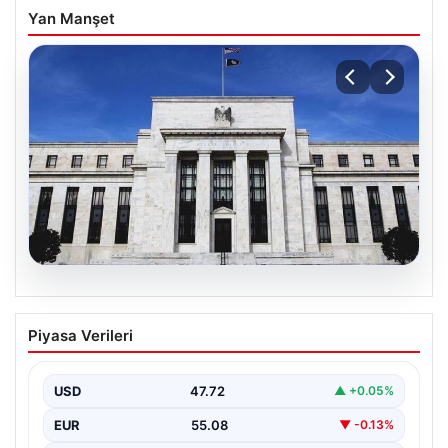
Yan Manşet
06.08.2026
Fed faizi sabit tuttu
Piyasa Verileri
USD
47.72
▲ +0.05%
EUR
55.08
▼ -0.13%