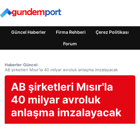
Güncel Haberler
Firma Rehberi
Çerez Politikası
Forum
Haberler
›
Güncel
›
AB şirketleri Mısır'la 40 milyar avroluk anlaşma imzalayacak
AB şirketleri Mısır'la
40 milyar avroluk
anlaşma imzalayacak