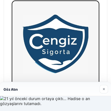
×
Göz Atın
Hastaş Beton
26/05/2026