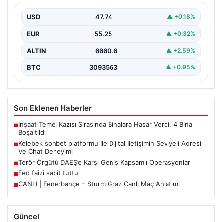
Deneyimi
USD
47.74
▲ +0.18%
İnternet çağında insanların güvenli bir biçimde iletişim
sağlaması ciddi bir hassasiyet barındırmaktadır. Halen
EUR
55.25
▲ +0.32%
pek…
ALTIN
6660.6
▲ +2.59%
BTC
3093563
▲ +0.95%
Son Eklenen Haberler
İnşaat Temel Kazısı Sırasında Binalara Hasar Verdi: 4 Bina
■
Boşaltıldı
Kelebek sohbet platformu İle Dijital İletişimin Seviyeli Adresi
■
Ve Chat Deneyimi
Terör Örgütü DAEŞ’e Karşı Geniş Kapsamlı Operasyonlar
■
Fed faizi sabit tuttu
■
CANLI | Fenerbahçe – Sturm Graz Canlı Maç Anlatımı
■
Güncel