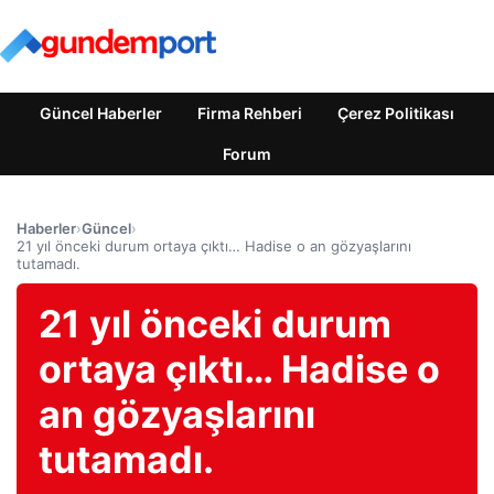
Güncel Haberler
Firma Rehberi
Çerez Politikası
Forum
Haberler
›
Güncel
›
21 yıl önceki durum ortaya çıktı… Hadise o an gözyaşlarını
tutamadı.
21 yıl önceki durum
ortaya çıktı… Hadise o
an gözyaşlarını
tutamadı.