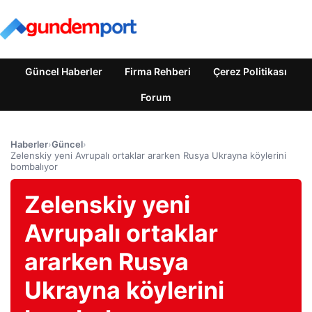
Güncel Haberler
Firma Rehberi
Çerez Politikası
Forum
Haberler
›
Güncel
›
Zelenskiy yeni Avrupalı ​​ortaklar ararken Rusya Ukrayna köylerini
bombalıyor
Zelenskiy yeni
Avrupalı ​​ortaklar
ararken Rusya
Ukrayna köylerini