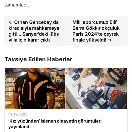
tamamladı.
← Orhan Gencebay da
Milli sporcumuz Elif
kiracısıyla mahkemeye
Berra Gökkır okçuluk
gitti… Sarıyer'deki lüks
Paris 2024'te çeyrek
villa için karar çıktı
finale yükseldi! →
Tavsiye Edilen Haberler
13/12/2025
‘Kız yüzünden’ işlenen cinayetin görüntüleri
yayınlandı