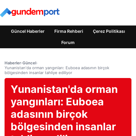
Güncel Haberler
Firma Rehberi
Çerez Politikası
Forum
Haberler
›
Güncel
›
Yunanistan'da orman yangınları: Euboea adasının birçok
bölgesinden insanlar tahliye ediliyor
Yunanistan'da orman
yangınları: Euboea
adasının birçok
bölgesinden insanlar