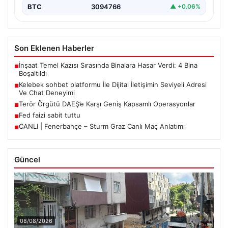
BTC
3094766
▲ +0.06%
Son Eklenen Haberler
İnşaat Temel Kazısı Sırasında Binalara Hasar Verdi: 4 Bina
■
Boşaltıldı
Kelebek sohbet platformu İle Dijital İletişimin Seviyeli Adresi
■
Ve Chat Deneyimi
Terör Örgütü DAEŞ’e Karşı Geniş Kapsamlı Operasyonlar
■
Fed faizi sabit tuttu
■
CANLI | Fenerbahçe – Sturm Graz Canlı Maç Anlatımı
■
Güncel
08/08/2026