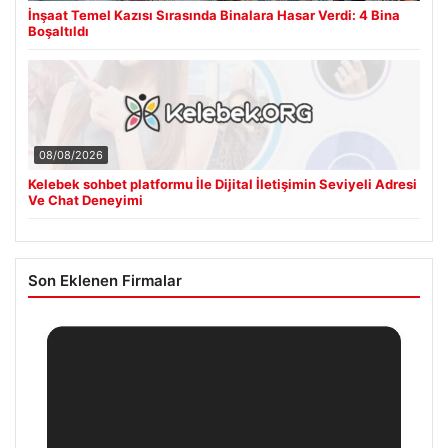
İnşaat Temel Kazısı Sırasında Binalara Hasar Verdi: 4 Bina
Boşaltıldı
08/08/2026
Kelebek sohbet platformu İle Dijital İletişimin Seviyeli Adresi
Ve Chat Deneyimi
Son Eklenen Firmalar