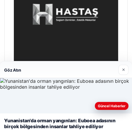
×
Göz Atın
Hastaş Beton
26/05/2026
Güncel Haberler
Web sitemizi nasıl kullandığınızı daha iyi anlayabilmek,
deneyiminizi kişiselleştirmek ve geliştirmek amacıyla çerezler
Yunanistan'da orman yangınları: Euboea adasının
kullanıyoruz.
Çerez Politikamız
birçok bölgesinden insanlar tahliye ediliyor
Reddet
Kabul Et