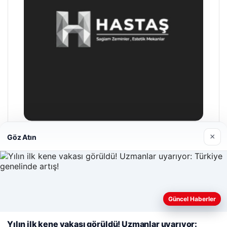
×
Göz Atın
Hastaş Beton
26/05/2026
Güncel Haberler
Web sitemizi nasıl kullandığınızı daha iyi anlayabilmek,
deneyiminizi kişiselleştirmek ve geliştirmek amacıyla çerezler
Yılın ilk kene vakası görüldü! Uzmanlar uyarıyor: