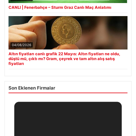
CANLI | Fenerbahçe – Sturm Graz Canlı Maç Anlatımı
04/08/2026
Altın fiyatları canlı grafik 22 Mayıs: Altın fiyatları ne oldu,
düştü mü, çıktı mı? Gram, çeyrek ve tam altın alış satış
fiyatları
Son Eklenen Firmalar