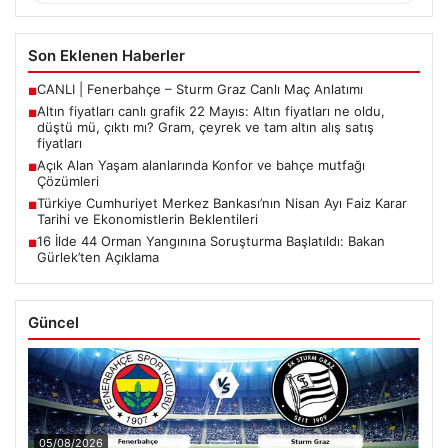
Son Eklenen Haberler
CANLI | Fenerbahçe – Sturm Graz Canlı Maç Anlatımı
■
Altın fiyatları canlı grafik 22 Mayıs: Altın fiyatları ne oldu,
■
düştü mü, çıktı mı? Gram, çeyrek ve tam altın alış satış
fiyatları
Açık Alan Yaşam alanlarında Konfor ve bahçe mutfağı
■
Çözümleri
Türkiye Cumhuriyet Merkez Bankası’nın Nisan Ayı Faiz Karar
■
Tarihi ve Ekonomistlerin Beklentileri
16 İlde 44 Orman Yangınına Soruşturma Başlatıldı: Bakan
■
Gürlek’ten Açıklama
Güncel
05/08/2026