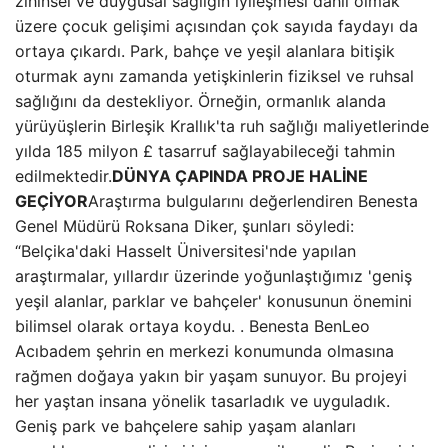
zihinsel ve duygusal sağlığın iyileşmesi dahil olmak
üzere çocuk gelişimi açısından çok sayıda faydayı da
ortaya çıkardı. Park, bahçe ve yeşil alanlara bitişik
oturmak aynı zamanda yetişkinlerin fiziksel ve ruhsal
sağlığını da destekliyor. Örneğin, ormanlık alanda
yürüyüşlerin Birleşik Krallık'ta ruh sağlığı maliyetlerinde
yılda 185 milyon £ tasarruf sağlayabileceği tahmin
edilmektedir.
DÜNYA ÇAPINDA PROJE HALİNE
GEÇİYOR
Araştırma bulgularını değerlendiren Benesta
Genel Müdürü Roksana Diker, şunları söyledi:
“Belçika'daki Hasselt Üniversitesi'nde yapılan
araştırmalar, yıllardır üzerinde yoğunlaştığımız 'geniş
yeşil alanlar, parklar ve bahçeler' konusunun önemini
bilimsel olarak ortaya koydu. . Benesta BenLeo
Acıbadem şehrin en merkezi konumunda olmasına
rağmen doğaya yakın bir yaşam sunuyor. Bu projeyi
her yaştan insana yönelik tasarladık ve uyguladık.
Geniş park ve bahçelere sahip yaşam alanları