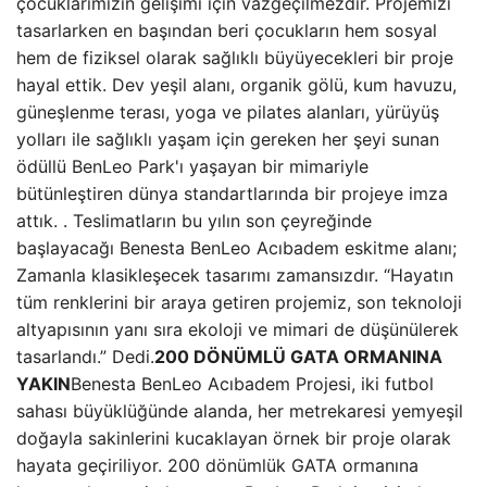
çocuklarımızın gelişimi için vazgeçilmezdir. Projemizi
tasarlarken en başından beri çocukların hem sosyal
hem de fiziksel olarak sağlıklı büyüyecekleri bir proje
hayal ettik. Dev yeşil alanı, organik gölü, kum havuzu,
güneşlenme terası, yoga ve pilates alanları, yürüyüş
yolları ile sağlıklı yaşam için gereken her şeyi sunan
ödüllü BenLeo Park'ı yaşayan bir mimariyle
bütünleştiren dünya standartlarında bir projeye imza
attık. . Teslimatların bu yılın son çeyreğinde
başlayacağı Benesta BenLeo Acıbadem eskitme alanı;
Zamanla klasikleşecek tasarımı zamansızdır. “Hayatın
tüm renklerini bir araya getiren projemiz, son teknoloji
altyapısının yanı sıra ekoloji ve mimari de düşünülerek
tasarlandı.” Dedi.
200 DÖNÜMLÜ GATA ORMANINA
YAKIN
Benesta BenLeo Acıbadem Projesi, iki futbol
sahası büyüklüğünde alanda, her metrekaresi yemyeşil
doğayla sakinlerini kucaklayan örnek bir proje olarak
hayata geçiriliyor. 200 dönümlük GATA ormanına