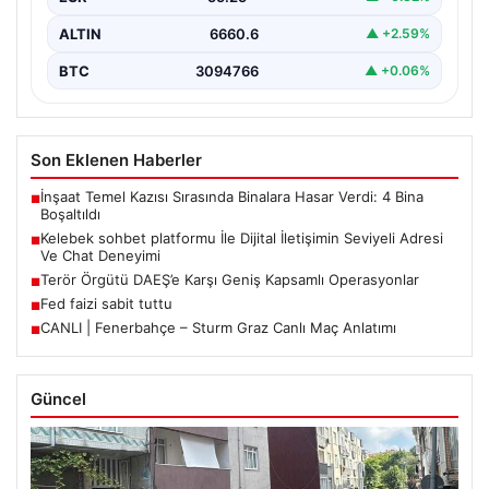
ALTIN
6660.6
▲ +2.59%
BTC
3094766
▲ +0.06%
Son Eklenen Haberler
İnşaat Temel Kazısı Sırasında Binalara Hasar Verdi: 4 Bina
■
Boşaltıldı
Kelebek sohbet platformu İle Dijital İletişimin Seviyeli Adresi
■
Ve Chat Deneyimi
Terör Örgütü DAEŞ’e Karşı Geniş Kapsamlı Operasyonlar
■
Fed faizi sabit tuttu
■
CANLI | Fenerbahçe – Sturm Graz Canlı Maç Anlatımı
■
Güncel