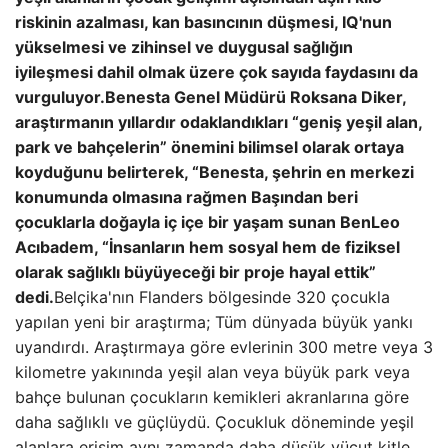
riskinin azalması, kan basıncının düşmesi, IQ'nun
yükselmesi ve zihinsel ve duygusal sağlığın
iyileşmesi dahil olmak üzere çok sayıda faydasını da
vurguluyor.
Benesta Genel Müdürü Roksana Diker,
araştırmanın yıllardır odaklandıkları “geniş yeşil alan,
park ve bahçelerin” önemini bilimsel olarak ortaya
koyduğunu belirterek, “Benesta, şehrin en merkezi
konumunda olmasına rağmen Başından beri
çocuklarla doğayla iç içe bir yaşam sunan BenLeo
Acıbadem, “İnsanların hem sosyal hem de fiziksel
olarak sağlıklı büyüyeceği bir proje hayal ettik”
dedi.
Belçika'nın Flanders bölgesinde 320 çocukla
yapılan yeni bir araştırma; Tüm dünyada büyük yankı
uyandırdı. Araştırmaya göre evlerinin 300 metre veya 3
kilometre yakınında yeşil alan veya büyük park veya
bahçe bulunan çocukların kemikleri akranlarına göre
daha sağlıklı ve güçlüydü. Çocukluk döneminde yeşil
alanlara erişim aynı zamanda daha düşük vücut kitle