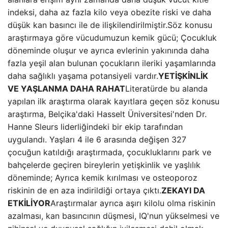
indeksi, daha az fazla kilo veya obezite riski ve daha
düşük kan basıncı ile de ilişkilendirilmiştir.Söz konusu
araştırmaya göre vücudumuzun kemik gücü; Çocukluk
döneminde oluşur ve ayrıca evlerinin yakınında daha
fazla yeşil alan bulunan çocukların ileriki yaşamlarında
daha sağlıklı yaşama potansiyeli vardır.
YETİŞKİNLİK
VE YAŞLANMA DAHA RAHAT
Literatürde bu alanda
yapılan ilk araştırma olarak kayıtlara geçen söz konusu
araştırma, Belçika'daki Hasselt Üniversitesi'nden Dr.
Hanne Sleurs liderliğindeki bir ekip tarafından
uygulandı. Yaşları 4 ile 6 arasında değişen 327
çocuğun katıldığı araştırmada, çocukluklarını park ve
bahçelerde geçiren bireylerin yetişkinlik ve yaşlılık
döneminde; Ayrıca kemik kırılması ve osteoporoz
riskinin de en aza indirildiği ortaya çıktı.
ZEKAYI DA
ETKİLİYOR
Araştırmalar ayrıca aşırı kilolu olma riskinin
azalması, kan basıncının düşmesi, IQ'nun yükselmesi ve