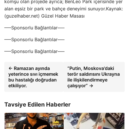
komşu olan projede ayrıca; BenLeo Park içerisinde yer
alan eşsiz bir park ve bahçe deneyimi sunuyor.Kaynak:
(guzelhaber.net) Güzel Haber Masası
—–Sponsorlu Bağlantılar—–
—–Sponsorlu Bağlantılar—–
—–Sponsorlu Bağlantılar—–
← Ramazan ayında
“Putin, Moskova'daki
yeterince sıvı içmemek
terör saldırısını Ukrayna
bu hastalığı doğrudan
ile ilişkilendirmeye
etkiliyor.
çalışıyor” →
Tavsiye Edilen Haberler