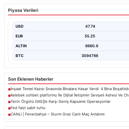
Kelebek sohbet platformu İle Dijital İletişimin
Piyasa Verileri
Chat Deneyimi
İnternet çağında insanların güvenli bir biçimde iletişim sağlaması
barındırmaktadır. Halen pek…
USD
47.74
EUR
55.25
ALTIN
6660.6
BTC
3094766
Son Eklenen Haberler
İnşaat Temel Kazısı Sırasında Binalara Hasar Verdi: 4 Bina Boşaltıldı
■
Kelebek sohbet platformu İle Dijital İletişimin Seviyeli Adresi Ve C
■
Terör Örgütü DAEŞ’e Karşı Geniş Kapsamlı Operasyonlar
■
Fed faizi sabit tuttu
■
CANLI | Fenerbahçe – Sturm Graz Canlı Maç Anlatımı
■