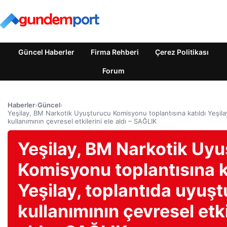
Güncel Haberler
Firma Rehberi
Çerez Politikası
Forum
Haberler
›
Güncel
›
Yeşilay, BM Narkotik Uyuşturucu Komisyonu toplantısına katıldı Yeşila
kullanımının çevresel etkilerini ele aldı – SAĞLIK
Yeşilay, BM Narkotik Uy
Komisyonu toplantısına k
Yeşilay, toplantıda uyuş
kullanımının çevresel etki