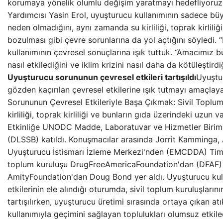
korumaya yönelik olumlu değişim yaratmayı hedefliyoruz
Yardımcısı Yasin Erol, uyuşturucu kullanımının sadece büyü
neden olmadığını, aynı zamanda su kirliliği, toprak kirlili
bozulması gibi çevre sorunlarına da yol açtığını söyledi. 
kullanımının çevresel sonuçlarına ışık tuttuk. “Amacımız 
nasıl etkilediğini ve iklim krizini nasıl daha da kötüleştird
Uyuşturucu sorununun çevresel etkileri tartışıldı
Uyuştur
gözden kaçırılan çevresel etkilerine ışık tutmayı amaçla
Sorununun Çevresel Etkileriyle Başa Çıkmak: Sivil Toplum
kirliliği, toprak kirliliği ve bunların gıda üzerindeki uzun vad
Etkinliğe UNODC Madde, Laboratuvar ve Hizmetler Birimi
(DLSSB) katıldı. Konuşmacılar arasında Jorrit Kamminga,
Uyuşturucu İstismarı İzleme Merkezi'nden (EMCDDA) Tim
toplum kuruluşu DrugFreeAmericaFoundation'dan (DFAF
AmityFoundation'dan Doug Bond yer aldı. Uyuşturucu kul
etkilerinin ele alındığı oturumda, sivil toplum kuruluşların
tartışılırken, uyuşturucu üretimi sırasında ortaya çıkan at
kullanımıyla geçimini sağlayan toplulukları olumsuz etkiledi