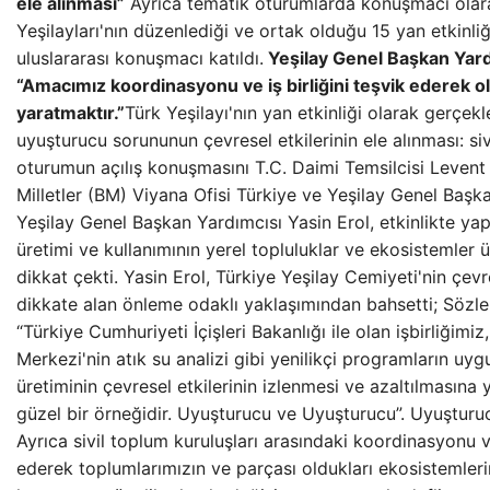
ele alınması”
Ayrıca tematik oturumlarda konuşmacı olara
Yeşilayları'nın düzenlediği ve ortak olduğu 15 yan etkinli
uluslararası konuşmacı katıldı.
Yeşilay Genel Başkan Yard
“Amacımız koordinasyonu ve iş birliğini teşvik ederek 
yaratmaktır.”
Türk Yeşilayı'nın yan etkinliği olarak gerçekle
uyuşturucu sorununun çevresel etkilerinin ele alınması: siv
oturumun açılış konuşmasını T.C. Daimi Temsilcisi Levent E
Milletler (BM) Viyana Ofisi Türkiye ve Yeşilay Genel Başka
Yeşilay Genel Başkan Yardımcısı Yasin Erol, etkinlikte ya
üretimi ve kullanımının yerel topluluklar ve ekosistemler ü
dikkat çekti. Yasin Erol, Türkiye Yeşilay Cemiyeti'nin çevre
dikkate alan önleme odaklı yaklaşımından bahsetti; Sözle
“Türkiye Cumhuriyeti İçişleri Bakanlığı ile olan işbirliğimi
Merkezi'nin atık su analizi gibi yenilikçi programların uyg
üretiminin çevresel etkilerinin izlenmesi ve azaltılmasına y
güzel bir örneğidir. Uyuşturucu ve Uyuşturucu”. Uyuştur
Ayrıca sivil toplum kuruluşları arasındaki koordinasyonu ve 
ederek toplumlarımızın ve parçası oldukları ekosistemlerin