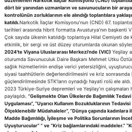
düzenlenen Narkotik İlaçlar Komisyonu (CND) toplantılar
dört bir yanından uzmanların ve savunucuların bir araya
kontrolünün zorluklarının ele alındığı toplantılara yaklaş
katıldı.
Narkotik İlaçlar Komisyonu'nun (CND) 67. toplantı
tarihleri ​​arasında hibrit formatta Avusturya'nın başkenti V
Çok sayıda ülkenin katıldığı toplantıya Hilal Cemiyeti de ka
etkinlik, bir sergi ve üst düzey oturumlarda okunan söyleş
2024'te Viyana Uluslararası Merkezi'nde (VIC)
Yeşilay a
oturumda Savunuculuk Daire Başkanı Mehmet Utku Öztürk
sağlık hizmetlerinin endişe verici yetersizliğini, uyuşturucu
siyasi taahhütlerin değerlendirilmesini ve kriz sonrasında 
güçlendirilmesinde STK'ların oynadığı hayati rolü ele aldı
2023 Türkiye-Suriye depremleri ve Yeşilay'ın çalışmaları h
paylaşıldı.
“Gelişmekte Olan Ülkelerde Bağımlılık Tedavi
Uygulaması”, “Uyarıcı Kullanım Bozukluklarının Tedavisi
Ölçeklenebilir Müdahaleler”, “Dünya çapında kadınlara il
Madde Bağımlılığı, İyileşme ve Politika Sorunlarının İnce
Uyuşturucular” ” ve “Kriz bağlamlarındaki maddeler.” 