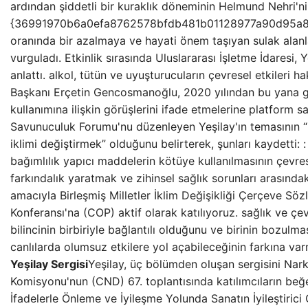
ardından şiddetli bir kuraklık döneminin Helmund Nehri'ni
{36991970b6a0efa8762578bfdb481b01128977a90d95a8
oranında bir azalmaya ve hayati önem taşıyan sulak alanla
vurguladı. Etkinlik sırasında Uluslararası İşletme İdaresi, Y
anlattı. alkol, tütün ve uyuşturucuların çevresel etkileri 
Başkanı Erçetin Gencosmanoğlu, 2020 yılından bu yana g
kullanımına ilişkin görüşlerini ifade etmelerine platform 
Savunuculuk Forumu'nu düzenleyen Yeşilay'ın temasının “
iklimi değiştirmek” olduğunu belirterek, şunları kaydetti:
bağımlılık yapıcı maddelerin kötüye kullanılmasının çevre
farkındalık yaratmak ve zihinsel sağlık sorunları arasındak
amacıyla Birleşmiş Milletler İklim Değişikliği Çerçeve Söz
Konferansı'na (COP) aktif olarak katılıyoruz. sağlık ve çe
bilincinin birbiriyle bağlantılı olduğunu ve birinin bozulm
canlılarda olumsuz etkilere yol açabileceğinin farkına va
Yeşilay Sergisi
Yeşilay, üç bölümden oluşan sergisini Narko
Komisyonu'nun (CND) 67. toplantısında katılımcıların beğ
İfadelerle Önleme ve İyileşme Yolunda Sanatın İyileştirici