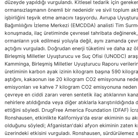
düzeyde yapıldığı vurgulandı. Kitlesel tedarik için gereke
ormansızlaşmanın önemli bir nedenidir ve sivil toplum akt
işbirliğini teşvik etme amacını taşıyordu. Avrupa Uyuştu
Bağımlılığını İzleme Merkezi (EMCDDA) analisti Tim Surmon
konuşmada, ilaç üretiminde çevresel tahribata değinerek,
ormanların yok edilmesi yoluyla değil, aynı zamanda çevre
açtığını vurguladı. Doğrudan enerji tüketimi ve daha az ö
Birleşmiş Milletler Uyuşturucu ve Suç Ofisi (UNODC) araş
Kamminga, Birleşmiş Milletler Uyuşturucu Raporu verileri
üretiminin karbon ayak izinin kilogram başına 590 kilo
aştığını, kakaonun ise 20 kilogram CO2 emisyonuna ned
emisyonları ve kahve 7 kilogram CO2 emisyonuna neden
çevreye en ciddi zararı veren sentetik ilaç atıklarının ka
nehirlere atıldığında veya diğer atıklarla karıştırıldığında
ettiğini söyledi. DrugFree America Foundation (DFAF) İc
Ronshausen, etkinlikte Kaliforniya'da esrar ekiminin su a
olduğunu söyledi; Afganistan'daki afyon ekiminin zaten kı
üzerindeki etkisini vurguladı. Ronshausen, sürdürülemez 