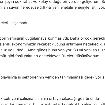
 her şeyin çok rahat ve kolay olduğu bir yerden geliyorum. 
ılan suyun neredeyse %97'si yenilenebilir enerjiyle ısıtılıyor.
eleri ulaşamadı.
rbon vergisinin uygulamaya konmasıydı. Daha birçok gerekli
i alarak ekonomimizin rekabet gücünü artırmayı hedefledik.
 ucuz yolu değil. Ama güneş bunu yapıyor. Bu yıl yapılan rüz
ür gibi fosil yakıtları destekleyen ülkeleri düşünüyorum.
dolayısıyla iş sektörlerinin yeniden tanımlanması gerekiyor 
k çok yeni çalışma alanının ortaya çıkacağı göz önünde
 İsveç bir zamanlar büyük miktarlarda petrol tüketiyordu. El