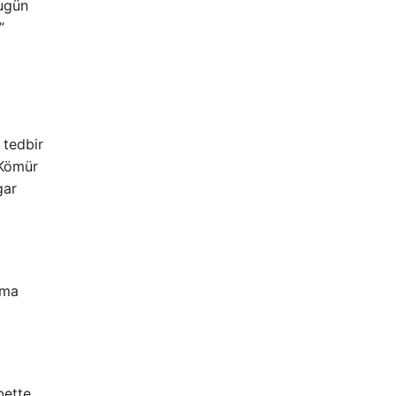
Bugün
”
 tedbir
 Kömür
gar
ama
bette