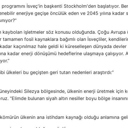
programını İsveç'in başkenti Stockholm'den başlatıyor. Be
nebilir enerjiye geçişe öncülük eden ve 2045 yılına kadar sı
ınıyor?”
dan kaybolan işletmeler söz konusu olduğunda. Çoğu Avrupa 
 tamamen fosil kaynaklara bağımlı olan İsveçliler, kendileri
kadar kaçınılmaz hale geldi ki küreselleşen dünyada devler 
ılına kadar enerji dönüşümü hedeflerine ulaşmaya çalışıyor.
yor.”
ülkeleri bu geçişten geri tutan nedenleri araştırdı:”
neyindeki Silezya bölgesinde, ülkenin enerji üretmek için 
z. “Elimde bulunan siyah altın nesiller boyu bölge insanın
, kömürün ülkenin ana istihdam kaynağı olduğu anlamına geli