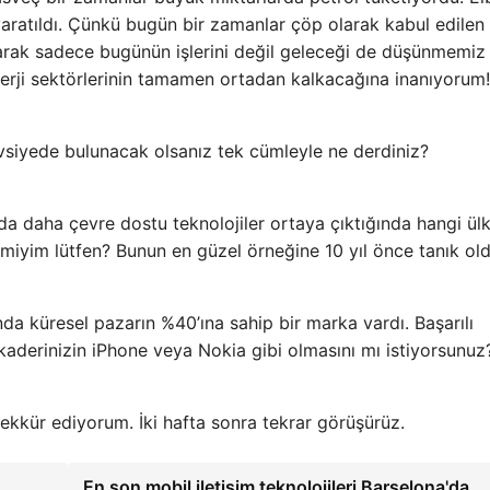
yaratıldı. Çünkü bugün bir zamanlar çöp olarak kabul edilen
 olarak sadece bugünün işlerini değil geleceği de düşünmemiz
nerji sektörlerinin tamamen ortadan kalkacağına inanıyorum!
avsiyede bulunacak olsanız tek cümleyle ne derdiniz?
a daha çevre dostu teknolojiler ortaya çıktığında hangi ülk
r miyim lütfen? Bunun en güzel örneğine 10 yıl önce tanık ol
ında küresel pazarın %40’ına sahip bir marka vardı. Başarılı
aderinizin iPhone veya Nokia gibi olmasını mı istiyorsunuz
şekkür ediyorum. İki hafta sonra tekrar görüşürüz.
En son mobil iletişim teknolojileri Barselona'da