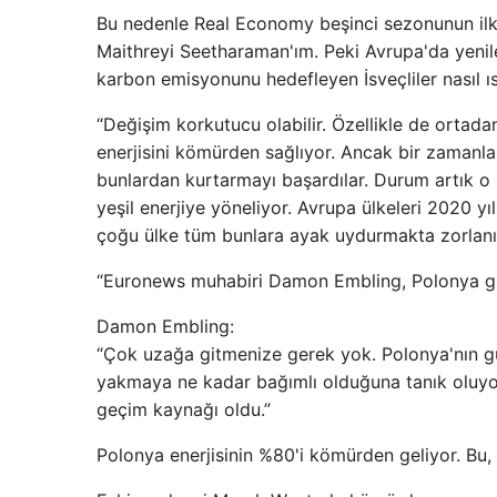
Bu nedenle Real Economy beşinci sezonunun ilk 
Maithreyi Seetharaman'ım. Peki Avrupa'da yenile
karbon emisyonunu hedefleyen İsveçliler nasıl ıs
“Değişim korkutucu olabilir. Özellikle de orta
enerjisini kömürden sağlıyor. Ancak bir zamanlar
bunlardan kurtarmayı başardılar. Durum artık o 
yeşil enerjiye yöneliyor. Avrupa ülkeleri 2020 y
çoğu ülke tüm bunlara ayak uydurmakta zorlanı
“Euronews muhabiri Damon Embling, Polonya gibi 
Damon Embling:
“Çok uzağa gitmenize gerek yok. Polonya'nın gü
yakmaya ne kadar bağımlı olduğuna tanık oluyoru
geçim kaynağı oldu.”
Polonya enerjisinin %80'i kömürden geliyor. Bu