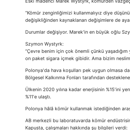
Eski madenci Marek Wystyrk, kömürden vazgeç
“Kömür zenginliğimizi kullanmalıyız diye düşünü
değişikliğinden kaynaklanan değişimlere de aya
Durumlar değişiyor. Marek'in en büyük oğlu Szym
Szymon Wystyrk:
“Çevre benim için çok önemli çünkü yaşadığım 
on paket sigara içmek gibidir. Ama bizim neslim
Polonya'da hava koşulları pek uygun olmasa da ba
Bölgesel Kalkınma Fonları tarafından desteklene
Ülkenin 2020 yılına kadar enerjisinin %15'ini ye
%11'e ulaştı.
Polonya hâlâ kömür kullanmak istediğinden araşt
AB merkezli bu laboratuvarda kömür endüstrisinde
Kapusta, çalışmaları hakkında şu bilgileri verdi: