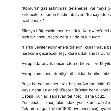
“Kömürün gazlaştırılması geleneksel yakmaya gö
kirleticiler ortadan kaldırılabiliyor. “Bu sayede
azaltılacak.”
Silezya bölgesinin merkezindeki Katowice'deki
hızlı bir enerji geçişi çağrısında bulunuyor:
“Farklı yenilenebilir enerji türlerini kullanmaya
harekete geçirecek teşviklere odaklanırsa duru
Avrupa'da büyük başarı elde ettik ve son 12 yılda
Avrupa'nın enerji dönüşümü hakkında bilmemiz 
Boşa harcanan enerji tek başına Avrupa'daki tüm 
Veya daha az enerji tüketen ürünler her ailenin 
Üstelik bunları sağlayan teknoloji daha ucuz.
Yenilenebilir enerji alanındaki yeniliklerin dörtte 
Tek bir rüzgar türbini 1500 eve enerji sağlayabili