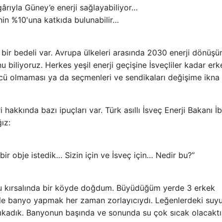
ârıyla Güney’e enerji sağlayabiliyor…
nin %10'una katkıda bulunabilir…
 bir bedeli var. Avrupa ülkeleri arasında 2030 enerji dönüş
nu biliyoruz. Herkes yeşil enerji geçişine İsveçliler kadar erk
ü olmaması ya da seçmenleri ve sendikaları değişime ikna
 hakkında bazı ipuçları var. Türk asıllı İsveç Enerji Bakanı İ
ız:
bir obje istedik… Sizin için ve İsveç için… Nedir bu?”
lu kırsalında bir köyde doğdum. Büyüdüğüm yerde 3 erkek
le banyo yapmak her zaman zorlayıcıydı. Leğenlerdeki suy
ıkadık. Banyonun başında ve sonunda su çok sıcak olacaktı