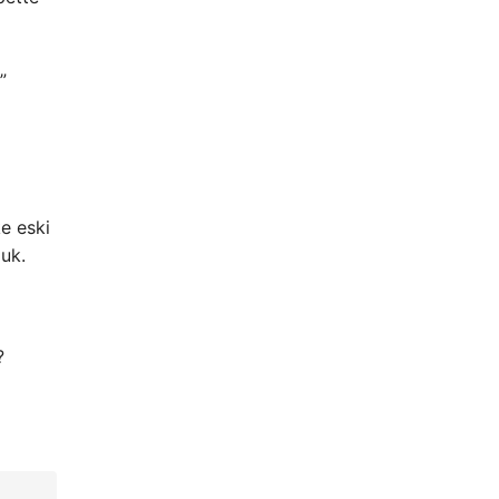
”
e eski
duk.
?