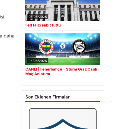
isi
06/08/2026
Fed faizi sabit tuttu
la daha
e
05/08/2026
CANLI | Fenerbahçe – Sturm Graz Canlı
Maç Anlatımı
Son Eklenen Firmalar