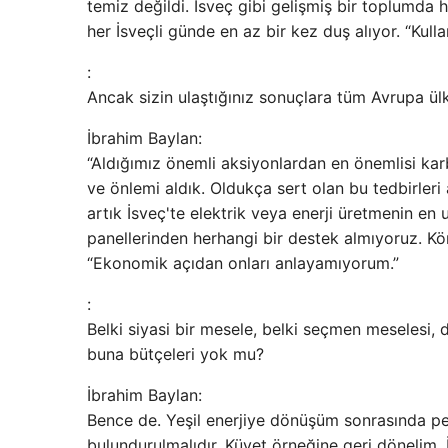
temiz değildi. İsveç gibi gelişmiş bir toplumda
her İsveçli günde en az bir kez duş alıyor. “Kullan
:
Ancak sizin ulaştığınız sonuçlara tüm Avrupa ülk
İbrahim Baylan:
“Aldığımız önemli aksiyonlardan en önemlisi ka
ve önlemi aldık. Oldukça sert olan bu tedbirler
artık İsveç'te elektrik veya enerji üretmenin en
panellerinden herhangi bir destek almıyoruz. Köm
“Ekonomik açıdan onları anlayamıyorum.”
:
Belki siyasi bir mesele, belki seçmen meselesi, 
buna bütçeleri yok mu?
İbrahim Baylan:
Bence de. Yeşil enerjiye dönüşüm sonrasında pe
bulundurulmalıdır. Küvet örneğine geri dönelim.