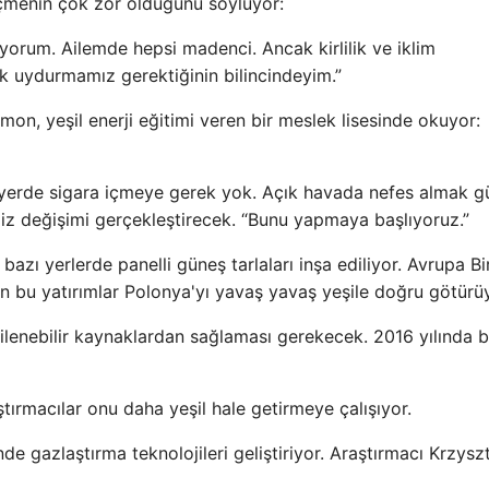
menin çok zor olduğunu söylüyor:
yorum. Ailemde hepsi madenci. Ancak kirlilik ve iklim
k uydurmamız gerektiğinin bilincindeyim.”
on, yeşil enerji eğitimi veren bir meslek lisesinde okuyor:
yerde sigara içmeye gerek yok. Açık havada nefes almak 
iz değişimi gerçekleştirecek. “Bunu yapmaya başlıyoruz.”
zı yerlerde panelli güneş tarlaları inşa ediliyor. Avrupa Bir
n bu yatırımlar Polonya'yı yavaş yavaş yeşile doğru götürü
nilenebilir kaynaklardan sağlaması gerekecek. 2016 yılında 
ırmacılar onu daha yeşil hale getirmeye çalışıyor.
 gazlaştırma teknolojileri geliştiriyor. Araştırmacı Krzysz