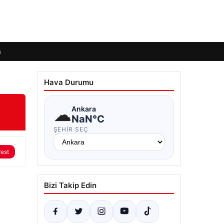
m
Hava Durumu
☁
Ankara
NaN°C
ŞEHIR SEÇ
rest
Bizi Takip Edin