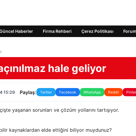
Güncel Haberler
Firma Rehberi
Çerez Politikası
Foru
or
kaçınılmaz hale geliyor
Paylaş:
4 15:29
Twitter
Facebook
WhatsApp
Reddit
Pinte
çişte yaşanan sorunları ve çözüm yollarını tartışıyor.
ebilir kaynaklardan elde ettiğini biliyor muydunuz?