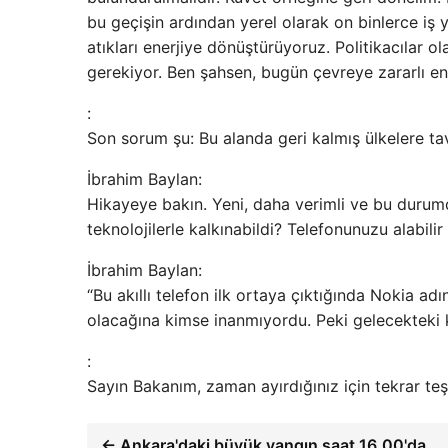
bu geçişin ardından yerel olarak on binlerce iş 
atıkları enerjiye dönüştürüyoruz. Politikacılar
gerekiyor. Ben şahsen, bugün çevreye zararlı e
:
Son sorum şu: Bu alanda geri kalmış ülkelere t
İbrahim Baylan:
Hikayeye bakın. Yeni, daha verimli ve bu durumd
teknolojilerle kalkınabildi? Telefonunuzu alabili
İbrahim Baylan:
“Bu akıllı telefon ilk ortaya çıktığında Nokia ad
olacağına kimse inanmıyordu. Peki gelecekteki k
:
Sayın Bakanım, zaman ayırdığınız için tekrar te
← Ankara'daki büyük yangın saat 16.00'da