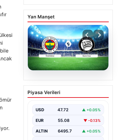
n
fır
Yan Manşet
ülkesi
ni
bile
 Ancak
05.08.2026
CANLI | Fenerbahçe –
Piyasa Verileri
Sturm Graz Canlı Maç
kömür
Anlatımı
ın
USD
47.72
▲ +0.05%
EUR
55.08
▼ -0.13%
yor.
ALTIN
6495.7
▲ +0.05%