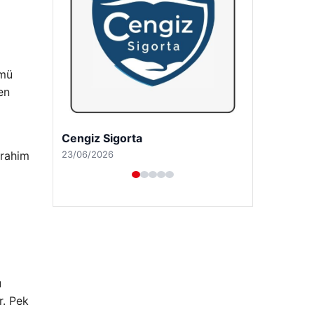
ümü
en
Hastaş Beton
26/05/2026
brahim
u
r. Pek