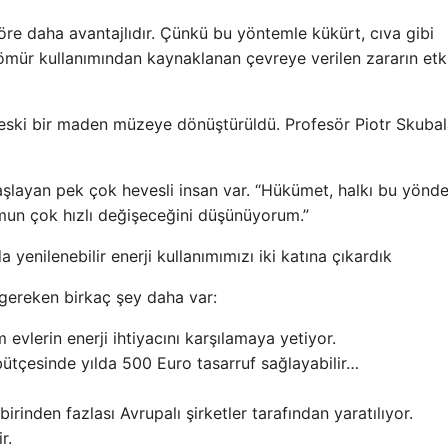
re daha avantajlıdır. Çünkü bu yöntemle kükürt, cıva gibi
 kömür kullanımından kaynaklanan çevreye verilen zararın etk
 eski bir maden müzeye dönüştürüldü. Profesör Piotr Skuba
 başlayan pek çok hevesli insan var. “Hükümet, halkı bu yönd
mun çok hızlı değişeceğini düşünüyorum.”
 yenilenebilir enerji kullanımımızı iki katına çıkardık
gereken birkaç şey daha var:
evlerin enerji ihtiyacını karşılamaya yetiyor.
bütçesinde yılda 500 Euro tasarruf sağlayabilir…
birinden fazlası Avrupalı ​​şirketler tarafından yaratılıyor.
r.