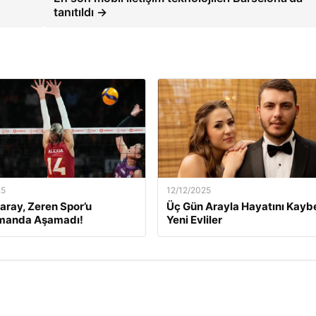
tanıtıldı →
25
12/12/2025
aray, Zeren Spor’u
Üç Gün Arayla Hayatını Kay
manda Aşamadı!
Yeni Evliler