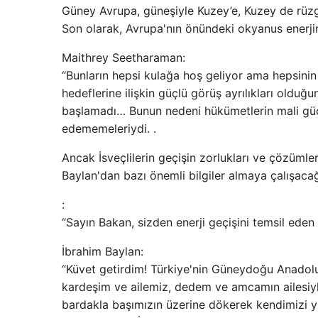
Güney Avrupa, güneşiyle Kuzey’e, Kuzey de rüzg
Son olarak, Avrupa'nın önündeki okyanus enerji
Maithrey Seetharaman:
“Bunların hepsi kulağa hoş geliyor ama hepsinin
hedeflerine ilişkin güçlü görüş ayrılıkları olduğu
başlamadı… Bunun nedeni hükümetlerin mali güc
edememeleriydi. .
Ancak İsveçlilerin geçişin zorlukları ve çözümleri
Baylan'dan bazı önemli bilgiler almaya çalışacağ
:
“Sayın Bakan, sizden enerji geçişini temsil eden 
İbrahim Baylan:
“Küvet getirdim! Türkiye'nin Güneydoğu Anado
kardeşim ve ailemiz, dedem ve amcamın ailesiy
bardakla başımızın üzerine dökerek kendimizi y