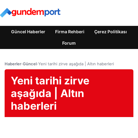
Güncel Haberler
Firma Rehberi
Çerez Politikası
Forum
Haberler
›
Güncel
›
Yeni tarihi zirve aşağıda | Altın haberleri
Yeni tarihi zirve
aşağıda | Altın
haberleri