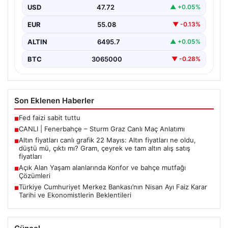
USD
47.72
▲ +0.05%
EUR
55.08
▼ -0.13%
ALTIN
6495.7
▲ +0.05%
BTC
3065000
▼ -0.28%
Son Eklenen Haberler
Fed faizi sabit tuttu
■
CANLI | Fenerbahçe – Sturm Graz Canlı Maç Anlatımı
■
Altın fiyatları canlı grafik 22 Mayıs: Altın fiyatları ne oldu,
■
düştü mü, çıktı mı? Gram, çeyrek ve tam altın alış satış
fiyatları
Açık Alan Yaşam alanlarında Konfor ve bahçe mutfağı
■
Çözümleri
Türkiye Cumhuriyet Merkez Bankası’nın Nisan Ayı Faiz Karar
■
Tarihi ve Ekonomistlerin Beklentileri