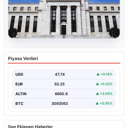
06.08.2026
Fed faizi sabit tuttu
Piyasa Verileri
USD
47.74
▲ +0.18%
EUR
55.25
▲ +0.32%
ALTIN
6660.6
▲ +2.59%
BTC
3093563
▲ +0.95%
Son Eklenen Haberler