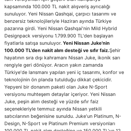
kapsamında 100.000 TL nakit alışveriş ayrıcalığı
sunuluyor. Yeni Nissan Qashqai, çarpıcı tasarımı ve
benzersiz teknolojileriyle Haziran ayında Türkiye
pazarına girdi. Yeni Nissan Qashqai'nin Mild Hybrid
Designpack versiyonu 1.799.900 TL'den başlayan
fiyatlarla satışa sunuluyor.
Yeni Nissan Juke'nin
100.000 TL'den nakit alım desteği ve sıfır faiz.
Şehir
hayatının sıra dışı kahramanı Nissan Juke, ikonik sarı
rengiyle geri dönüyor. Aracın yakın zamanda
Türkiye'de lansmanı yapılan yeni iç tasarımı, konfor ve
teknolojinin ön planda tutulduğu dikkat çekicidir.
Yepyeni bir donanım paketi olan Juke N-Sport
versiyonu muhteşem detaylar içeriyor. Yeni Nissan
Juke, peşin alım desteği ve yüzde sıfır faiz
seçenekleriyle temmuz ayında Nissan yetkili
satıcılarının beğenisine sunuldu. Juke'un Platinum, N-
Design, N-Sport ve Platinum Premium versiyonları
100.000 TL nakit alım desteğine ve 150.000 TL'ye 12