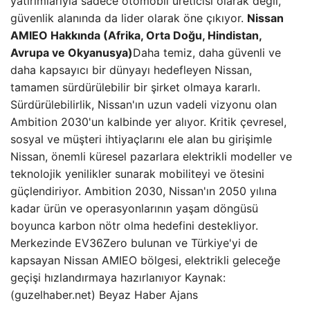
yatırımlarıyla sadece otomobil üreticisi olarak değil,
güvenlik alanında da lider olarak öne çıkıyor.
Nissan
AMIEO Hakkında (Afrika, Orta Doğu, Hindistan,
Avrupa ve Okyanusya)
Daha temiz, daha güvenli ve
daha kapsayıcı bir dünyayı hedefleyen Nissan,
tamamen sürdürülebilir bir şirket olmaya kararlı.
Sürdürülebilirlik, Nissan'ın uzun vadeli vizyonu olan
Ambition 2030'un kalbinde yer alıyor. Kritik çevresel,
sosyal ve müşteri ihtiyaçlarını ele alan bu girişimle
Nissan, önemli küresel pazarlara elektrikli modeller ve
teknolojik yenilikler sunarak mobiliteyi ve ötesini
güçlendiriyor. Ambition 2030, Nissan'ın 2050 yılına
kadar ürün ve operasyonlarının yaşam döngüsü
boyunca karbon nötr olma hedefini destekliyor.
Merkezinde EV36Zero bulunan ve Türkiye'yi de
kapsayan Nissan AMIEO bölgesi, elektrikli geleceğe
geçişi hızlandırmaya hazırlanıyor Kaynak:
(guzelhaber.net) Beyaz Haber Ajans