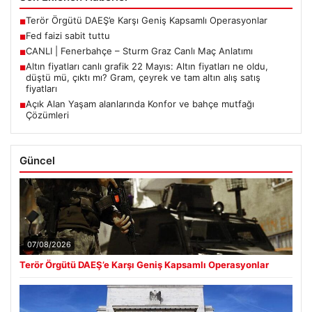
Terör Örgütü DAEŞ’e Karşı Geniş Kapsamlı Operasyonlar
■
Fed faizi sabit tuttu
■
CANLI | Fenerbahçe – Sturm Graz Canlı Maç Anlatımı
■
Altın fiyatları canlı grafik 22 Mayıs: Altın fiyatları ne oldu,
■
düştü mü, çıktı mı? Gram, çeyrek ve tam altın alış satış
fiyatları
Açık Alan Yaşam alanlarında Konfor ve bahçe mutfağı
■
Çözümleri
Güncel
07/08/2026
Terör Örgütü DAEŞ’e Karşı Geniş Kapsamlı Operasyonlar