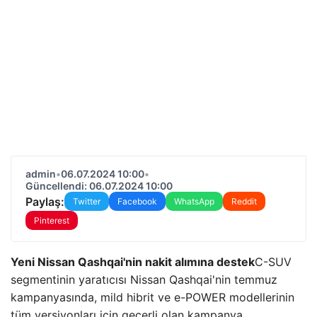
admin
•
06.07.2024 10:00
•
Güncellendi: 06.07.2024 10:00
Paylaş:
Twitter
Facebook
WhatsApp
Reddit
Pinterest
Yeni Nissan Qashqai'nin nakit alımına destek
C-SUV
segmentinin yaratıcısı Nissan Qashqai'nin temmuz
kampanyasında, mild hibrit ve e-POWER modellerinin
tüm versiyonları için geçerli olan kampanya