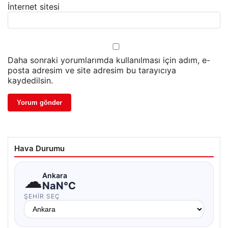
İnternet sitesi
Daha sonraki yorumlarımda kullanılması için adım, e-
posta adresim ve site adresim bu tarayıcıya
kaydedilsin.
Hava Durumu
☁
Ankara
NaN°C
ŞEHIR SEÇ