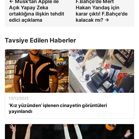
← Musk'tan Apple ile
F.Bahçe'de Mert
Açık Yapay Zeka
Hakan Yandaş için
ortaklığına ilişkin tehdit
karar çıktı! F.Bahçe'de
edici açıklama
kalacak mı? →
Tavsiye Edilen Haberler
13/12/2025
‘Kız yüzünden’ işlenen cinayetin görüntüleri
yayınlandı