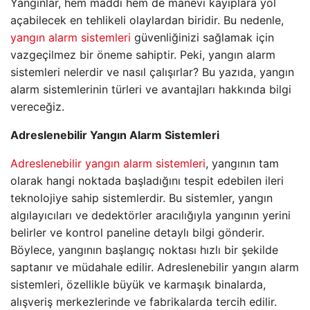
Yangınlar, hem maddi hem de manevi kayıplara yol
açabilecek en tehlikeli olaylardan biridir. Bu nedenle,
yangın alarm sistemleri
güvenliğinizi sağlamak için
vazgeçilmez bir öneme sahiptir. Peki, yangın alarm
sistemleri nelerdir ve nasıl çalışırlar? Bu yazıda, yangın
alarm sistemlerinin türleri ve avantajları hakkında bilgi
vereceğiz.
Adreslenebilir Yangın Alarm Sistemleri
Adreslenebilir yangın alarm sistemleri
, yangının tam
olarak hangi noktada başladığını tespit edebilen ileri
teknolojiye sahip sistemlerdir. Bu sistemler, yangın
algılayıcıları ve dedektörler aracılığıyla yangının yerini
belirler ve kontrol paneline detaylı bilgi gönderir.
Böylece, yangının başlangıç noktası hızlı bir şekilde
saptanır ve müdahale edilir. Adreslenebilir yangın alarm
sistemleri, özellikle büyük ve karmaşık binalarda,
alışveriş merkezlerinde ve fabrikalarda tercih edilir.