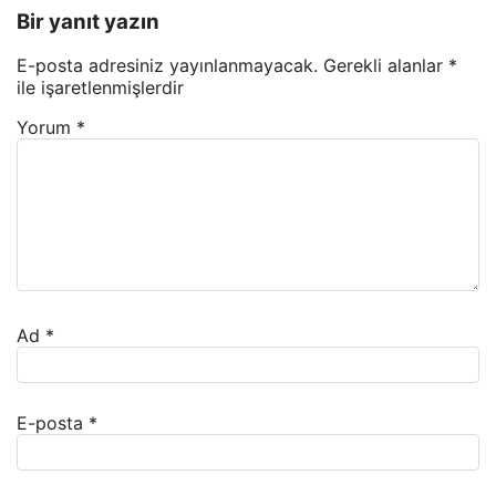
Bir yanıt yazın
E-posta adresiniz yayınlanmayacak.
Gerekli alanlar
*
ile işaretlenmişlerdir
Yorum
*
Ad
*
E-posta
*