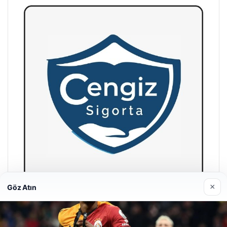
×
Göz Atın
Hastaş Beton
26/05/2026