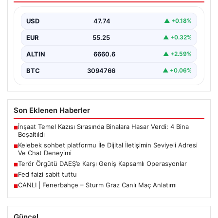
Deneyimi
USD
47.74
▲ +0.18%
İnternet çağında insanların güvenli bir biçimde iletişim
sağlaması ciddi bir hassasiyet barındırmaktadır. Halen
EUR
55.25
▲ +0.32%
pek…
ALTIN
6660.6
▲ +2.59%
BTC
3094766
▲ +0.06%
Son Eklenen Haberler
İnşaat Temel Kazısı Sırasında Binalara Hasar Verdi: 4 Bina
■
Boşaltıldı
Kelebek sohbet platformu İle Dijital İletişimin Seviyeli Adresi
■
Ve Chat Deneyimi
Terör Örgütü DAEŞ’e Karşı Geniş Kapsamlı Operasyonlar
■
Fed faizi sabit tuttu
■
CANLI | Fenerbahçe – Sturm Graz Canlı Maç Anlatımı
■
Güncel