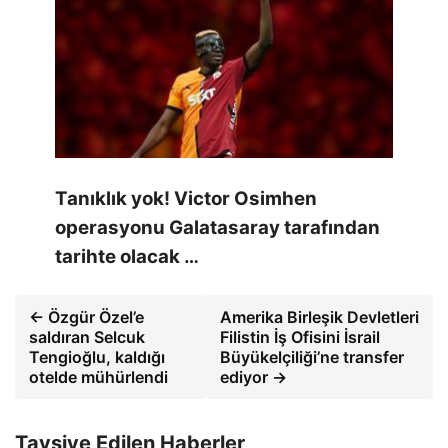
Tanıklık yok! Victor Osimhen
operasyonu Galatasaray tarafından
tarihte olacak …
← Özgür Özel’e
Amerika Birleşik Devletleri
saldıran Selcuk
Filistin İş Ofisini İsrail
Tengioğlu, kaldığı
Büyükelçiliği’ne transfer
otelde mühürlendi
ediyor →
Tavsiye Edilen Haberler