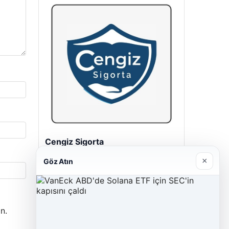
Cengiz Sigorta
23/06/2026
×
Göz Atın
n.