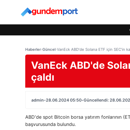
Haberler
›
Güncel
›
VanEck ABD'de Solana ETF için SEC'in kap
VanEck ABD'de Solana
çaldı
admin
•
28.06.2024 05:50
•
Güncellendi: 28.06.20
ABD'de spot Bitcoin borsa yatırım fonlarının (ETF
başvurusunda bulundu.