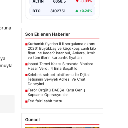
ALTIN
6658.5
▼ -0.03%
BTC
3102751
▲ +0.24%
poruna
Son Eklenen Haberler
Kurbanlık fiyatları il il sorgulama ekranı
■
2026: Büyükbaş ve küçükbaş canlı kilo
fiyatı ne kadar? İstanbul, Ankara, İzmir
ve tüm illerin kurbanlık fiyatları
aya
İnşaat Temel Kazısı Sırasında Binalara
umuyla
■
Hasar Verdi: 4 Bina Boşaltıldı
Kelebek sohbet platformu İle Dijital
■
İletişimin Seviyeli Adresi Ve Chat
Deneyimi
Terör Örgütü DAEŞ’e Karşı Geniş
■
Kapsamlı Operasyonlar
Fed faizi sabit tuttu
■
Güncel