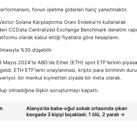
erformansını, fonun işletme giderleri hariç yansıtmaktır.
Vector Solana Karşılaştırma Oranı Endeksi'ni kullanarak
ör lideri CCData Centralized Exchange Benchmark denetim ra
formu olarak kabul ettiği fiyatlara göre hesaplanır.
lmasıyla %30 düşebilir
 Mayıs 2024'te ABD'de Ether (ETH) spot ETF'lerinin piyas
geldi. ETH ETF'lerin onaylanması, kripto para biriminin dur
veriyor. bir menkul kıymetten ziyade bir meta olarak.
up olmadığına ilişkin soruşturmayı kapattı.
ın
Alanya'da baba-oğul sokak ortasında çıkan
kavgada 3 kişiyi bıçakladı: 1 ölü, 2 yaralı →