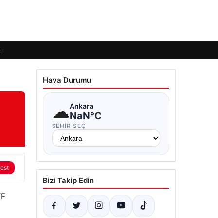
m
Hava Durumu
☁
Ankara
NaN°C
ŞEHIR SEÇ
rest
Bizi Takip Edin
TF