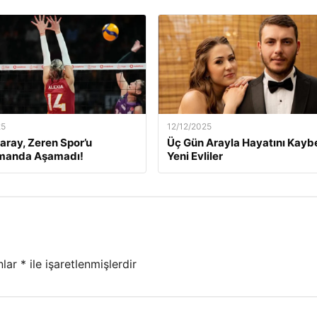
25
12/12/2025
aray, Zeren Spor’u
Üç Gün Arayla Hayatını Kay
manda Aşamadı!
Yeni Evliler
nlar
*
ile işaretlenmişlerdir