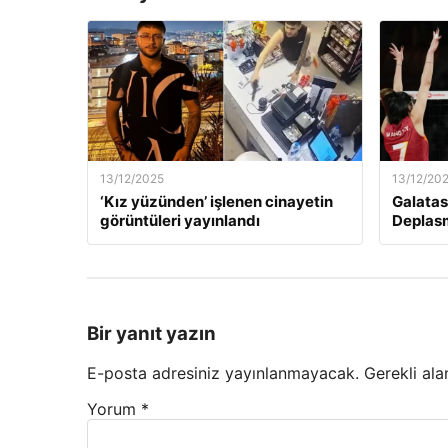
13/12/2025
13/12/20
‘Kız yüzünden’ işlenen cinayetin
Galatas
görüntüleri yayınlandı
Deplas
Bir yanıt yazın
E-posta adresiniz yayınlanmayacak.
Gerekli ala
Yorum
*