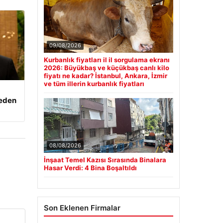
09/08/2026
Kurbanlık fiyatları il il sorgulama ekranı
2026: Büyükbaş ve küçükbaş canlı kilo
fiyatı ne kadar? İstanbul, Ankara, İzmir
ve tüm illerin kurbanlık fiyatları
beden
08/08/2026
İnşaat Temel Kazısı Sırasında Binalara
Hasar Verdi: 4 Bina Boşaltıldı
Son Eklenen Firmalar