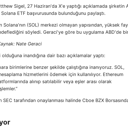
Matthew Sigel, 27 Haziran'da X'e yaptığı açıklamada şirketin
 Solana ETF başvurusunda bulunduğunu paylaştı.
nun Solana'nın (SOL) merkezi olmayan yapısından, yüksek fa
deflediğini söyledi. Geraci'ye göre bu uygulama ABD'de bir 
aynak: Nate Geraci
 olduğuna inandığına dair bazı açıklamalar yaptı:
para birimlerine benzer şekilde çalıştığına inanıyoruz. SOL,
 hesaplama hizmetlerini ödemek için kullanılıyor. Ethereum
atformlarında alınıp satılabilir veya eşler arası olarak
işlemler.”
ın SEC tarafından onaylanması halinde Cboe BZX Borsasınd
yor