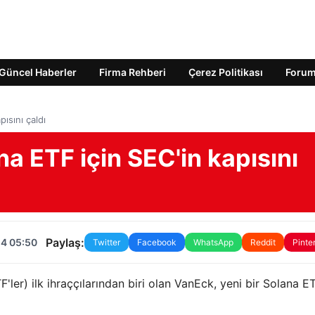
Güncel Haberler
Firma Rehberi
Çerez Politikası
Foru
ısını çaldı
 ETF için SEC'in kapısını
Paylaş:
24 05:50
Twitter
Facebook
WhatsApp
Reddit
Pinte
'ler) ilk ihraççılarından biri olan VanEck, yeni bir Solana E