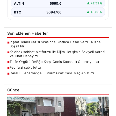
ALTIN
6660.6
▲ +2.59%
BTC
3094766
▲ +0.06%
Son Eklenen Haberler
İnşaat Temel Kazısı Sırasında Binalara Hasar Verdi: 4 Bina
■
Boşaltıldı
Kelebek sohbet platformu İle Dijital İletişimin Seviyeli Adresi
■
Ve Chat Deneyimi
Terör Örgütü DAEŞ’e Karşı Geniş Kapsamlı Operasyonlar
■
Fed faizi sabit tuttu
■
CANLI | Fenerbahçe – Sturm Graz Canlı Maç Anlatımı
■
Güncel