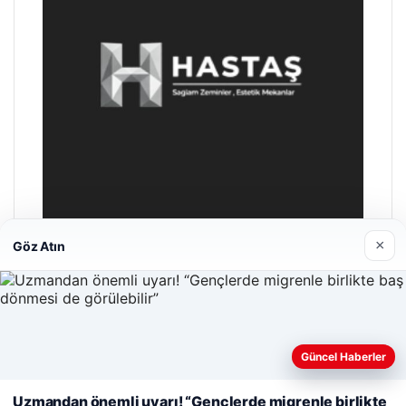
×
Göz Atın
Hastaş Beton
26/05/2026
Güncel Haberler
Web sitemizi nasıl kullandığınızı daha iyi anlayabilmek,
deneyiminizi kişiselleştirmek ve geliştirmek amacıyla çerezler
Uzmandan önemli uyarı! “Gençlerde migrenle birlikte