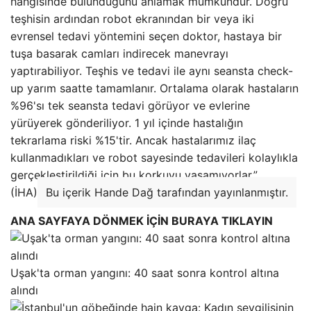
hangisinde bulunduğunu anlamak mümkündür. Doğru
teşhisin ardından robot ekranından bir veya iki
evrensel tedavi yöntemini seçen doktor, hastaya bir
tuşa basarak camları indirecek manevrayı
yaptırabiliyor. Teşhis ve tedavi ile aynı seansta check-
up yarım saatte tamamlanır. Ortalama olarak hastaların
%96'sı tek seansta tedavi görüyor ve evlerine
yürüyerek gönderiliyor. 1 yıl içinde hastalığın
tekrarlama riski %15'tir. Ancak hastalarımız ilaç
kullanmadıkları ve robot sayesinde tedavileri kolaylıkla
gerçekleştirildiği için bu korkuyu yaşamıyorlar.”
(İHA)
Bu içerik Hande Dağ tarafından yayınlanmıştır.
ANA SAYFAYA DÖNMEK İÇİN BURAYA TIKLAYIN
Uşak'ta orman yangını: 40 saat sonra kontrol altına
alındı