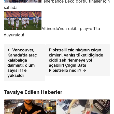
Fenerbahce Beko dörtlü finaller için
sahada
Altinordu’nun rakibi play-off’ta
duyuruldu!
← Vancouver,
Pipistrelli çılgınlığının çılgın
Kanada’da araç
çimleri, yanlış tüketildiğinde
kalabalığa
ciddi zehirlenmeye yol
dalmıştı: ölüm
açabilir! Çılgın Bats
sayısı 11’e
Pipistrello nedir? →
yükseldi
Tavsiye Edilen Haberler