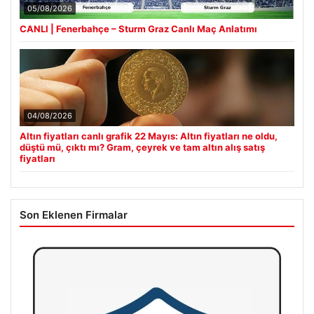
05/08/2026
CANLI | Fenerbahçe – Sturm Graz Canlı Maç Anlatımı
04/08/2026
Altın fiyatları canlı grafik 22 Mayıs: Altın fiyatları ne oldu,
düştü mü, çıktı mı? Gram, çeyrek ve tam altın alış satış
fiyatları
Son Eklenen Firmalar