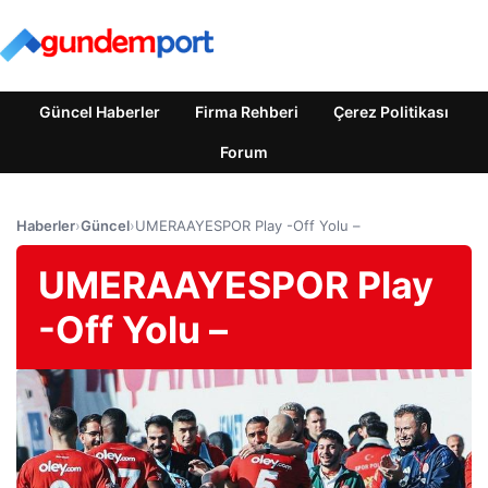
Güncel Haberler
Firma Rehberi
Çerez Politikası
Forum
Haberler
›
Güncel
›
UMERAAYESPOR Play -Off Yolu –
UMERAAYESPOR Play
-Off Yolu –