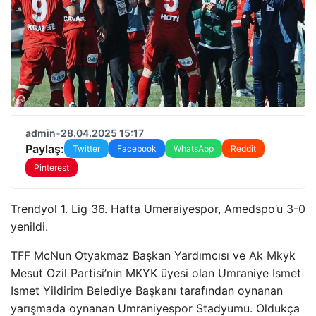
admin
•
28.04.2025 15:17
Paylaş:
Twitter
Facebook
WhatsApp
Reddit
Pinterest
Trendyol 1. Lig 36. Hafta Umeraiyespor, Amedspo’u 3-0
yenildi.
TFF McNun Otyakmaz Başkan Yardımcısı ve Ak Mkyk
Mesut Ozil Partisi’nin MKYK üyesi olan Umraniye Ismet
Ismet Yildirim Belediye Başkanı tarafından oynanan
yarışmada oynanan Umraniyespor Stadyumu. Oldukça