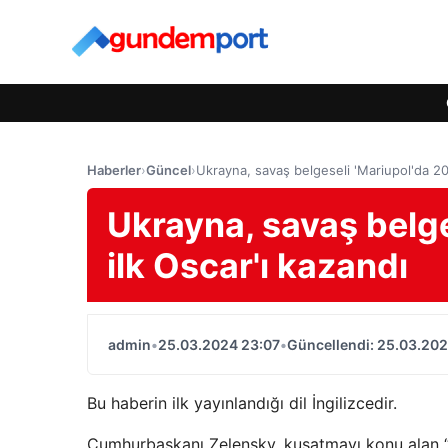
Haberler
›
Güncel
›
Ukrayna, savaş belgeseli 'Mariupol'da 20 
Ukrayna, savaş belge
ilk Oscar'ı kazandı
admin
•
25.03.2024 23:07
•
Güncellendi: 25.03.202
Bu haberin ilk yayınlandığı dil İngilizcedir.
Cumhurbaşkanı Zelensky, kuşatmayı konu alan “M