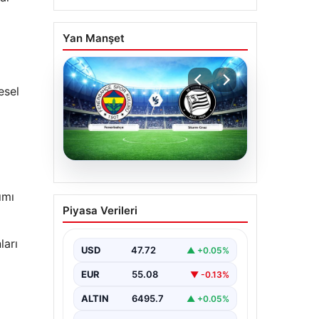
Yan Manşet
esel
05.08.2026
ımı
CANLI | Fenerbahçe –
Piyasa Verileri
Sturm Graz Canlı Maç
Anlatımı
ları
USD
47.72
▲ +0.05%
EUR
55.08
▼ -0.13%
ALTIN
6495.7
▲ +0.05%