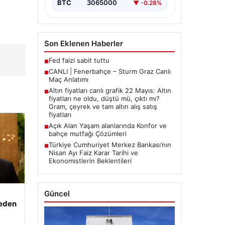
BTC
3065000
▼ -0.28%
Son Eklenen Haberler
Fed faizi sabit tuttu
■
CANLI | Fenerbahçe – Sturm Graz Canlı
■
Maç Anlatımı
Altın fiyatları canlı grafik 22 Mayıs: Altın
■
fiyatları ne oldu, düştü mü, çıktı mı?
Gram, çeyrek ve tam altın alış satış
fiyatları
Açık Alan Yaşam alanlarında Konfor ve
■
bahçe mutfağı Çözümleri
Türkiye Cumhuriyet Merkez Bankası’nın
■
Nisan Ayı Faiz Karar Tarihi ve
Ekonomistlerin Beklentileri
Güncel
beden