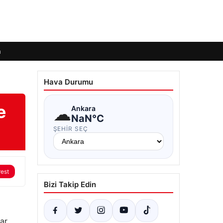
m
Hava Durumu
e
☁
Ankara
NaN°C
ŞEHIR SEÇ
rest
Bizi Takip Edin
ar