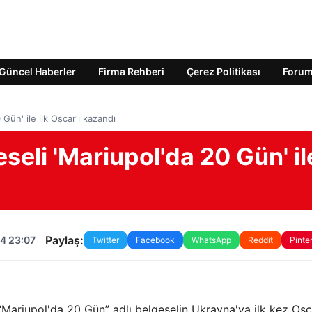
Güncel Haberler
Firma Rehberi
Çerez Politikası
Foru
Gün' ile ilk Oscar'ı kazandı
seli 'Mariupol'da 20 Gün' il
Paylaş:
4 23:07
Twitter
Facebook
WhatsApp
Reddit
Pinte
ariupol'da 20 Gün” adlı belgeselin Ukrayna'ya ilk kez Osc