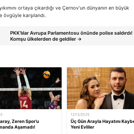
 yıkımını ortaya çıkardığı ve Çernov'un dünyanın en büyük
e övgüyle karşılandı.
PKK'lılar Avrupa Parlamentosu önünde polise saldırdı!
Komşu ülkelerden de geldiler →
25
12/12/2025
aray, Zeren Spor’u
Üç Gün Arayla Hayatını Kay
manda Aşamadı!
Yeni Evliler