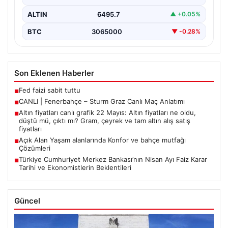
ALTIN
6495.7
▲ +0.05%
BTC
3065000
▼ -0.28%
Son Eklenen Haberler
Fed faizi sabit tuttu
■
CANLI | Fenerbahçe – Sturm Graz Canlı Maç Anlatımı
■
Altın fiyatları canlı grafik 22 Mayıs: Altın fiyatları ne oldu,
■
düştü mü, çıktı mı? Gram, çeyrek ve tam altın alış satış
fiyatları
Açık Alan Yaşam alanlarında Konfor ve bahçe mutfağı
■
Çözümleri
Türkiye Cumhuriyet Merkez Bankası’nın Nisan Ayı Faiz Karar
■
Tarihi ve Ekonomistlerin Beklentileri
Güncel