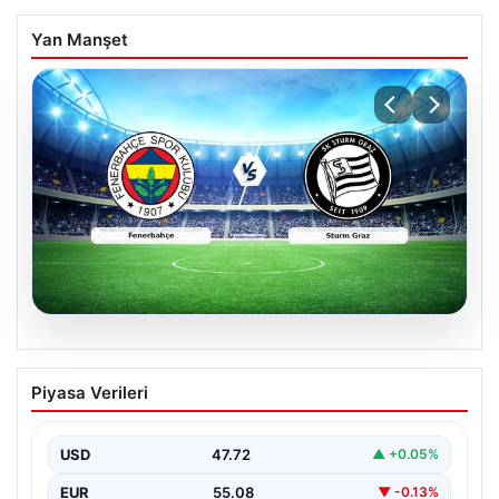
Yan Manşet
05.08.2026
CANLI | Fenerbahçe – Sturm Graz Canlı
Piyasa Verileri
Maç Anlatımı
USD
47.72
▲ +0.05%
EUR
55.08
▼ -0.13%