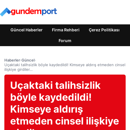
Güncel Haberler
Firma Rehberi
Çerez Politikası
Forum
Haberler
›
Güncel
›
Uçaktaki talihsizlik böyle kaydedildi! Kimseye aldırış etmeden cinsel
ilişkiye girdiler…
Uçaktaki talihsizlik
böyle kaydedildi!
Kimseye aldırış
etmeden cinsel ilişkiye