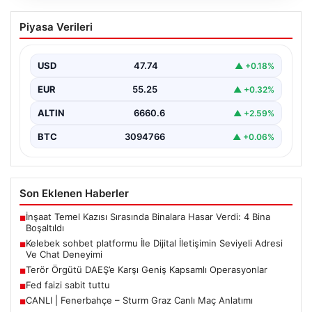
Kelebek sohbet platformu İle Dijital
Piyasa Verileri
İletişimin Seviyeli Adresi Ve Chat
Deneyimi
USD
47.74
▲ +0.18%
İnternet çağında insanların güvenli bir biçimde iletişim
sağlaması ciddi bir hassasiyet barındırmaktadır. Halen
EUR
55.25
▲ +0.32%
pek…
ALTIN
6660.6
▲ +2.59%
BTC
3094766
▲ +0.06%
Son Eklenen Haberler
İnşaat Temel Kazısı Sırasında Binalara Hasar Verdi: 4 Bina
■
Boşaltıldı
Kelebek sohbet platformu İle Dijital İletişimin Seviyeli Adresi
■
Ve Chat Deneyimi
Terör Örgütü DAEŞ’e Karşı Geniş Kapsamlı Operasyonlar
■
Fed faizi sabit tuttu
■
CANLI | Fenerbahçe – Sturm Graz Canlı Maç Anlatımı
■