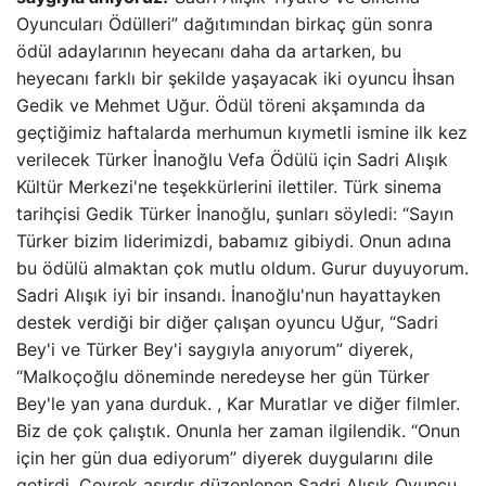
Oyuncuları Ödülleri” dağıtımından birkaç gün sonra
ödül adaylarının heyecanı daha da artarken, bu
heyecanı farklı bir şekilde yaşayacak iki oyuncu İhsan
Gedik ve Mehmet Uğur. Ödül töreni akşamında da
geçtiğimiz haftalarda merhumun kıymetli ismine ilk kez
verilecek Türker İnanoğlu Vefa Ödülü için Sadri Alışık
Kültür Merkezi'ne teşekkürlerini ilettiler. Türk sinema
tarihçisi Gedik Türker İnanoğlu, şunları söyledi: “Sayın
Türker bizim liderimizdi, babamız gibiydi. Onun adına
bu ödülü almaktan çok mutlu oldum. Gurur duyuyorum.
Sadri Alışık iyi bir insandı. İnanoğlu'nun hayattayken
destek verdiği bir diğer çalışan oyuncu Uğur, “Sadri
Bey'i ve Türker Bey'i saygıyla anıyorum” diyerek,
“Malkoçoğlu döneminde neredeyse her gün Türker
Bey'le yan yana durduk. , Kar Muratlar ve diğer filmler.
Biz de çok çalıştık. Onunla her zaman ilgilendik. “Onun
için her gün dua ediyorum” diyerek duygularını dile
getirdi. Çeyrek asırdır düzenlenen Sadri Alışık Oyuncu