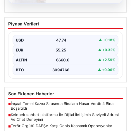
08.08.2026
Kelebek sohbet platformu İle Dijital
Piyasa Verileri
İletişimin Seviyeli Adresi Ve Chat
Deneyimi
USD
47.74
▲ +0.18%
İnternet çağında insanların güvenli bir biçimde iletişim
sağlaması ciddi bir hassasiyet barındırmaktadır. Halen
EUR
55.25
▲ +0.32%
pek…
ALTIN
6660.6
▲ +2.59%
BTC
3094766
▲ +0.06%
Son Eklenen Haberler
İnşaat Temel Kazısı Sırasında Binalara Hasar Verdi: 4 Bina
■
Boşaltıldı
Kelebek sohbet platformu İle Dijital İletişimin Seviyeli Adresi
■
Ve Chat Deneyimi
Terör Örgütü DAEŞ’e Karşı Geniş Kapsamlı Operasyonlar
■