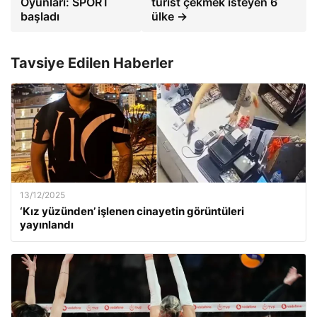
Oyunları: SPORT
turist çekmek isteyen 6
başladı
ülke →
Tavsiye Edilen Haberler
13/12/2025
‘Kız yüzünden’ işlenen cinayetin görüntüleri
yayınlandı