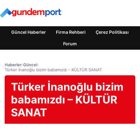
Güncel Haberler
Firma Rehberi
Çerez Politikası
Forum
Haberler
›
Güncel
›
Türker İnanoğlu bizim babamızdı – KÜLTÜR SANAT
Türker İnanoğlu bizim
babamızdı – KÜLTÜR
SANAT