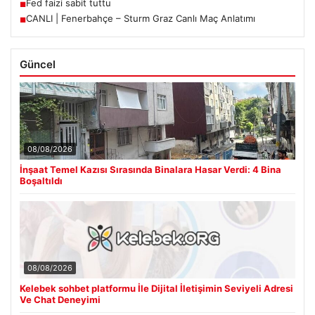
Fed faizi sabit tuttu
■
CANLI | Fenerbahçe – Sturm Graz Canlı Maç Anlatımı
■
Güncel
08/08/2026
İnşaat Temel Kazısı Sırasında Binalara Hasar Verdi: 4 Bina
Boşaltıldı
08/08/2026
Kelebek sohbet platformu İle Dijital İletişimin Seviyeli Adresi
Ve Chat Deneyimi