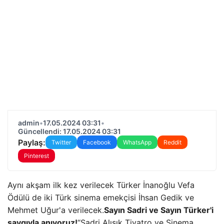
admin
•
17.05.2024 03:31
•
Güncellendi: 17.05.2024 03:31
Paylaş:
Twitter
Facebook
WhatsApp
Reddit
Pinterest
Aynı akşam ilk kez verilecek Türker İnanoğlu Vefa
Ödülü de iki Türk sinema emekçisi İhsan Gedik ve
Mehmet Uğur'a verilecek.
Sayın Sadri ve Sayın Türker'i
saygıyla anıyoruz!
“Sadri Alışık Tiyatro ve Sinema