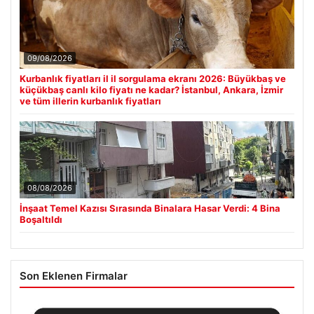
09/08/2026
Kurbanlık fiyatları il il sorgulama ekranı 2026: Büyükbaş ve
küçükbaş canlı kilo fiyatı ne kadar? İstanbul, Ankara, İzmir
ve tüm illerin kurbanlık fiyatları
08/08/2026
İnşaat Temel Kazısı Sırasında Binalara Hasar Verdi: 4 Bina
Boşaltıldı
Son Eklenen Firmalar