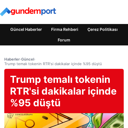
Güncel Haberler
Firma Rehberi
Çerez Politikası
Forum
Haberler
›
Güncel
›
Trump temalı tokenin RTR'si dakikalar içinde %95 düştü
Trump temalı tokenin
RTR'si dakikalar içinde
%95 düştü