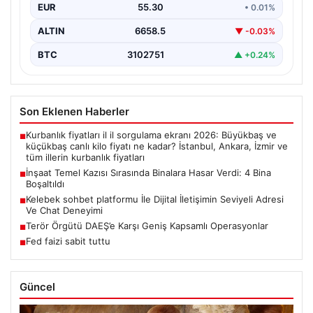
EUR
55.30
• 0.01%
ALTIN
6658.5
▼ -0.03%
BTC
3102751
▲ +0.24%
Son Eklenen Haberler
Kurbanlık fiyatları il il sorgulama ekranı 2026: Büyükbaş ve
■
küçükbaş canlı kilo fiyatı ne kadar? İstanbul, Ankara, İzmir ve
tüm illerin kurbanlık fiyatları
İnşaat Temel Kazısı Sırasında Binalara Hasar Verdi: 4 Bina
■
Boşaltıldı
Kelebek sohbet platformu İle Dijital İletişimin Seviyeli Adresi
■
Ve Chat Deneyimi
Terör Örgütü DAEŞ’e Karşı Geniş Kapsamlı Operasyonlar
■
Fed faizi sabit tuttu
■
Güncel