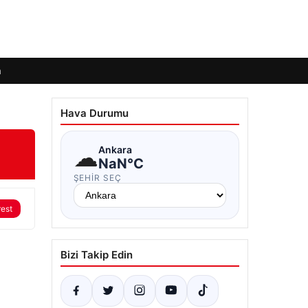
m
Hava Durumu
☁
Ankara
NaN°C
ŞEHIR SEÇ
rest
Bizi Takip Edin