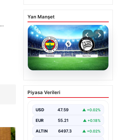
Yan Manşet
e…
05.08.2026
CANLI | Fenerbahçe –
Piyasa Verileri
Sturm Graz Canlı Maç
Anlatımı
USD
47.59
▲ +0.02%
EUR
55.21
▲ +0.18%
ALTIN
6497.3
▲ +0.02%