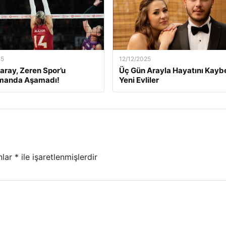
25
12/12/2025
aray, Zeren Spor’u
Üç Gün Arayla Hayatını Kay
manda Aşamadı!
Yeni Evliler
nlar
*
ile işaretlenmişlerdir