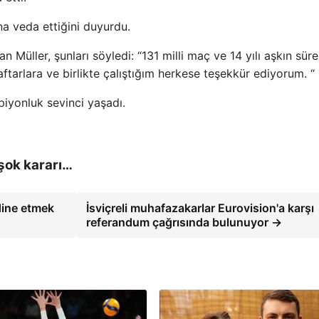
a veda ettiğini duyurdu.
Müller, şunları söyledi: “131 milli maç ve 14 yılı aşkın sür
ftarlara ve birlikte çalıştığım herkese teşekkür ediyorum. “
iyonluk sevinci yaşadı.
 şok kararı…
dine etmek
İsviçreli muhafazakarlar Eurovision'a karşı
referandum çağrısında bulunuyor →