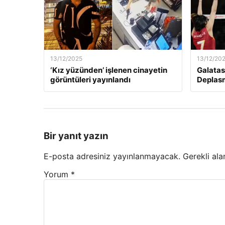
13/12/2025
13/12/20
‘Kız yüzünden’ işlenen cinayetin
Galatas
görüntüleri yayınlandı
Deplas
Bir yanıt yazın
E-posta adresiniz yayınlanmayacak.
Gerekli ala
Yorum
*