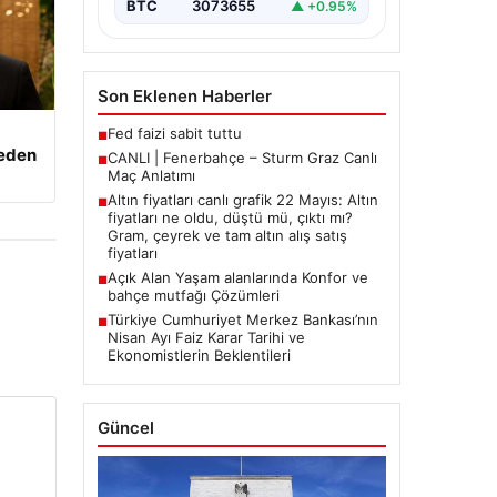
BTC
3073655
▲ +0.95%
Son Eklenen Haberler
Fed faizi sabit tuttu
■
beden
CANLI | Fenerbahçe – Sturm Graz Canlı
■
Maç Anlatımı
Altın fiyatları canlı grafik 22 Mayıs: Altın
■
fiyatları ne oldu, düştü mü, çıktı mı?
Gram, çeyrek ve tam altın alış satış
fiyatları
Açık Alan Yaşam alanlarında Konfor ve
■
bahçe mutfağı Çözümleri
Türkiye Cumhuriyet Merkez Bankası’nın
■
Nisan Ayı Faiz Karar Tarihi ve
Ekonomistlerin Beklentileri
Güncel