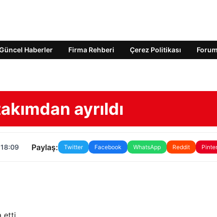
Güncel Haberler
Firma Rehberi
Çerez Politikası
Foru
takımdan ayrıldı
Paylaş:
 18:09
Twitter
Facebook
WhatsApp
Reddit
Pinte
etti.