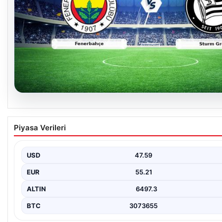
05.08.2026
CANLI | Fenerbahçe – Sturm Graz Canlı Maç A
Piyasa Verileri
USD
47.59
EUR
55.21
ALTIN
6497.3
BTC
3073655