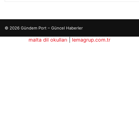
© 2026 Gündem Port – Güncel Haberler
malta dil okulları
|
lemagrup.com.tr
dhub
betcio