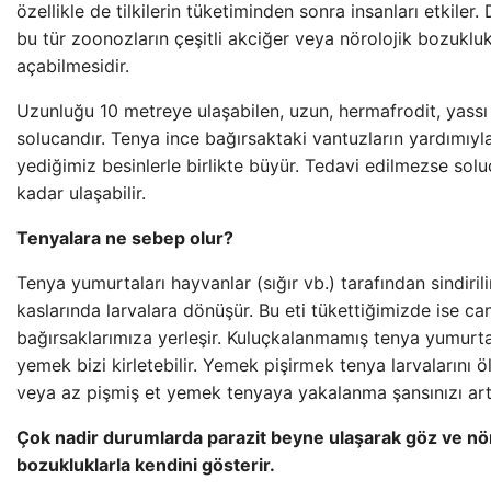
özellikle de tilkilerin tüketiminden sonra insanları etkiler
bu tür zoonozların çeşitli akciğer veya nörolojik bozukluk
açabilmesidir.
Uzunluğu 10 metreye ulaşabilen, uzun, hermafrodit, yassı 
solucandır. Tenya ince bağırsaktaki vantuzların yardımıyl
yediğimiz besinlerle birlikte büyür. Tedavi edilmezse sol
kadar ulaşabilir.
Tenyalara ne sebep olur?
Tenya yumurtaları hayvanlar (sığır vb.) tarafından sindiril
kaslarında larvalara dönüşür. Bu eti tükettiğimizde ise canl
bağırsaklarımıza yerleşir. Kuluçkalanmamış tenya yumurtala
yemek bizi kirletebilir. Yemek pişirmek tenya larvalarını ö
veya az pişmiş et yemek tenyaya yakalanma şansınızı artı
Çok nadir durumlarda parazit beyne ulaşarak göz ve nör
bozukluklarla kendini gösterir.