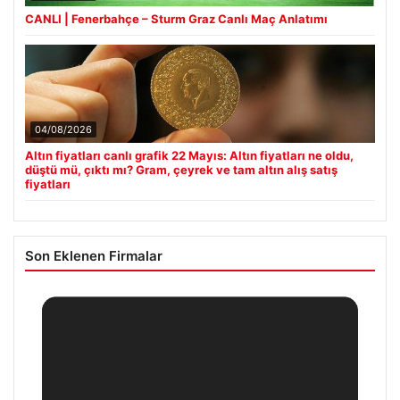
CANLI | Fenerbahçe – Sturm Graz Canlı Maç Anlatımı
04/08/2026
Altın fiyatları canlı grafik 22 Mayıs: Altın fiyatları ne oldu,
düştü mü, çıktı mı? Gram, çeyrek ve tam altın alış satış
fiyatları
Son Eklenen Firmalar