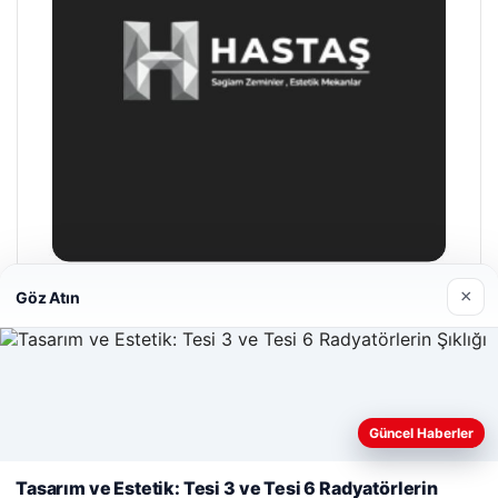
×
Göz Atın
Hastaş Beton
26/05/2026
Güncel Haberler
Web sitemizi nasıl kullandığınızı daha iyi anlayabilmek,
deneyiminizi kişiselleştirmek ve geliştirmek amacıyla çerezler
Tasarım ve Estetik: Tesi 3 ve Tesi 6 Radyatörlerin
kullanıyoruz.
Çerez Politikamız