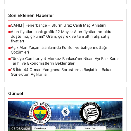
Son Eklenen Haberler
CANLI | Fenerbahçe – Sturm Graz Canlı Maç Anlatımı
■
Altın fiyatları canlı grafik 22 Mayıs: Altın fiyatları ne oldu,
■
düştü mü, çıktı mı? Gram, çeyrek ve tam altın alış satış
fiyatları
Açık Alan Yaşam alanlarında Konfor ve bahçe mutfağı
■
Çözümleri
Türkiye Cumhuriyet Merkez Bankası’nın Nisan Ayı Faiz Karar
■
Tarihi ve Ekonomistlerin Beklentileri
16 İlde 44 Orman Yangınına Soruşturma Başlatıldı: Bakan
■
Gürlek’ten Açıklama
Güncel
05/08/2026