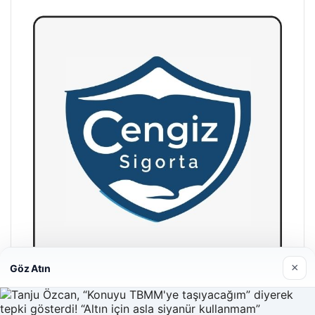
×
Göz Atın
Hastaş Beton
26/05/2026