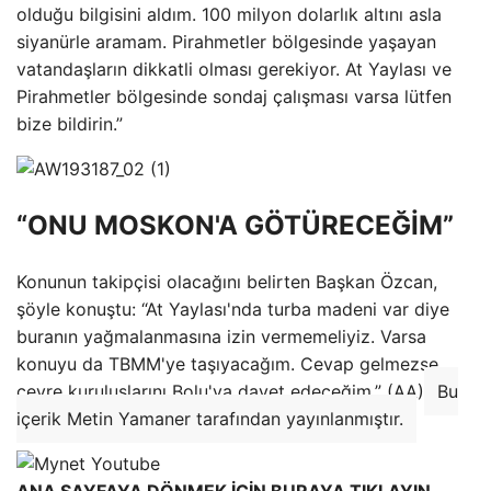
olduğu bilgisini aldım. 100 milyon dolarlık altını asla
siyanürle aramam. Pirahmetler bölgesinde yaşayan
vatandaşların dikkatli olması gerekiyor. At Yaylası ve
Pirahmetler bölgesinde sondaj çalışması varsa lütfen
bize bildirin.”
“ONU MOSKON'A GÖTÜRECEĞİM”
Konunun takipçisi olacağını belirten Başkan Özcan,
şöyle konuştu: “At Yaylası'nda turba madeni var diye
buranın yağmalanmasına izin vermemeliyiz. Varsa
konuyu da TBMM'ye taşıyacağım. Cevap gelmezse
çevre kuruluşlarını Bolu'ya davet edeceğim.” (AA)
Bu
içerik Metin Yamaner tarafından yayınlanmıştır.
ANA SAYFAYA DÖNMEK İÇİN BURAYA TIKLAYIN