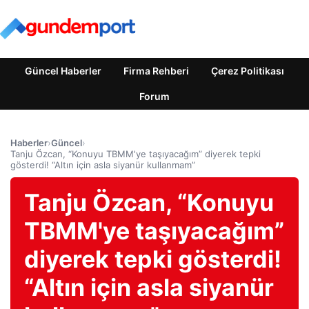
Güncel Haberler
Firma Rehberi
Çerez Politikası
Forum
Haberler
›
Güncel
›
Tanju Özcan, “Konuyu TBMM'ye taşıyacağım” diyerek tepki
gösterdi! “Altın için asla siyanür kullanmam”
Tanju Özcan, “Konuyu
TBMM'ye taşıyacağım”
diyerek tepki gösterdi!
“Altın için asla siyanür