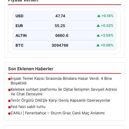
İletişimin Seviyeli Adresi Ve Chat
Deneyimi
USD
47.74
▲ +0.18%
İnternet çağında insanların güvenli bir biçimde iletişim
sağlaması ciddi bir hassasiyet barındırmaktadır. Halen
EUR
55.25
▲ +0.32%
pek…
ALTIN
6660.6
▲ +2.59%
BTC
3094766
▲ +0.06%
Son Eklenen Haberler
İnşaat Temel Kazısı Sırasında Binalara Hasar Verdi: 4 Bina
■
Boşaltıldı
Kelebek sohbet platformu İle Dijital İletişimin Seviyeli Adresi
■
Ve Chat Deneyimi
Terör Örgütü DAEŞ’e Karşı Geniş Kapsamlı Operasyonlar
■
Fed faizi sabit tuttu
■
CANLI | Fenerbahçe – Sturm Graz Canlı Maç Anlatımı
■