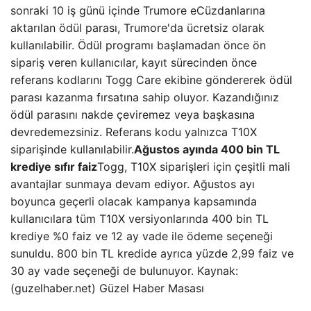
sonraki 10 iş günü içinde Trumore eCüzdanlarına
aktarılan ödül parası, Trumore'da ücretsiz olarak
kullanılabilir. Ödül programı başlamadan önce ön
sipariş veren kullanıcılar, kayıt sürecinden önce
referans kodlarını Togg Care ekibine göndererek ödül
parası kazanma fırsatına sahip oluyor. Kazandığınız
ödül parasını nakde çeviremez veya başkasına
devredemezsiniz. Referans kodu yalnızca T10X
siparişinde kullanılabilir.
Ağustos ayında 400 bin TL
krediye sıfır faiz
Togg, T10X siparişleri için çeşitli mali
avantajlar sunmaya devam ediyor. Ağustos ayı
boyunca geçerli olacak kampanya kapsamında
kullanıcılara tüm T10X versiyonlarında 400 bin TL
krediye %0 faiz ve 12 ay vade ile ödeme seçeneği
sunuldu. 800 bin TL kredide ayrıca yüzde 2,99 faiz ve
30 ay vade seçeneği de bulunuyor. Kaynak:
(guzelhaber.net) Güzel Haber Masası