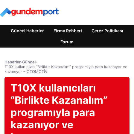
Güncel Haberler
Firma Rehberi
Çerez Politikası
Forum
Haberler
›
Güncel
›
T10X kullanıcıları “Birlikte Kazanalım” programıyla para kazanıyor ve
kazanıyor – OTOMOTİV
T10X kullanıcıları
“Birlikte Kazanalım”
programıyla para
kazanıyor ve