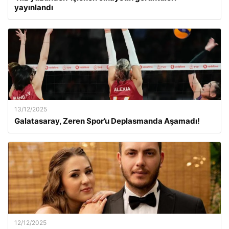
yayınlandı
13/12/2025
Galatasaray, Zeren Spor’u Deplasmanda Aşamadı!
12/12/2025