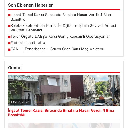
Son Eklenen Haberler
İnşaat Temel Kazısı Sırasında Binalara Hasar Verdi: 4 Bina
■
Boşaltıldı
Kelebek sohbet platformu İle Dijital İletişimin Seviyeli Adresi
■
Ve Chat Deneyimi
Terör Örgütü DAEŞ’e Karşı Geniş Kapsamlı Operasyonlar
■
Fed faizi sabit tuttu
■
CANLI | Fenerbahçe – Sturm Graz Canlı Maç Anlatımı
■
Güncel
08/08/2026
İnşaat Temel Kazısı Sırasında Binalara Hasar Verdi: 4 Bina
Boşaltıldı