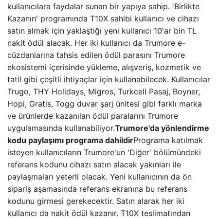
kullanıcılara faydalar sunan bir yapıya sahip. 'Birlikte
Kazanın' programında T10X sahibi kullanıcı ve cihazı
satın almak için yaklaştığı yeni kullanıcı 10'ar bin TL
nakit ödül alacak. Her iki kullanıcı da Trumore e-
cüzdanlarına tahsis edilen ödül parasını Trumore
ekosistemi içerisinde yükleme, alışveriş, kozmetik ve
tatil gibi çeşitli ihtiyaçlar için kullanabilecek. Kullanıcılar
Trugo, THY Holidays, Migros, Turkcell Pasaj, Boyner,
Hopi, Gratis, Togg duvar şarj ünitesi gibi farklı marka
ve ürünlerde kazanılan ödül paralarını Trumore
uygulamasında kullanabiliyor.
Trumore'da yönlendirme
kodu paylaşımı programa dahildir
Programa katılmak
isteyen kullanıcıların Trumore'un 'Diğer' bölümündeki
referans kodunu cihazı satın alacak yakınları ile
paylaşmaları yeterli olacak. Yeni kullanıcının da ön
sipariş aşamasında referans ekranına bu referans
kodunu girmesi gerekecektir. Satın alarak her iki
kullanıcı da nakit ödül kazanır. T10X teslimatından