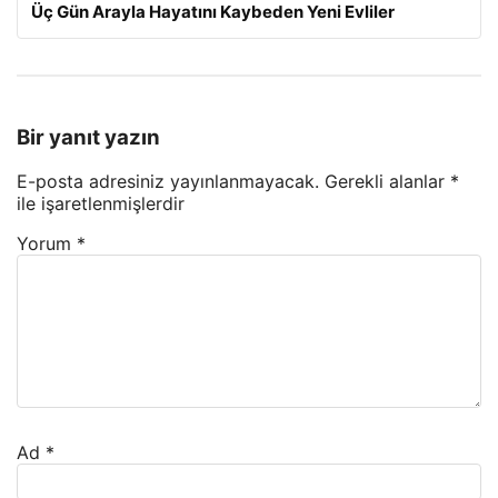
Üç Gün Arayla Hayatını Kaybeden Yeni Evliler
Bir yanıt yazın
E-posta adresiniz yayınlanmayacak.
Gerekli alanlar
*
ile işaretlenmişlerdir
Yorum
*
Ad
*