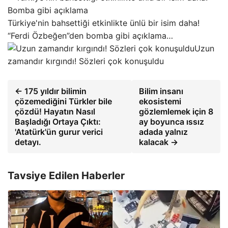
Türkiye'nin bahsettiği etkinlikte ünlü bir isim daha!
“Ferdi Özbeğen”den bomba gibi açıklama…
Uzun
zamandır kırgındı! Sözleri çok konuşuldu
← 175 yıldır bilimin
Bilim insanı
çözemediğini Türkler bile
ekosistemi
çözdü! Hayatın Nasıl
gözlemlemek için 8
Başladığı Ortaya Çıktı:
ay boyunca ıssız
'Atatürk'ün gurur verici
adada yalnız
detayı.
kalacak →
Tavsiye Edilen Haberler