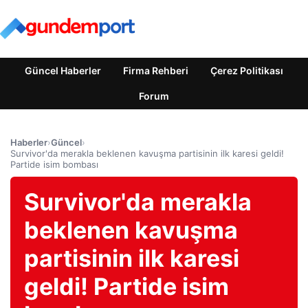
Güncel Haberler
Firma Rehberi
Çerez Politikası
Forum
Haberler
›
Güncel
›
Survivor'da merakla beklenen kavuşma partisinin ilk karesi geldi!
Partide isim bombası
Survivor'da merakla
beklenen kavuşma
partisinin ilk karesi
geldi! Partide isim