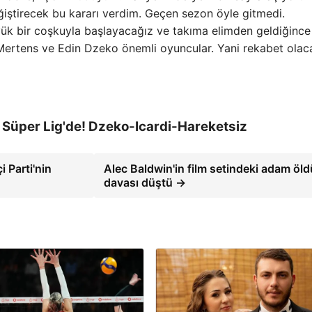
eğiştirecek bu kararı verdim. Geçen sezon öyle gitmedi.
k bir coşkuyla başlayacağız ve takıma elimden geldiğince
 Mertens ve Edin Dzeko önemli oyuncular. Yani rekabet olaca
a Süper Lig'de! Dzeko-Icardi-Hareketsiz
 Parti'nin
Alec Baldwin'in film setindeki adam öl
davası düştü →