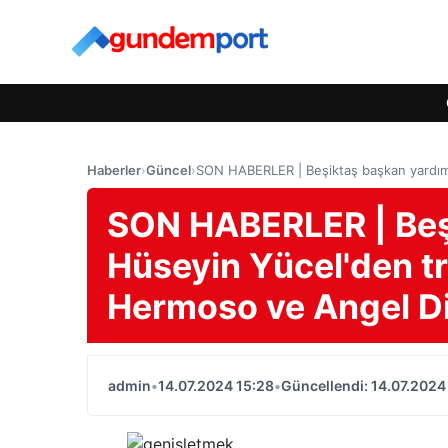
Haberler
›
Güncel
›
SON HABERLER | Beşiktaş başkan yardımcıs
SON HABERLER | Beş
Hüseyin Yücel'den tran
Hermoso ve Angel Di
admin
•
14.07.2024 15:28
•
Güncellendi: 14.07.2024