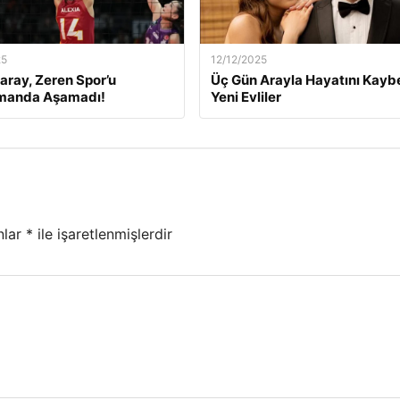
25
12/12/2025
aray, Zeren Spor’u
Üç Gün Arayla Hayatını Kay
manda Aşamadı!
Yeni Evliler
nlar
*
ile işaretlenmişlerdir