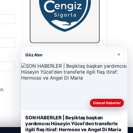
Cengiz Sigorta
×
Göz Atın
23/06/2026
n.
Güncel Haberler
SON HABERLER | Beşiktaş başkan
yardımcısı Hüseyin Yücel'den transferle
ilgili flaş itiraf: Hermoso ve Angel Di Maria