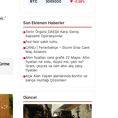
BTC
3065000
▼ -0.28%
k.”
Son Eklenen Haberler
Terör Örgütü DAEŞ’e Karşı Geniş
■
Kapsamlı Operasyonlar
Fed faizi sabit tuttu
■
CANLI | Fenerbahçe – Sturm Graz Canlı
■
Maç Anlatımı
Altın fiyatları canlı grafik 22 Mayıs: Altın
■
fiyatları ne oldu, düştü mü, çıktı mı?
dürme
Gram, çeyrek ve tam altın alış satış
fiyatları
Açık Alan Yaşam alanlarında Konfor ve
■
bahçe mutfağı Çözümleri
Güncel