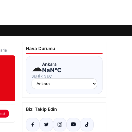
m
Hava Durumu
aria
☁
Ankara
NaN°C
ŞEHIR SEÇ
Bizi Takip Edin
rest