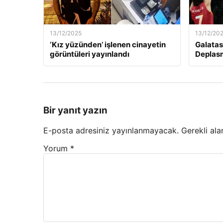
13/12/2025
13/12/20
‘Kız yüzünden’ işlenen cinayetin
Galatas
görüntüleri yayınlandı
Deplas
Bir yanıt yazın
E-posta adresiniz yayınlanmayacak.
Gerekli ala
Yorum
*