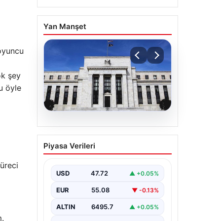
Yan Manşet
 oyuncu
ok şey
u öyle
06.08.2026
Fed faizi sabit tuttu
Piyasa Verileri
süreci
USD
47.72
▲ +0.05%
EUR
55.08
▼ -0.13%
ALTIN
6495.7
▲ +0.05%
m.