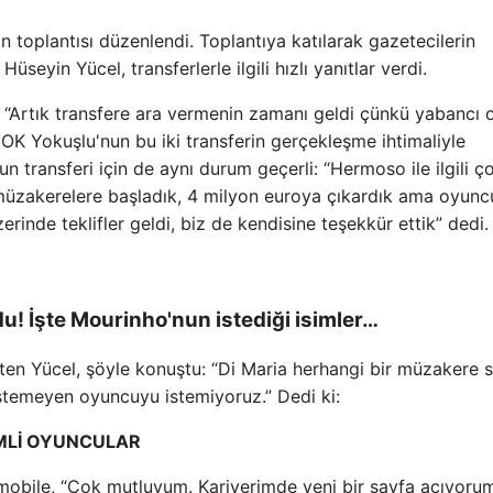
ın toplantısı düzenlendi. Toplantıya katılarak gazetecilerin
seyin Yücel, transferlerle ilgili hızlı yanıtlar verdi.
, “Artık transfere ara vermenin zamanı geldi çünkü yabancı
OK Yokuşlu'nun bu iki transferin gerçekleşme ihtimaliyle
un transferi için de aynı durum geçerli: “Hermoso ile ilgili ç
 müzakerelere başladık, 4 milyon euroya çıkardık ama oyunc
rinde teklifler geldi, biz de kendisine teşekkür ettik” dedi.
u! İşte Mourinho'nun istediği isimler…
irten Yücel, şöyle konuştu: “Di Maria herhangi bir müzakere 
stemeyen oyuncuyu istemiyoruz.” Dedi ki:
EMLİ OYUNCULAR
Immobile, “Çok mutluyum. Kariyerimde yeni bir sayfa açıyoru