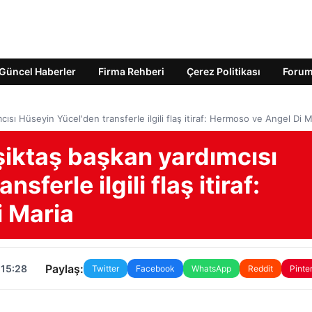
Güncel Haberler
Firma Rehberi
Çerez Politikası
Foru
ı Hüseyin Yücel'den transferle ilgili flaş itiraf: Hermoso ve Angel Di M
iktaş başkan yardımcısı
sferle ilgili flaş itiraf:
 Maria
Paylaş:
 15:28
Twitter
Facebook
WhatsApp
Reddit
Pinte