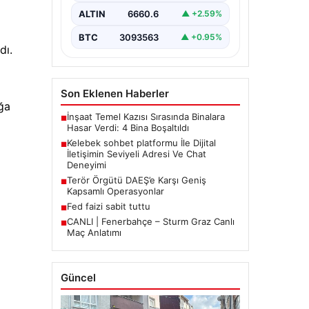
İnternet çağında insanların güvenli
bir biçimde iletişim sağlaması ciddi
ALTIN
6660.6
▲ +2.59%
bir hassasiyet barındırmaktadır.
Halen pek…
BTC
3093563
▲ +0.95%
dı.
Son Eklenen Haberler
ğa
İnşaat Temel Kazısı Sırasında Binalara
■
Hasar Verdi: 4 Bina Boşaltıldı
Kelebek sohbet platformu İle Dijital
■
İletişimin Seviyeli Adresi Ve Chat
Deneyimi
Terör Örgütü DAEŞ’e Karşı Geniş
■
Kapsamlı Operasyonlar
Fed faizi sabit tuttu
■
CANLI | Fenerbahçe – Sturm Graz Canlı
■
Maç Anlatımı
Güncel