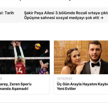
i: Tarih
Şakir Paşa Ailesi 3.bölümde Rozali ortaya çıktı
Öpüşme sahnesi sosyal medyayı şok etti →
25
12/12/2025
aray, Zeren Spor’u
Üç Gün Arayla Hayatını Kay
manda Aşamadı!
Yeni Evliler