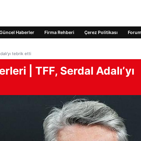
Güncel Haberler
Firma Rehberi
Çerez Politikası
Foru
lı’yı tebrik etti
leri | TFF, Serdal Adalı’yı