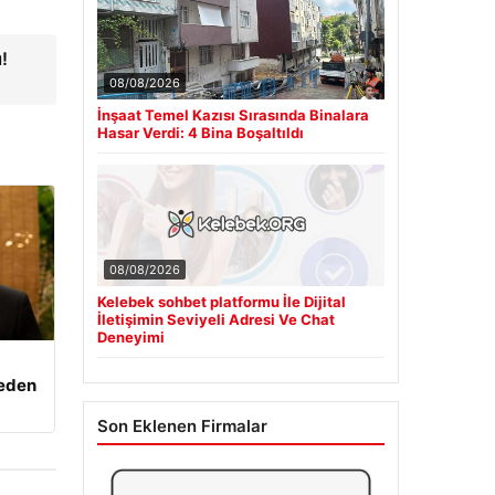
!
08/08/2026
İnşaat Temel Kazısı Sırasında Binalara
Hasar Verdi: 4 Bina Boşaltıldı
08/08/2026
Kelebek sohbet platformu İle Dijital
İletişimin Seviyeli Adresi Ve Chat
Deneyimi
beden
Son Eklenen Firmalar