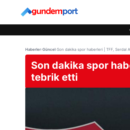
Haberler
›
Güncel
›
Son dakika spor haberleri | TFF, Serdal Ada
Son dakika spor haber
tebrik etti