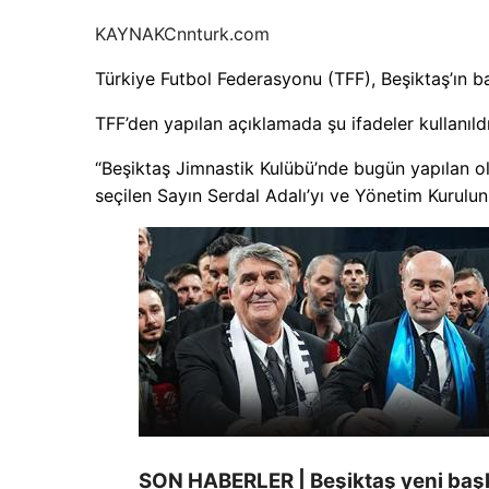
KAYNAK
Cnnturk.com
Türkiye Futbol Federasyonu (TFF), Beşiktaş’ın baş
TFF’den yapılan açıklamada şu ifadeler kullanıldı
“Beşiktaş Jimnastik Kulübü’nde bugün yapılan ol
seçilen Sayın Serdal Adalı’yı ve Yönetim Kurulun
SON HABERLER | Beşiktaş yeni başka