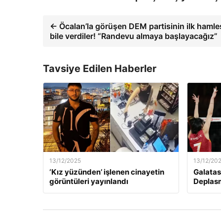
← Öcalan’la görüşen DEM partisinin ilk hamles
bile verdiler! “Randevu almaya başlayacağız”
Tavsiye Edilen Haberler
13/12/2025
13/12/20
‘Kız yüzünden’ işlenen cinayetin
Galatas
görüntüleri yayınlandı
Deplas