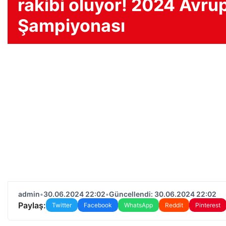
rakibi oluyor! 2024 Avru
Şampiyonası
admin
•
30.06.2024 22:02
•
Güncellendi: 30.06.2024 22:02
Paylaş:
Twitter
Facebook
WhatsApp
Reddit
Pinterest