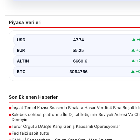
08.08.2026
Kelebek sohbet platformu İle Dijital İletişimin
Piyasa Verileri
Seviyeli Adresi Ve Chat Deneyimi
İnternet çağında insanların güvenli bir biçimde iletişim sağlaması
bir hassasiyet barındırmaktadır. Halen pek…
USD
47.74
▲ +
EUR
55.25
▲ +
ALTIN
6660.6
▲ +
BTC
3094766
▲ +
Son Eklenen Haberler
İnşaat Temel Kazısı Sırasında Binalara Hasar Verdi: 4 Bina Boşaltıldı
■
Kelebek sohbet platformu İle Dijital İletişimin Seviyeli Adresi Ve Ch
■
Deneyimi
Terör Örgütü DAEŞ’e Karşı Geniş Kapsamlı Operasyonlar
■
Fed faizi sabit tuttu
■
CANLI | Fenerbahçe – Sturm Graz Canlı Maç Anlatımı