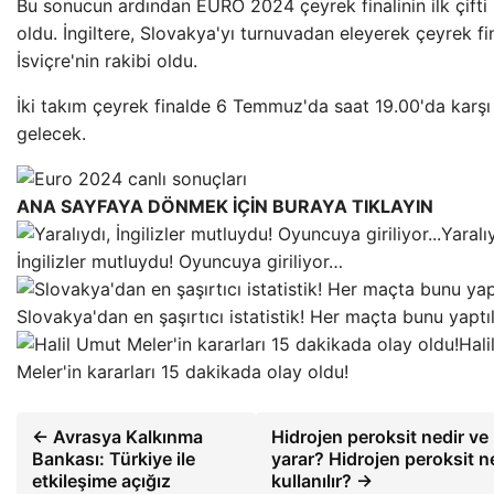
Bu sonucun ardından EURO 2024 çeyrek finalinin ilk çifti 
oldu. İngiltere, Slovakya'yı turnuvadan eleyerek çeyrek fi
İsviçre'nin rakibi oldu.
İki takım çeyrek finalde 6 Temmuz'da saat 19.00'da karşı
gelecek.
ANA SAYFAYA DÖNMEK İÇİN BURAYA TIKLAYIN
Yaralı
İngilizler mutluydu! Oyuncuya giriliyor…
Slovakya'dan en şaşırtıcı istatistik! Her maçta bunu yaptı
Hali
Meler'in kararları 15 dakikada olay oldu!
← Avrasya Kalkınma
Hidrojen peroksit nedir ve 
Bankası: Türkiye ile
yarar? Hidrojen peroksit n
etkileşime açığız
kullanılır? →