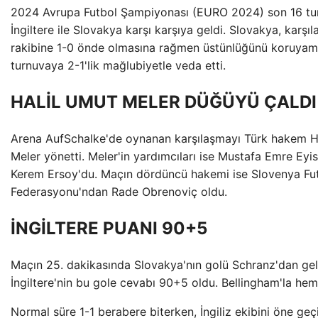
2024 Avrupa Futbol Şampiyonası (EURO 2024) son 16 tu
İngiltere ile Slovakya karşı karşıya geldi. Slovakya, karş
rakibine 1-0 önde olmasına rağmen üstünlüğünü koruyam
turnuvaya 2-1'lik mağlubiyetle veda etti.
HALİL UMUT MELER DÜĞÜYÜ ÇALDI
Arena AufSchalke'de oynanan karşılaşmayı Türk hakem H
Meler yönetti. Meler'in yardımcıları ise Mustafa Emre Eyi
Kerem Ersoy'du. Maçın dördüncü hakemi ise Slovenya Fu
Federasyonu'ndan Rade Obrenoviç oldu.
İNGİLTERE PUANI 90+5
Maçın 25. dakikasında Slovakya'nın golü Schranz'dan gel
İngiltere'nin bu gole cevabı 90+5 oldu. Bellingham'la hem
Normal süre 1-1 berabere biterken, İngiliz ekibini öne geç