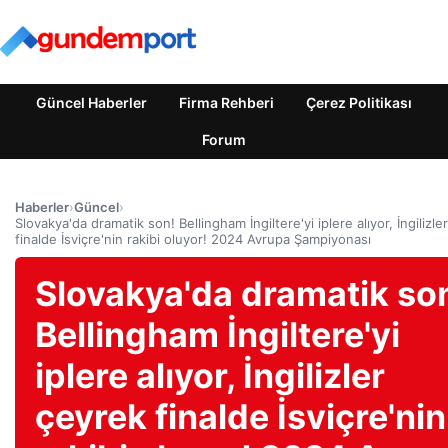
Güncel Haberler
Firma Rehberi
Çerez Politikası
Forum
Haberler
›
Güncel
›
Slovakya'da dramatik son! Bellingham İngiltere'yi iplere alıyor, İngilizle
finalde İsviçre'nin rakibi oluyor! 2024 Avrupa Şampiyonası
Slovakya'da dramatik so
Bellingham İngiltere'yi
iplere alıyor, İngilizler
çeyrek finalde İsviçre'nin