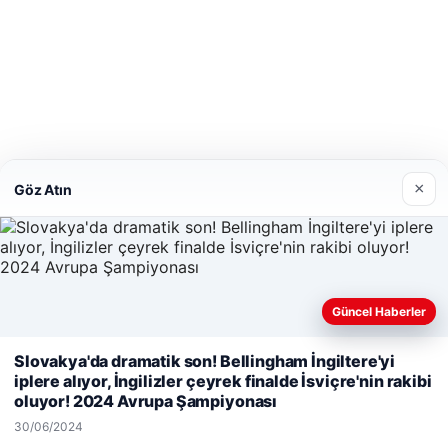
×
Göz Atın
Güncel Haberler
Web sitemizi nasıl kullandığınızı daha iyi anlayabilmek, deneyiminiz
Slovakya'da dramatik son! Bellingham İngiltere'yi
kişiselleştirmek ve geliştirmek amacıyla çerezler kullanıyoruz.
Çer
iplere alıyor, İngilizler çeyrek finalde İsviçre'nin rakibi
Politikamız
oluyor! 2024 Avrupa Şampiyonası
Reddet
Kabul Et
30/06/2024