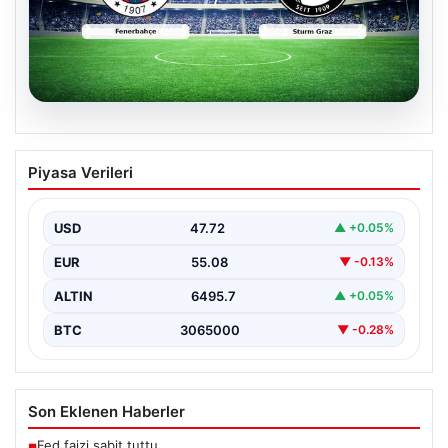
05.08.2026
CANLI | Fenerbahçe – Sturm Graz Canlı
Piyasa Verileri
Maç Anlatımı
USD
47.72
▲ +0.05%
EUR
55.08
▼ -0.13%
ALTIN
6495.7
▲ +0.05%
BTC
3065000
▼ -0.28%
Son Eklenen Haberler
Fed faizi sabit tuttu
■