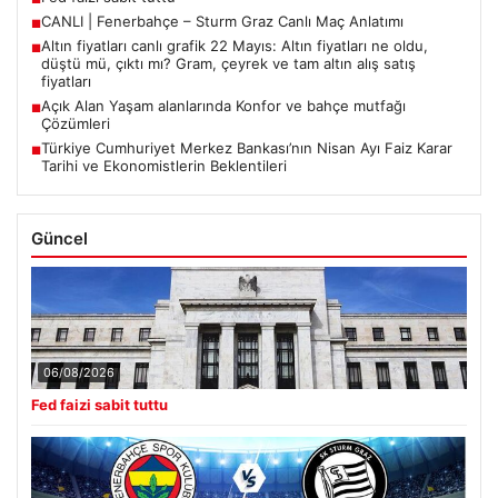
CANLI | Fenerbahçe – Sturm Graz Canlı Maç Anlatımı
■
Altın fiyatları canlı grafik 22 Mayıs: Altın fiyatları ne oldu,
■
düştü mü, çıktı mı? Gram, çeyrek ve tam altın alış satış
fiyatları
Açık Alan Yaşam alanlarında Konfor ve bahçe mutfağı
■
Çözümleri
Türkiye Cumhuriyet Merkez Bankası’nın Nisan Ayı Faiz Karar
■
Tarihi ve Ekonomistlerin Beklentileri
Güncel
06/08/2026
Fed faizi sabit tuttu