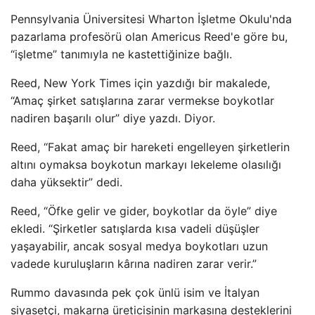
Pennsylvania Üniversitesi Wharton İşletme Okulu'nda
pazarlama profesörü olan Americus Reed'e göre bu,
“işletme” tanımıyla ne kastettiğinize bağlı.
Reed, New York Times için yazdığı bir makalede,
“Amaç şirket satışlarına zarar vermekse boykotlar
nadiren başarılı olur” diye yazdı. Diyor.
Reed, “Fakat amaç bir hareketi engelleyen şirketlerin
altını oymaksa boykotun markayı lekeleme olasılığı
daha yüksektir” dedi.
Reed, “Öfke gelir ve gider, boykotlar da öyle” diye
ekledi. “Şirketler satışlarda kısa vadeli düşüşler
yaşayabilir, ancak sosyal medya boykotları uzun
vadede kuruluşların kârına nadiren zarar verir.”
Rummo davasında pek çok ünlü isim ve İtalyan
siyasetçi, makarna üreticisinin markasına desteklerini