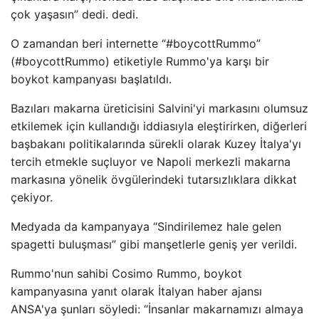
çok yaşasın” dedi. dedi.
O zamandan beri internette “#boycottRummo”
(#boycottRummo) etiketiyle Rummo'ya karşı bir
boykot kampanyası başlatıldı.
Bazıları makarna üreticisini Salvini'yi markasını olumsuz
etkilemek için kullandığı iddiasıyla eleştirirken, diğerleri
başbakanı politikalarında sürekli olarak Kuzey İtalya'yı
tercih etmekle suçluyor ve Napoli merkezli makarna
markasına yönelik övgülerindeki tutarsızlıklara dikkat
çekiyor.
Medyada da kampanyaya “Sindirilemez hale gelen
spagetti buluşması” gibi manşetlerle geniş yer verildi.
Rummo'nun sahibi Cosimo Rummo, boykot
kampanyasına yanıt olarak İtalyan haber ajansı
ANSA'ya şunları söyledi: “İnsanlar makarnamızı almaya