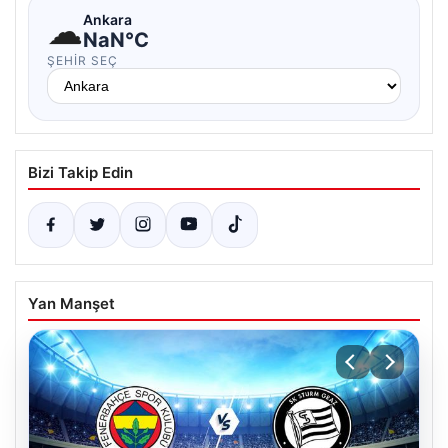
☁
Ankara
NaN°C
ŞEHIR SEÇ
Bizi Takip Edin
Yan Manşet