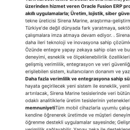
üzerinden hizmet veren Oracle Fusion ERP proje
akıllı uygulamalarla; Üretim, lojistik, siber güv
tekne üreticisi Sirena Marine, araştırma-geliştir
Türkiye'de değil dünyada fark yaratmaya, sektör
çalışmalara imza atmaya devam ediyor. . Sirena 
daha ileri teknoloji ve inovasyona sahip çözüml
Özünde entegre yapay zekaya sahip olan ve bulu
deneyimi, esneklik ve ölçeklenebilirlik özellikl
gelişmiş verimlilik, entegrasyon ve veri güvenliğ
erişilebilen sistem, kullanıcıların donanım ve y
Daha fazla verimlilik ve entegrasyona sahip sür
hayata geçirilecek yeni sistem ile esneklik, yenili
artırılacak, Sirena Marine tesislerinde veri bütünl
odaklı analitiklerle üretim tesislerinin yetenekleri
memnuniyeti
Tüm mobil cihazlarla uyumlu çalış
kendine öğrenerek üretimde ve müşteri deneyim
öğrenme destekli uygulamalar sayesinde; Gelişm
verimlilik sağlayabilir. Yapay zeka ile destekle