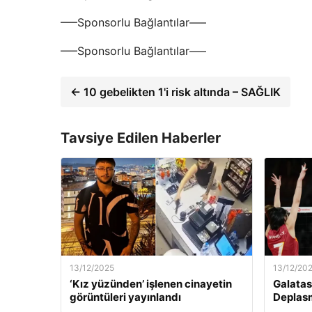
—–Sponsorlu Bağlantılar—–
—–Sponsorlu Bağlantılar—–
← 10 gebelikten 1'i risk altında – SAĞLIK
Tavsiye Edilen Haberler
13/12/2025
13/12/20
‘Kız yüzünden’ işlenen cinayetin
Galatas
görüntüleri yayınlandı
Deplas