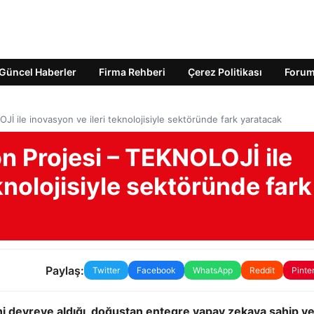
Güncel Haberler
Firma Rehberi
Çerez Politikası
Foru
İ ile inovasyon ve ileri teknolojisiyle sektöründe fark yaratacak
n Projesi – TEKNOLOJİ ile
knolojisiyle sektöründe fark
Paylaş:
Twitter
Facebook
WhatsApp
Reddit
Pinte
ni devreye aldığı, doğuştan entegre yapay zekaya sahip ve