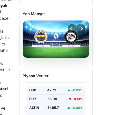
yalı
l
Yan Manşet
adece
la
lattı.
ıcı
 daha
r.
05.08.2026
si ile
CANLI | Fenerbahçe –
Piyasa Verileri
Sturm Graz Canlı Maç
i
Anlatımı
teri
USD
47.72
▲ +0.05%
di
EUR
55.08
▼ -0.13%
 ve
ALTIN
6495.7
▲ +0.05%
i,