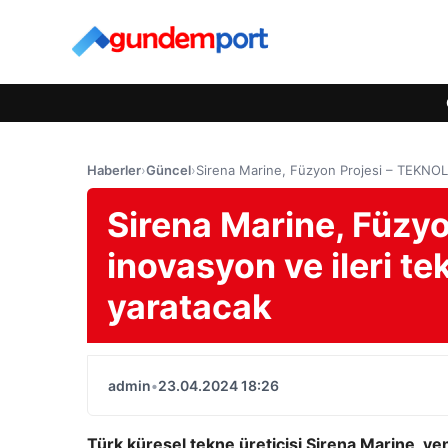
Haberler
›
Güncel
›
Sirena Marine, Füzyon Projesi – TEKNOLOJ
Sirena Marine, Füzyo
inovasyon ve ileri te
yaratacak
admin
•
23.04.2024 18:26
Türk küresel tekne üreticisi Sirena Marine, ye