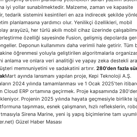
ha iyi yollar sunabilmektedir. Malzeme, zaman ve kapasite
rir, tedarik sistemini kesintileri en aza indirecek şekilde yönl
etim planlamasına yardımcı olur. Yenilikçi özellikleri, mobil
lay arayüzü, her türlü akıllı mobil cihaz üzerinde çalışabilm
leştirme özelliği sayesinde Fusion, gelişmiş depolarda ger
eller. Deponun kullanımını daha verimli hale getirir. Tüm b
kine öğrenmesi yoluyla geliştirilen algoritmalarla organiz
erini anlama ve onlara veri analitiği ve yapay zeka destekli ara
şteri memnuniyetini ve sadakatini artırır.
280'den fazla sü
ak
Mart ayında lansmanı yapılan proje, Kepi Teknoloji A.Ş.
ışmaların 2024 yılında tamamlanması ve 1 Ocak 2025'ten itiba
ion Cloud ERP ortamına geçirmek. Proje kapsamında 280'den
leniyor. Projenin 2025 yılında hayata geçmesiyle birlikte i
formuna taşınması, esnek çalışmanın, hızlı reflekslerin, rob
 artmasıyla Sirena Marine, yeni iş yapış biçimlerine tam uyum
aber.net) Güzel Haber Masası