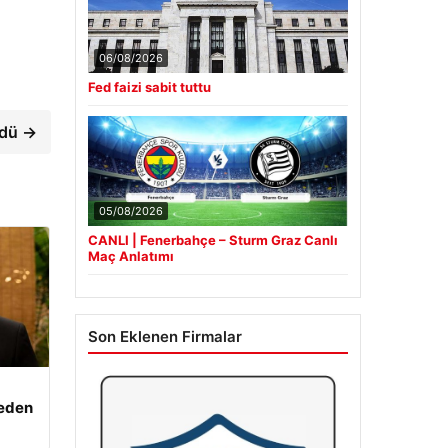
06/08/2026
Fed faizi sabit tuttu
rdü →
05/08/2026
CANLI | Fenerbahçe – Sturm Graz Canlı
Maç Anlatımı
Son Eklenen Firmalar
beden