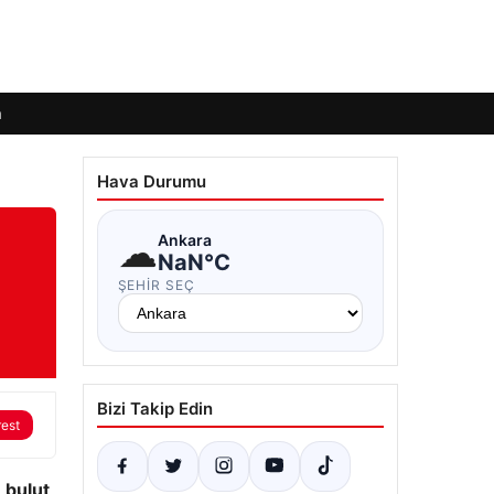
m
Hava Durumu
☁
Ankara
NaN°C
ŞEHIR SEÇ
Bizi Takip Edin
rest
 bulut