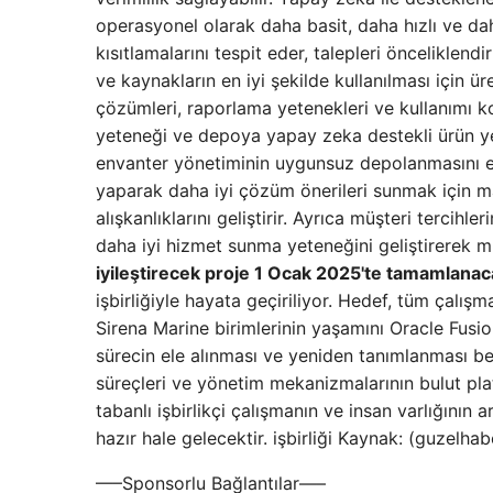
operasyonel olarak daha basit, daha hızlı ve da
kısıtlamalarını tespit eder, talepleri önceliklendi
ve kaynakların en iyi şekilde kullanılması için ür
çözümleri, raporlama yetenekleri ve kullanımı ko
yeteneği ve depoya yapay zeka destekli ürün yer
envanter yönetiminin uygunsuz depolanmasını eng
yaparak daha iyi çözüm önerileri sunmak için ma
alışkanlıklarını geliştirir. Ayrıca müşteri tercihl
daha iyi hizmet sunma yeteneğini geliştirerek mü
iyileştirecek proje 1 Ocak 2025'te tamamlanac
işbirliğiyle hayata geçiriliyor. Hedef, tüm çal
Sirena Marine birimlerinin yaşamını Oracle Fus
sürecin ele alınması ve yeniden tanımlanması bek
süreçleri ve yönetim mekanizmalarının bulut plat
tabanlı işbirlikçi çalışmanın ve insan varlığının
hazır hale gelecektir. işbirliği Kaynak: (guzelh
—–Sponsorlu Bağlantılar—–