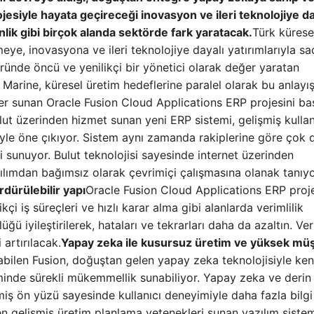
siyle hayata geçireceği inovasyon ve ileri teknolojiye da
enlik gibi birçok alanda sektörde fark yaratacak.
Türk kürese
meye, inovasyona ve ileri teknolojiye dayalı yatırımlarıyla s
ünde öncü ve yenilikçi bir yönetici olarak değer yaratan
Marine, küresel üretim hedeflerine paralel olarak bu anlayış
er sunan Oracle Fusion Cloud Applications ERP projesini baş
t üzerinden hizmet sunan yeni ERP sistemi, gelişmiş kullan
eriyle öne çıkıyor. Sistem aynı zamanda rakiplerine göre çok
i sunuyor. Bulut teknolojisi sayesinde internet üzerinden
azılımdan bağımsız olarak çevrimiçi çalışmasına olanak tanıyo
dürülebilir yapı
Oracle Fusion Cloud Applications ERP proje
kçi iş süreçleri ve hızlı karar alma gibi alanlarda verimlilik
üğü iyileştirilerek, hataları ve tekrarları daha da azaltın. Ver
 artırılacak.
Yapay zeka ile kusursuz üretim ve yüksek müş
abilen Fusion, doğuştan gelen yapay zeka teknolojisiyle ken
inde sürekli mükemmellik sunabiliyor. Yapay zeka ve derin
iş ön yüzü sayesinde kullanıcı deneyimiyle daha fazla bilgi
nen gelişmiş üretim planlama yetenekleri sunan yazılım sistem