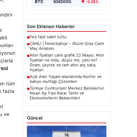
BTC
3065000
▼ -0.28%
endirir
Son Eklenen Haberler
e
Fed faizi sabit tuttu
ekli
■
CANLI | Fenerbahçe – Sturm Graz Canlı
unları
■
Maç Anlatımı
asyonun
Altın fiyatları canlı grafik 22 Mayıs: Altın
■
çlarla
fiyatları ne oldu, düştü mü, çıktı mı?
Gram, çeyrek ve tam altın alış satış
reci
fiyatları
Açık Alan Yaşam alanlarında Konfor ve
■
bahçe mutfağı Çözümleri
ren tüm
Türkiye Cumhuriyet Merkez Bankası’nın
■
 fazla
Nisan Ayı Faiz Karar Tarihi ve
Ekonomistlerin Beklentileri
ş
ot
lu ve
Güncel