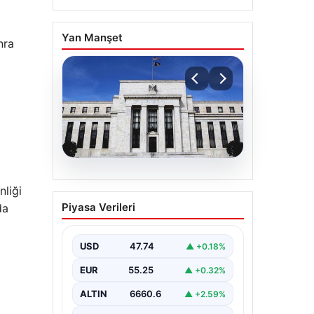
Yan Manşet
nra
06.08.2026
nliği
Fed faizi sabit tuttu
Piyasa Verileri
da
USD
47.74
▲ +0.18%
EUR
55.25
▲ +0.32%
ALTIN
6660.6
▲ +2.59%