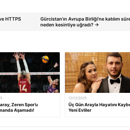
 ve HTTPS
Gürcistan'ın Avrupa Birliği'ne katılım sür
neden kesintiye uğradı? →
25
12/12/2025
aray, Zeren Spor’u
Üç Gün Arayla Hayatını Kay
manda Aşamadı!
Yeni Evliler