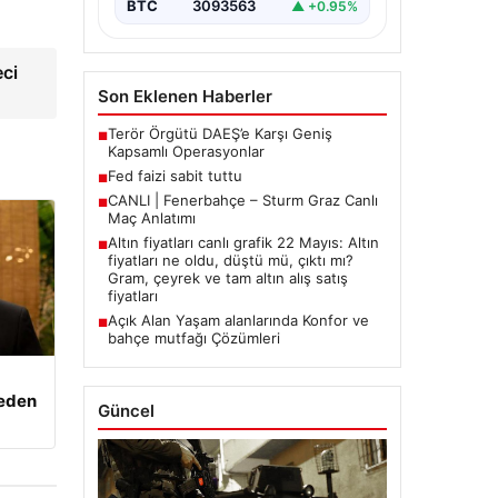
BTC
3093563
▲ +0.95%
eci
Son Eklenen Haberler
Terör Örgütü DAEŞ’e Karşı Geniş
■
Kapsamlı Operasyonlar
Fed faizi sabit tuttu
■
CANLI | Fenerbahçe – Sturm Graz Canlı
■
Maç Anlatımı
Altın fiyatları canlı grafik 22 Mayıs: Altın
■
fiyatları ne oldu, düştü mü, çıktı mı?
Gram, çeyrek ve tam altın alış satış
fiyatları
Açık Alan Yaşam alanlarında Konfor ve
■
bahçe mutfağı Çözümleri
beden
Güncel