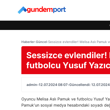
Haberler
›
Güncel
›
Sessizce evlendiler! Melisa Aslı Pamuk v
Sessizce evlendiler!
futbolcu Yusuf Yazıc
admin
•
12.07.2024 08:07
•
Güncellendi: 12.07.2024
Oyuncu Melisa Aslı Pamuk ve futbolcu Yusuf Yazıc
Pamuk'un sosyal medya hesabındaki soyadı değiş