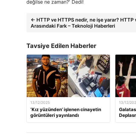
değilse ne zaman?' Dedi!
← HTTP ve HTTPS nedir, ne işe yarar? HTTP
Arasındaki Fark – Teknoloji Haberleri
Tavsiye Edilen Haberler
13/12/2025
13/12/20
‘Kız yüzünden’ işlenen cinayetin
Galatas
görüntüleri yayınlandı
Deplas