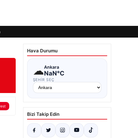
m
Hava Durumu
☁
Ankara
NaN°C
ŞEHIR SEÇ
rest
Bizi Takip Edin