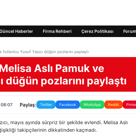
Güncel Haberler
Firma Rehberi
Çerez Politikası
Foru
e futbolcu Yusuf Yazıcı düğün pozlarını paylaştı
 Melisa Aslı Pamuk ve
ı düğün pozlarını paylaştı
Paylaş:
 08:07
Twitter
Facebook
WhatsApp
Reddit
Pinte
ı, mayıs ayında sürpriz bir şekilde evlendi. Melisa Aslı
ikliği takipçilerinin dikkatinden kaçmadı.