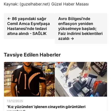
Kaynak: (guzelhaber.net) Güzel Haber Masası
← 86 yaşındaki sağır
Avro Bölgesi'nde
Cemil Amca Eşrefpaşa
enflasyon yeniden
Hastanesi'nde tedavi
yükselmeye başladı;
altına alındı ​​- SAĞLIK
Faiz indirimi beklentileri
azaldı →
Tavsiye Edilen Haberler
13/12/2025
‘Kız yüzünden’ işlenen cinayetin görüntüleri