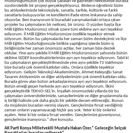
Müdürlüğümüzün çok büyük çabaları ve gayretleri neticesinde burada
sürdürülebilir bir projeyi gerçekleştiriyoruz. Binlerce öğretimiz bizim
bu atölyelerimizde teknolojiyle, sanatla, tarihle, kültürle ve farklı
sanatlarla buluşuyorlar ve kendilerini ifade etme imkanına da sahip
oluyorlar. Ben inanıyorum ki buradaki yarışmalardaki ortaya çıkan
projeler bu çalışmaların bir neticesi, bir ürünü. O yüzden başta İlçe
Milli Eğitim Müdürümüz olmak üzere tüm ekibine ayrı ayrı teşekkür
ediyorum. İl Milli Eğitim Müdürümüze özellikle teşekkür etmek
istiyorum. Bütün bu çalışmalarda her zaman bizim destekçimiz ve İlçe
Milli Eğitim Müdürlüğümüzle birlikte yaptığımız işlerde bizim iş
birliğimizde her zaman önümüzü açtılar, her zaman bize destek
oldular. Yine aynı şekilde İl Milli Eğitim Müdürümüzün şahsında bütün
ekibine SEDEP koordinatörlerimize ayrı ayrı teşekkür ediyorum. Tabii ki
bu çalışmaların gerçekleştirilmesinde yine aynı şekilde T3 Vakfımızın
bize burada çok önemli katkıları oldu. Onlara özellikle teşekkür
ediyorum. Gelişim Teknoloji Akademimizin, Ahmet Keleşoğlu Sanat
Tasarım Atölyemizin ve diğer atölyelerimizin çok önemli katkıları oldu.
Burada görev alan bütün arkadaşlarımıza ayrı ayrı teşekkür ediyorum.
Bütün emeği geçen herkesle ayrı ayrı teşekkür ediyorum. İlkini
gerçekleştirdik
TEKNO-SEL’in. İnşallah önümüzdeki yıllarda biz bu
çalışmaları üniversitelerimizle, sanayilerimizle ve diğer gruplarımızla da
iş birliği halinde çok daha güçlü bir şekilde devam ettireceğiz. Bunun
da müjdesini buradan vermiş olayım. Gençlerimize fırsat verdiğimiz
zaman onların yapamayacağı hiçbir şey yok. Yeter ki biz önlerini
açalım. Yeter ki biz onlara fırsat verelim. Gençlerimize güveniyoruz,
gençlerimize inanıyoruz.” diye konuştu.
AK Parti Konya Milletvekili Mustafa Hakan Özer,“ Geleceğin Selçuk