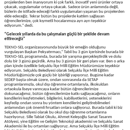
projelerden ben inanıyorum ki çok farklı, inovatif yeni ürünler ortaya
çıkacak, uygulamalar ortaya çıkacak. Sadece ürün anlamında değil,
bizlerin de istifade edeceği farklı uygulamaları yaşanan bu projelerden
elde edeceğiz. Tekrar bütün bu projelerde katılım sağlayan
öğrencilerimize, çok kıymetli hocalarımıza ayrı ayrı teşekkür
ediyorum.” dedi.
“Gelecek yıllarda da bu çalışmaları güçlü bir şekilde devam
ettireceğiz”
TEKNO-SEL organizasyonunda büyük bir emeğin olduğunu
vurgulayan Başkan Pekyatırmacı,“ Tabii bu 3 gün içerisinde burada bir
TEKNO-SEL programında, burada bir yarışma gerçekleştirdik ve dolu
dolu bir 3 günü geçirdik. Ama bu 3 günün bir geri planı var. Ben o arka
plan içinde özellikle Selçuklu İlçe Milli Eğitim Müdürümüze teşekkür
ediyorum. Selçuklu Belediyesi olarak Selçuklu İlçe Milli Eğitim
Müdürlüğümüzle çok güçlü bir işbirliği yapıyoruz. Bugüne kadar
SEDEP başta olmak üzere, ondan sonrasında da SETAP
programlarımızla, okul dışı öğrenme ortamlarıyla, ilkokuldan
ortaokula liseye varıncaya kadar bütün öğrencilerimize
dokunacağımız, bütün öğrencilerimize katkı sağlayacağımız, onların
kendilerini keşfetmeleri, bilgilerini, kabiliyetlerini, yeteneklerini
keşfedip ondan sonra bu yöntem kendilerini geliştirebilmeleri
anlamından çok önemli fırsatları onlara sağlıyoruz. Burada tabii ki biz
Selçuklu Belediyesi olarak bu okul dışı öğrenme ortamlarına
hazırlıyoruz. Sille Tabiat Okulu, Ahmet Keleşoğlu Sanat Tasarım
Atölyesi, yine Eğitim ve Gelişim Teknoloji akademisi ve Selçuklu Sanat
Akademisi ile bu ortamları sağlıyoruz. Ama Selçuklu İlçe Milli Eğitim