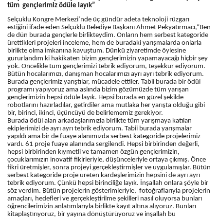
tüm gençlerimiz ödüle layık”
Selçuklu Kongre Merkezi’nde üç gündür adeta teknoloji rüzgarı
estiğini ifade eden Selçuklu Belediye Başkanı Ahmet Pekyatırmacı,“Ben
de dün burada gençlerle birlikteydim. Onların hem serbest kategoride
ürettikleri projeleri inceleme, hem de buradaki yarışmalarda onlarla
birlikte olma imkanına kavuştum. Dünkü ziyaretimde öylesine
gururlandım ki hakikaten bizim gençlerimizin yapamayacağı hiçbir şey
yok. Öncelikle tüm gençlerimizi tebrik ediyorum, teşekkür ediyorum.
Bütün hocalarımızı, danışman hocalarımızı ayrı ayrı tebrik ediyorum.
Burada gençlerimiz yarıştılar, mücadele ettiler. Tabii burada bir ödül
programı yapıyoruz ama aslında bizim gözümüzde tüm yarışan
gençlerimizin hepsi ödüle layık. Hepsi burada en güzel şekilde
robotlarını hazırladılar, getirdiler ama mutlaka her yarışta olduğu gibi
bir, birinci, ikinci, üçüncüyü de belirlememiz gerekiyor.
Burada ödül alan arkadaşlarımızla birlikte tüm yarışmaya katılan
ekiplerimizi de ayrı ayrı tebrik ediyorum. Tabii burada yarışmalar
yapıldı ama bir de fuaye alanımızda serbest kategoride projelerimiz
vardı. 61 proje fuaye alanında sergilendi. Hepsi birbirinden değerli,
hepsi birbirinden
kıymetli ve tamamen özgün gençlerimizin,
çocuklarımızın inovatif fikirleriyle, düşünceleriyle ortaya çıkmış. Önce
fikri üretmişler, sonra projeyi gerçekleştirmişler ve uygulamışlar. Bütün
serbest kategoride proje üreten kardeşlerimizin hepsini de ayrı ayrı
tebrik ediyorum. Çünkü hepsi birinciliğe layık. İnşallah onlara şöyle bir
söz verdim. Bütün projelerin gösterimleriyle, fotoğraflarıyla projelerin
amaçları, hedefleri ve gerçekleştirilme şekilleri nasıl oluyorsa bunları
öğrencilerimizin anlatımlarıyla birlikte kayıt altına alıyoruz. Bunları
kitaplaştırıyoruz, bir yayına dönüştürüyoruz ve inşallah bu