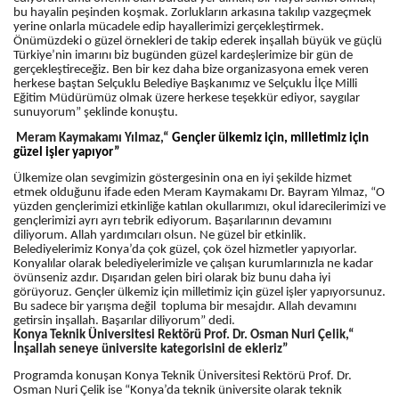
bu hayalin peşinden koşmak. Zorlukların arkasına takılıp vazgeçmek
yerine onlarla mücadele edip hayallerimizi gerçekleştirmek.
Önümüzdeki o güzel örnekleri de takip ederek inşallah büyük ve güçlü
Türkiye’nin imarını biz bugünden güzel kardeşlerimize bir gün de
gerçekleştireceğiz. Ben bir kez daha bize organizasyona emek veren
herkese baştan Selçuklu Belediye Başkanımız ve Selçuklu İlçe Milli
Eğitim Müdürümüz olmak üzere herkese teşekkür ediyor, saygılar
sunuyorum” şeklinde konuştu.
Meram Kaymakamı Yılmaz,“
Gençler ülkemiz için, milletimiz için
güzel işler yapıyor”
Ülkemize olan sevgimizin göstergesinin ona en iyi şekilde hizmet
etmek olduğunu ifade eden Meram Kaymakamı Dr. Bayram Yılmaz, “O
yüzden gençlerimizi etkinliğe katılan okullarımızı, okul idarecilerimizi ve
gençlerimizi ayrı ayrı tebrik ediyorum. Başarılarının devamını
diliyorum. Allah yardımcıları olsun. Ne güzel bir etkinlik.
Belediyelerimiz Konya’da çok güzel, çok özel hizmetler yapıyorlar.
Konyalılar olarak belediyelerimizle ve çalışan kurumlarınızla ne kadar
övünseniz azdır. Dışarıdan gelen biri olarak biz bunu daha iyi
görüyoruz. Gençler ülkemiz için milletimiz için güzel işler yapıyorsunuz.
Bu sadece bir yarışma değil topluma bir mesajdır. Allah devamını
getirsin inşallah. Başarılar diliyorum” dedi.
Konya Teknik Üniversitesi Rektörü Prof. Dr. Osman Nuri Çelik,“
İnşallah seneye üniversite kategorisini de ekleriz”
Programda konuşan Konya Teknik Üniversitesi Rektörü Prof. Dr.
Osman Nuri Çelik ise “Konya’da teknik üniversite olarak teknik