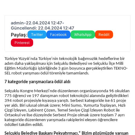
admin
•
22.04.2024 12:47
•
Güncellendi: 22.04.2024 12:47
Paylaş:
Twitter
Facebook
WhatsApp
Reddit
Pinterest
Türkiye Yüzyılı’nda Türkiye’nin teknolojik bağımsızlık hedeflerine bir
adım daha yaklaşılması için Selçuklu Belediyesi ve Selçuklu İlçe Milli
Eğitim Müdürlüğü işbirliğinde 3 gün boyunca gerçekleştirilen TEKNO-
SEL robot yarışması ödül töreniyle tamamlandı.
7 kategoride yarışmacılara ödül aldı
Selçuklu Kongre Merkezi’nde düzenlenen organizasyonda 96 okuldan
775 öğrenci ve 197 danışman robot teknolojisi alanında geliştirdikleri
394 robot projesiyle kıyasıya yarıştı. Serbest kategoride ise 61 proje
yer aldı. Biri ulusal olmak üzere; Mini Sumo, Yumurta Toplayan, Hızlı
Çizgi İzleyen, Labirent Çözen, Temel Seviye Çizgi İzleyen Robot ile
Ortaokul ve lise düzeyinde Serbest Proje olmak üzere toplam 7 ayrı
kategoride düzenlenen yarışmada rakiplerini eleyen öğrencilere
ödülleri takdim edildi.
Selçuklu Belediye Başkanı Pekyatırmacı,“ Bizim gözümüzde yarışan