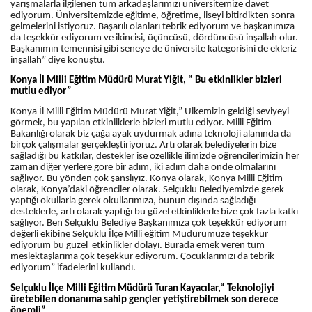
yarışmalarla ilgilenen tüm arkadaşlarımızı üniversitemize davet
ediyorum. Üniversitemizde eğitime, öğretime, liseyi bitirdikten sonra
gelmelerini istiyoruz. Başarılı olanları tebrik ediyorum ve başkanımıza
da teşekkür ediyorum ve ikincisi, üçüncüsü, dördüncüsü inşallah olur.
Başkanımın temennisi gibi seneye de üniversite kategorisini de ekleriz
inşallah” diye konuştu.
Konya İl Milli Eğitim Müdürü Murat Yiğit, “ Bu etkinlikler bizleri
mutlu ediyor”
Konya İl Milli Eğitim Müdürü Murat Yiğit,” Ülkemizin geldiği seviyeyi
görmek, bu yapılan etkinliklerle bizleri mutlu ediyor. Milli Eğitim
Bakanlığı olarak biz çağa ayak uydurmak adına teknoloji alanında da
birçok çalışmalar gerçekleştiriyoruz. Artı olarak belediyelerin bize
sağladığı bu katkılar, destekler ise özellikle ilimizde öğrencilerimizin her
zaman diğer yerlere göre bir adım, iki adım daha önde olmalarını
sağlıyor. Bu yönden çok şanslıyız. Konya olarak, Konya Milli Eğitim
olarak, Konya’daki öğrenciler olarak. Selçuklu Belediyemizde gerek
yaptığı okullarla gerek okullarımıza, bunun dışında sağladığı
desteklerle, artı olarak yaptığı bu güzel etkinliklerle bize çok fazla katkı
sağlıyor. Ben Selçuklu Belediye Başkanımıza çok teşekkür ediyorum
değerli ekibine Selçuklu İlçe Milli eğitim Müdürümüze teşekkür
ediyorum bu güzel etkinlikler dolayı. Burada emek veren tüm
meslektaşlarıma çok teşekkür ediyorum. Çocuklarımızı da tebrik
ediyorum” ifadelerini kullandı.
Selçuklu İlçe Milli Eğitim Müdürü Turan Kayacılar,“ Teknolojiyi
üretebilen donanıma sahip gençler yetiştirebilmek son derece
önemli”