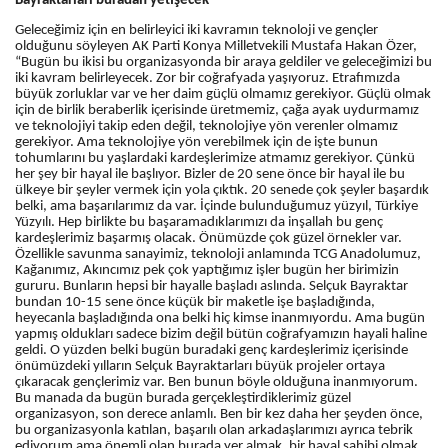
Bayraktarları buradan yetişecek”
Geleceğimiz için en belirleyici iki kavramın teknoloji ve gençler
olduğunu söyleyen AK Parti Konya Milletvekili Mustafa Hakan Özer,
“Bugün bu ikisi bu organizasyonda bir araya geldiler ve geleceğimizi bu
iki kavram belirleyecek. Zor bir coğrafyada yaşıyoruz. Etrafımızda
büyük zorluklar var ve her daim güçlü olmamız gerekiyor. Güçlü olmak
için de birlik beraberlik içerisinde üretmemiz, çağa ayak uydurmamız
ve teknolojiyi takip eden değil, teknolojiye yön verenler olmamız
gerekiyor. Ama teknolojiye yön verebilmek için de işte bunun
tohumlarını bu yaşlardaki kardeşlerimize atmamız gerekiyor. Çünkü
her şey bir hayal ile başlıyor. Bizler de 20 sene önce bir hayal ile bu
ülkeye bir şeyler vermek için yola çıktık. 20 senede çok şeyler başardık
belki, ama başarılarımız da var. İçinde bulunduğumuz yüzyıl, Türkiye
Yüzyılı. Hep birlikte bu başaramadıklarımızı da inşallah bu genç
kardeşlerimiz başarmış olacak. Önümüzde çok güzel örnekler var.
Özellikle savunma sanayimiz, teknoloji anlamında TCG Anadolumuz,
Kağanımız, Akıncımız pek çok yaptığımız işler bugün her birimizin
gururu. Bunların hepsi bir hayalle başladı aslında. Selçuk Bayraktar
bundan 10-15 sene önce küçük bir maketle işe başladığında,
heyecanla başladığında ona belki hiç kimse inanmıyordu. Ama bugün
yapmış oldukları sadece bizim değil bütün coğrafyamızın hayali haline
geldi. O yüzden belki bugün buradaki genç kardeşlerimiz içerisinde
önümüzdeki yılların Selçuk Bayraktarları büyük projeler ortaya
çıkaracak gençlerimiz var. Ben bunun böyle olduğuna inanmıyorum.
Bu manada da bugün burada gerçekleştirdiklerimiz güzel
organizasyon, son derece anlamlı. Ben bir kez daha her şeyden önce,
bu organizasyonla katılan, başarılı olan arkadaşlarımızı ayrıca tebrik
ediyorum ama önemli olan burada yer almak, bir hayal sahibi olmak,