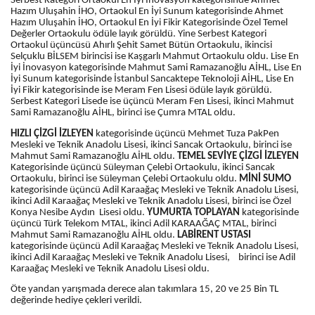
Serbest Kategori Ortaokul En İyi İnovasyon kategorisinde Ahmet
Hazım Uluşahin İHO, Ortaokul En İyi Sunum kategorisinde Ahmet
Hazım Uluşahin İHO, Ortaokul En İyi Fikir Kategorisinde Özel Temel
Değerler Ortaokulu ödüle layık görüldü. Yine Serbest Kategori
Ortaokul üçüncüsü Ahırlı Şehit Samet Bütün Ortaokulu, ikincisi
Selçuklu BİLSEM birincisi ise Kaşgarlı Mahmut Ortaokulu oldu. Lise En
İyi İnovasyon kategorisinde Mahmut Sami Ramazanoğlu AİHL, Lise En
İyi Sunum kategorisinde İstanbul Sancaktepe Teknoloji AİHL, Lise En
İyi Fikir kategorisinde ise Meram Fen Lisesi ödüle layık görüldü.
Serbest Kategori Lisede ise üçüncü Meram Fen Lisesi, ikinci Mahmut
Sami Ramazanoğlu AİHL, birinci ise Çumra MTAL oldu.
HIZLI ÇİZGİ İZLEYEN
kategorisinde üçüncü Mehmet Tuza PakPen
Mesleki ve Teknik Anadolu Lisesi, ikinci Sancak Ortaokulu, birinci ise
Mahmut Sami Ramazanoğlu AİHL oldu.
TEMEL SEVİYE ÇİZGİ
İZLEYEN
Kategorisinde üçüncü Süleyman Çelebi Ortaokulu, ikinci Sancak
Ortaokulu, birinci ise Süleyman Çelebi Ortaokulu oldu.
MİNİ SUMO
kategorisinde üçüncü Adil Karaağaç Mesleki ve Teknik Anadolu Lisesi,
ikinci Adil Karaağaç Mesleki ve Teknik Anadolu Lisesi, birinci ise Özel
Konya Nesibe Aydın Lisesi oldu.
YUMURTA TOPLAYAN
kategorisinde
üçüncü Türk Telekom MTAL, ikinci Adil KARAAĞAÇ MTAL, birinci
Mahmut Sami Ramazanoğlu AİHL oldu.
LABİRENT USTASI
kategorisinde üçüncü Adil Karaağaç Mesleki ve Teknik Anadolu Lisesi,
ikinci Adil Karaağaç Mesleki ve Teknik Anadolu Lisesi, birinci ise Adil
Karaağaç Mesleki ve Teknik Anadolu Lisesi oldu.
Öte yandan yarışmada derece alan takımlara 15, 20 ve 25 Bin TL
değerinde hediye çekleri verildi.