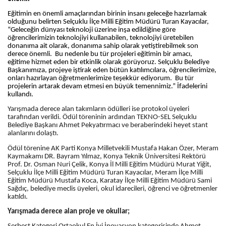
Eğitimin en önemli amaçlarından birinin insanı geleceğe hazırlamak
olduğunu belirten Selçuklu İlçe Milli Eğitim Müdürü Turan Kayacılar,
“Geleceğin dünyası teknoloji üzerine inşa edildiğine göre
öğrencilerimizin teknolojiyi kullanabilen, teknolojiyi üretebilen
donanıma ait olarak, donanıma sahip olarak yetiştirebilmek son
derece önemli. Bu nedenle bu tür projeleri eğitimin bir amacı,
eğitime
hizmet eden bir etkinlik olarak görüyoruz. Selçuklu Belediye
Başkanımıza, projeye iştirak eden bütün katılımcılara, öğrencilerimize,
onları hazırlayan öğretmenlerimize teşekkür ediyorum. Bu tür
projelerin artarak devam etmesi en büyük temennimiz.” İfadelerini
kullandı.
Yarışmada derece alan takımların ödülleri ise protokol üyeleri
tarafından verildi. Ödül töreninin ardından TEKNO-SEL Selçuklu
Belediye Başkanı Ahmet Pekyatırmacı ve beraberindeki heyet stant
alanlarını dolaştı.
Ödül törenine AK Parti Konya Milletvekili Mustafa Hakan Özer, Meram
Kaymakamı DR. Bayram Yılmaz, Konya Teknik Üniversitesi Rektörü
Prof. Dr. Osman Nuri Çelik, Konya İl Milli Eğitim Müdürü Murat Yiğit,
Selçuklu İlçe Milli Eğitim Müdürü Turan Kayacılar, Meram İlçe Milli
Eğitim Müdürü Mustafa Koca, Karatay İlçe Milli Eğitim Müdürü Sami
Sağdıç, belediye meclis üyeleri, okul idarecileri, öğrenci ve öğretmenler
katıldı.
Yarışmada derece alan proje ve okullar;