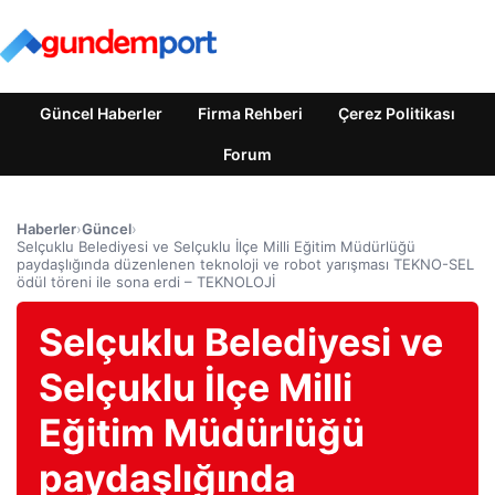
Güncel Haberler
Firma Rehberi
Çerez Politikası
Forum
Haberler
›
Güncel
›
Selçuklu Belediyesi ve Selçuklu İlçe Milli Eğitim Müdürlüğü
paydaşlığında düzenlenen teknoloji ve robot yarışması TEKNO-SEL
ödül töreni ile sona erdi – TEKNOLOJİ
Selçuklu Belediyesi ve
Selçuklu İlçe Milli
Eğitim Müdürlüğü
paydaşlığında